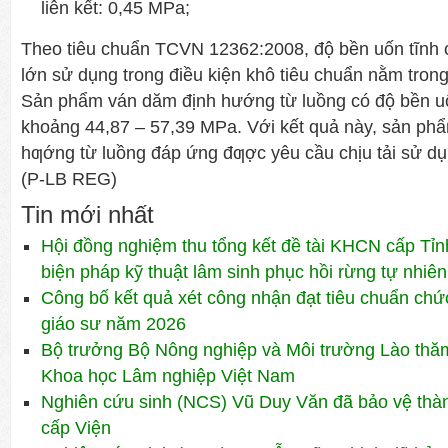
liên kết: 0,45 MPa;
Theo tiêu chuẩn TCVN 12362:2008, độ bền uốn tĩnh c
lớn sử dụng trong điều kiện khô tiêu chuẩn nằm tron
Sản phẩm ván dăm định hướng từ luồng có độ bền uố
khoảng 44,87 – 57,39 MPa. Với kết quả này, sản ph
hƣớng từ luồng đáp ứng đƣợc yêu cầu chịu tải sử dụ
(P-LB REG)
Tin mới nhất
Hội đồng nghiệm thu tổng kết đề tài KHCN cấp Tỉn
biện pháp kỹ thuật lâm sinh phục hồi rừng tự nhiên
Công bố kết quả xét công nhận đạt tiêu chuẩn ch
giáo sư năm 2026
Bộ trưởng Bộ Nông nghiệp và Môi trường Lào thăm 
Khoa học Lâm nghiệp Việt Nam
Nghiên cứu sinh (NCS) Vũ Duy Văn đã bảo vệ thành
cấp Viện