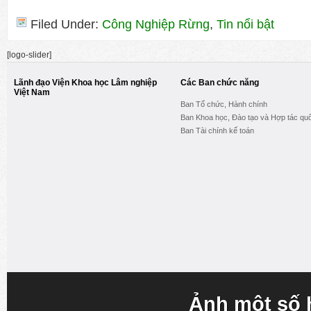
Filed Under:
Công Nghiệp Rừng
,
Tin nổi bật
[logo-slider]
Lãnh đạo Viện Khoa học Lâm nghiệp
Các Ban chức năng
Việt Nam
Ban Tổ chức, Hành chính
Ban Khoa học, Đào tạo và Hợp tác quố
Ban Tài chính kế toán
Ảnh một số 