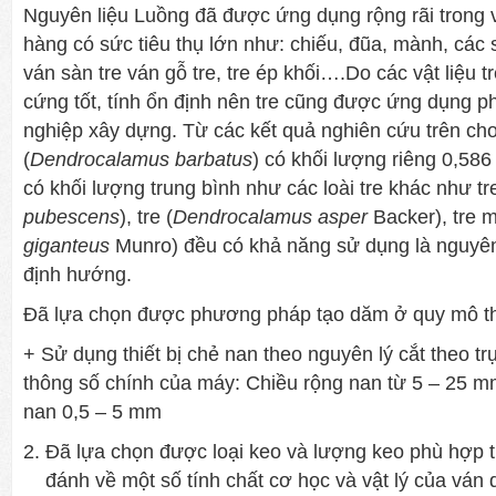
Nguyên liệu Luồng đã được ứng dụng rộng rãi trong 
hàng có sức tiêu thụ lớn như: chiếu, đũa, mành, cá
ván sàn tre ván gỗ tre, tre ép khối….Do các vật liệu t
cứng tốt, tính ổn định nên tre cũng được ứng dụng p
nghiệp xây dựng. Từ các kết quả nghiên cứu trên ch
(
Dendrocalamus barbatus
) có khối lượng riêng 0,586
có khối lượng trung bình như các loài tre khác như tr
pubescens
), tre (
Dendrocalamus asper
Backer), tre 
giganteus
Munro) đều có khả năng sử dụng là nguyên
định hướng.
Đã lựa chọn được phương pháp tạo dăm ở quy mô th
+ Sử dụng thiết bị chẻ nan theo nguyên lý cắt theo tr
thông số chính của máy: Chiều rộng nan từ 5 – 25 m
nan 0,5 – 5 mm
Đã lựa chọn được loại keo và lượng keo phù hợp 
đánh về một số tính chất cơ học và vật lý của ván