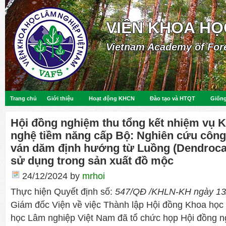
VIỆN KHOA HỌ
Vietnam Academy of For
Trang chủ
Giới thiệu
Hoạt động KHCN
Đào tạo và HTQT
Giống
Hội đồng nghiệm thu tổng kết nhiệm vụ 
nghệ tiềm năng cấp Bộ: Nghiên cứu công
ván dăm định hướng từ Luồng (Dendroca
sử dụng trong sản xuất đồ mộc
24/12/2024
by
mrhoi
Thực hiện Quyết định số:
547/QĐ /KHLN-KH ngày 13
Giám đốc Viện về việc Thành lập Hội đồng Khoa học
học Lâm nghiệp Việt Nam đã tổ chức họp Hội đồng ng