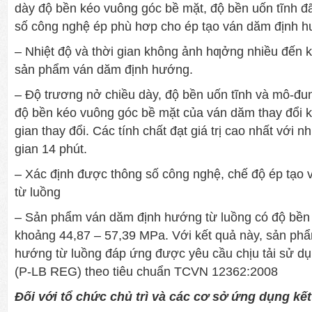
dày độ bền kéo vuông góc bề mặt, độ bền uốn tĩnh đ
số công nghệ ép phù hơp cho ép tạo ván dăm định h
– Nhiệt độ và thời gian không ảnh hƣởng nhiều đến k
sản phẩm ván dăm định hướng.
– Độ trương nở chiều dày, độ bền uốn tĩnh và mô-đun 
độ bền kéo vuông góc bề mặt của ván dăm thay đổi kh
gian thay đổi. Các tính chất đạt giá trị cao nhất với n
gian 14 phút.
– Xác định được thông số công nghệ, chế độ ép tạo
từ luồng
– Sản phẩm ván dăm định hướng từ luồng có độ bền 
khoảng 44,87 – 57,39 MPa. Với kết quả này, sản ph
hướng từ luồng đáp ứng được yêu cầu chịu tải sử dụ
(P-LB REG) theo tiêu chuẩn TCVN 12362:2008
Đối với tổ chức chủ trì và các cơ sở ứng dụng kế