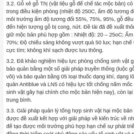
3.2. Gỗ xẻ gỗ Thị (vật liệu gỗ để chế tác mộc bản) c
trong điều kiện phòng (nhiệt độ 250C, ẩm độ tương đố
môi trường ẩm độ tương đối 55%, 75%, 95%, gỗ đều 
đến hiện tượng gỗ bị cong, nứt. Đề tài đã đề xuất th
giữ mộc bản phù hợp gồm : Nhiệt độ: 20 – 25oC; Ẩm 
70%; Độ chiếu sáng không vượt quá 50 lux; hạn chế t
cực tím; không khí sạch được lưu thông.
3.2. Đã khảo nghiệm hiệu lực phòng chống sinh vật gâ
bảo quản bằng một số giải pháp truyền thống (luộc 
vôi) và bảo quản bằng 05 loại thuốc dạng khí, dạng l
quản Antiblue và LN5 có hiệu lực tốt chống nấm mốc 
sinh vật gây hại chính cho mộc bản hiện nay), còn lạ
trung bình.
3.3. Giải pháp quản lý tổng hợp sinh vật hại mộc bản
được đề xuất kết hợp với giải pháp về kiến trúc về n
để tạo được môi trường phù hợp hạn chế sự phát triể