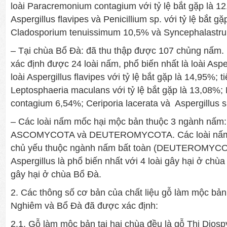
loài Paracremonium contagium với tỷ lệ bắt gặp là 12,
Aspergillus flavipes và Penicillium sp. với tỷ lệ bắt gặ
Cladosporium tenuissimum 10,5% và Syncephalast
– Tại chùa Bổ Đà: đã thu thập được 107 chủng nấm. K
xác định được 24 loài nấm, phổ biến nhất là loài Asper
loài Aspergillus flavipes với tỷ lệ bắt gặp là 14,95%; ti
Leptosphaeria maculans với tỷ lệ bắt gặp là 13,08%
contagium 6,54%; Ceriporia lacerata và Aspergillus s
– Các loài nấm mốc hại mộc bản thuộc 3 ngành n
ASCOMYCOTA và DEUTEROMYCOTA. Các loài nấm 
chủ yếu thuộc ngành nấm bất toàn (DEUTEROMYCOTA
Aspergillus là phổ biến nhất với 4 loài gây hại ở chù
gây hại ở chùa Bổ Đà.
2. Các thông số cơ bản của chất liệu gỗ làm mộc bả
Nghiêm và Bổ Đà đã được xác định:
2.1. Gỗ làm mộc bản tại hai chùa đều là gỗ Thị Dios