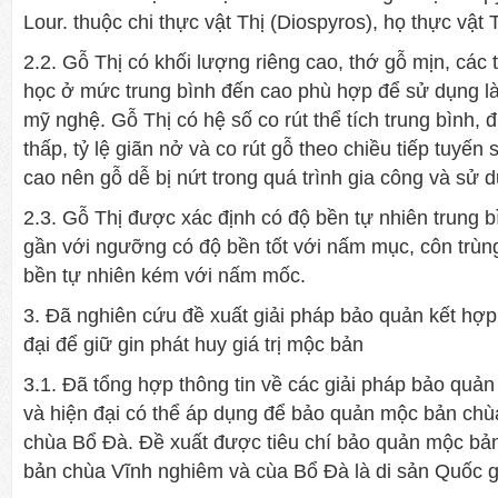
Lour. thuộc chi thực vật Thị (Diospyros), họ thực vật
2.2. Gỗ Thị có khối lượng riêng cao, thớ gỗ mịn, các t
học ở mức trung bình đến cao phù hợp để sử dụng l
mỹ nghệ. Gỗ Thị có hệ số co rút thể tích trung bình,
thấp, tỷ lệ giãn nở và co rút gỗ theo chiều tiếp tuyến
cao nên gỗ dễ bị nứt trong quá trình gia công và sử 
2.3. Gỗ Thị được xác định có độ bền tự nhiên trung 
gần với ngưỡng có độ bền tốt với nấm mục, côn trùng
bền tự nhiên kém với nấm mốc.
3. Đã nghiên cứu đề xuất giải pháp bảo quản kết hợp
đại để giữ gin phát huy giá trị mộc bản
3.1. Đã tổng hợp thông tin về các giải pháp bảo quả
và hiện đại có thể áp dụng để bảo quản mộc bản ch
chùa Bổ Đà. Đề xuất được tiêu chí bảo quản mộc bả
bản chùa Vĩnh nghiêm và cùa Bổ Đà là di sản Quốc g