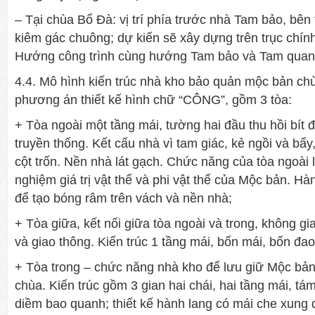
– Tại chùa Bổ Đà: vị trí phía trước nhà Tam bảo, bên
kiêm gác chuông; dự kiến sẽ xây dựng trên trục chín
Hướng công trình cùng hướng Tam bảo và Tam quan
4.4. Mô hình kiến trúc nhà kho bảo quản mộc bản c
phương án thiết kế hình chữ “CÔNG”, gồm 3 tòa:
+ Tòa ngoài một tầng mái, tường hai đầu thu hồi bít đố
truyền thống. Kết cấu nhà vì tam giác, kẻ ngồi và bẩy
cột trốn. Nền nhà lát gạch. Chức năng của tòa ngoài l
nghiệm giá trị vật thể và phi vật thể của Mộc bản. Hà
để tạo bóng râm trên vách và nền nhà;
+ Tòa giữa, kết nối giữa tòa ngoài và trong, không gi
và giao thông. Kiến trúc 1 tầng mái, bốn mái, bốn đao
+ Tòa trong – chức năng nhà kho để lưu giữ Mộc bản
chùa. Kiến trúc gồm 3 gian hai chái, hai tầng mái, tá
diềm bao quanh; thiết kế hành lang có mái che xung