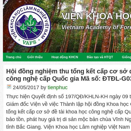
VIỆN KHOA HỌ
Vietnam Academy of For
Trang chủ
Giới thiệu
Hoạt động KHCN
Đào tạo và HTQT
Giống
Hội đồng nghiệm thu tổng kết cấp cơ sở 
công nghệ cấp Quốc gia Mã số: ĐTĐL-G0
24/05/2017
by
tienphuc
Thực hiện Quyết định số 197/QĐ/KHLN-KH ngày 09 
Giám đốc Viện về việc Thành lập hội đồng Khoa học
tổng kết cấp cơ sở đề tài khoa học công nghệ cấp Q
bảo tồn, phát huy giá trị di sản mộc bản chùa Vĩnh 
tỉnh Bắc Giang. Viện Khoa học Lâm nghiệp Việt Nam 