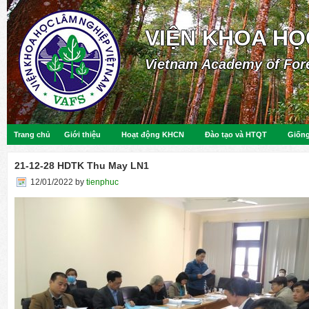
VIỆN KHOA HỌ
Vietnam Academy of For
Trang chủ
Giới thiệu
Hoạt động KHCN
Đào tạo và HTQT
Giống
21-12-28 HDTK Thu May LN1
12/01/2022
by
tienphuc