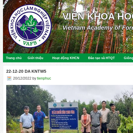
VIỆN KHOA HỌ
Vietnam Academy of For
Trang chủ
Giới thiệu
Hoạt động KHCN
Đào tạo và HTQT
Giống
22-12-20 DA KNTW5
20/12/2022
by
tienphuc