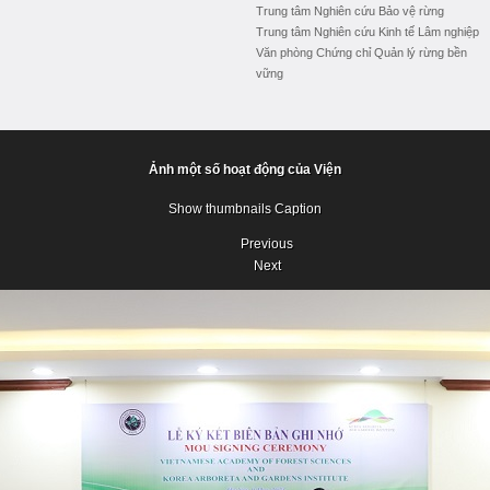
Trung tâm Nghiên cứu Bảo vệ rừng
Trung tâm Nghiên cứu Kinh tế Lâm nghiệp
Văn phòng Chứng chỉ Quản lý rừng bền
vững
Ảnh một số hoạt động của Viện
Show thumbnails
Caption
Previous
Next
Previous
Next