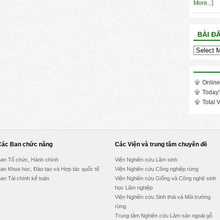
More...]
BÀI Đ
Bài
đăng
trong
tháng
Online
Today'
Total V
Các Ban chức năng
Các Viện và trung tâm chuyên đề
an Tổ chức, Hành chính
Viện Nghiên cứu Lâm sinh
an Khoa học, Đào tạo và Hợp tác quốc tế
Viện Nghiên cứu Công nghiệp rừng
an Tài chính kế toán
Viện Nghiên cứu Giống và Công nghệ sinh
học Lâm nghiệp
Viện Nghiên cứu Sinh thái và Môi trường
rừng
Trung tâm Nghiên cứu Lâm sản ngoài gỗ