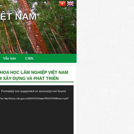
IỆT NAM
Văn bản
CSDL
KHOA HỌC LÂM NGHIỆP VIỆT NAM
M XÂY DỰNG VÀ PHÁT TRIỂN
: Format(s) not supported or source(s) not found
ile: http://home.vafs.gov.vn:81/KHCN/Video/VKHLNVN60nam.mp4?