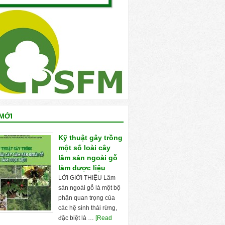
MỚI
Kỹ thuật gây trồng
một số loài cây
lâm sản ngoài gỗ
làm dược liệu
LỜI GIỚI THIỆU Lâm
sản ngoài gỗ là một bộ
phận quan trọng của
các hệ sinh thái rừng,
đặc biệt là …
[Read