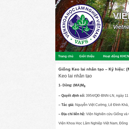
VI
Vietn
Trang chủ
Giới thiệu
Hoạt động KHC
Giống Keo lai nhân tạo – Ký hiệu: 
Keo lai nhân tạo
1- Dòng:
(MA)M
8
– Quyết định số:
3954/QĐ-BNN-LN, ngày 11 
– Tác giả:
Nguyễn Việt Cường, Lê Đình Khả
– Địa chỉ liên hệ:
Viện Nghiên cứu Giống và
Viện Khoa Học Lâm Nghiệp Việt Nam, Đông 