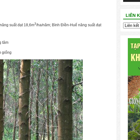
LIÊN 
3
năng suất đạt 18,6m
/ha/năm; Bình Điền-Huế năng suất đạt
g tâm
m giống