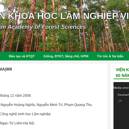
ỆN KHOA HỌC LÂM NGHIỆP V
am Academy of Forest Sciences
N
Đào tạo và HTQT
Giống, BTKT, Sáng chế, GPHI
Tin tức & Sự kiện
(MA)M8
VIỆN 
60 NĂ
Video
Media error
Player
Download F
tháng 12 năm 2008.
_=1
, Nguyễn Hoàng Nghĩa, Nguyễn Minh Trí, Phạm Quang Thu.
 Công nghệ sinh học Lâm nghiệp
Ngạc-Từ Liêm-Hà Nội.