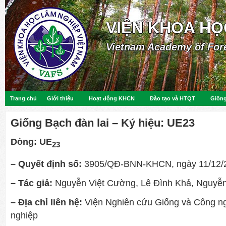
VIỆN KHOA HỌ
Vietnam Academy of For
Trang chủ
Giới thiệu
Hoạt động KHCN
Đào tạo và HTQT
Giống
Giống Bạch đàn lai – Ký hiệu: UE23
Dòng:
UE
23
– Quyết định số:
3905/QĐ-BNN-KHCN, ngày 11/12/
– Tác giả:
Nguyễn Việt Cường,
Lê Đình Khả, Nguyễn
– Địa chỉ liên hệ:
Viện Nghiên cứu Giống và Công n
nghiệp