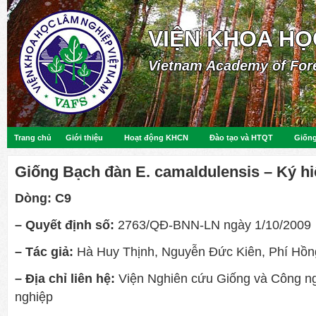
VIỆN KHOA HỌ
Vietnam Academy of For
Trang chủ
Giới thiệu
Hoạt động KHCN
Đào tạo và HTQT
Giống
Giống Bạch đàn E. camaldulensis – Ký hi
Dòng:
C9
– Quyết định số:
2763/QĐ-BNN-LN ngày 1/10/2009
– Tác giả:
Hà Huy Thịnh,
Nguyễn Đức Kiên, Phí Hồn
– Địa chỉ liên hệ:
Viện Nghiên cứu Giống và Công n
nghiệp