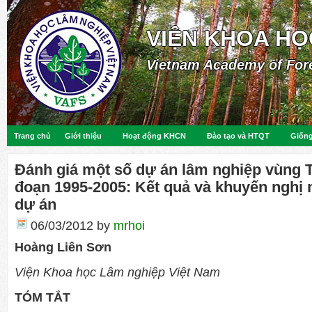
VIỆN KHOA HỌ
Vietnam Academy of For
Trang chủ
Giới thiệu
Hoạt động KHCN
Đào tạo và HTQT
Giống
Đánh giá một số dự án lâm nghiệp vùng 
đoạn 1995-2005: Kết quả và khuyến nghị 
dự án
06/03/2012
by
mrhoi
Hoàng Liên Sơn
Viện Khoa học Lâm nghiệp Việt Nam
TÓM TẮT