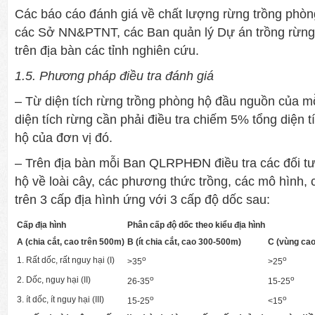
Các báo cáo đánh giá về chất lượng rừng trồng phò
các Sở NN&PTNT, các Ban quản lý Dự án trồng rừn
trên địa bàn các tỉnh nghiên cứu.
1.5. Phương pháp điều tra đánh giá
– Từ diện tích rừng trồng phòng hộ đầu nguồn của
diện tích rừng cần phải điều tra chiếm 5% tổng diện 
hộ của đơn vị đó.
– Trên địa bàn mỗi Ban QLRPHĐN điều tra các đối t
hộ về loài cây, các phương thức trồng, các mô hình, c
trên 3 cấp địa hình ứng với 3 cấp độ dốc sau:
Cấp địa hình
Phân cấp độ dốc theo kiểu địa hình
A (chia cắt, cao trên 500m)
B (ít chia cắt, cao 300-500m)
C (vùng cao,
o
o
1. Rất dốc, rất nguy hại (I)
>35
>25
o
o
2. Dốc, nguy hại (II)
26-35
15-25
o
o
3. ít dốc, ít nguy hại (III)
15-25
<15