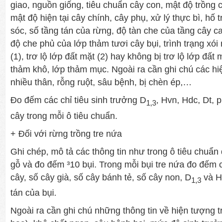
giao, nguồn giống, tiêu chuẩn cây con, mật độ trồng 
mật độ hiện tại cây chính, cây phụ, xử lý thực bì, hố 
sóc, số tầng tán của rừng, độ tàn che của tầng cây ca
độ che phủ của lớp thảm tươi cây bụi, trình trạng xó
(1), trơ lộ lớp đất mặt (2) hay không bị trơ lộ lớp đất 
thảm khô, lớp thảm mục. Ngoài ra cần ghi chú các hi
nhiều thân, rỗng ruột, sâu bệnh, bị chèn ép,…
Đo đếm các chỉ tiêu sinh trưởng D
, Hvn, Hdc, Dt, 
1,3
cây trong mỗi ô tiêu chuẩn.
+ Đối với rừng trồng tre nứa
Ghi chép, mô tả các thông tin như trong ô tiêu chuẩn 
gỗ và đo đếm ³10 bụi. Trong mỗi bụi tre nứa đo đếm c
cây, số cây già, số cây bánh tẻ, số cây non, D
và H
1,3
tán của bụi.
Ngoài ra cần ghi chú những thông tin về hiện tượng t