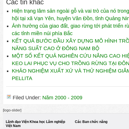
Các tin khác
Hiện trạng lâm sản ngoài gỗ và vai trò của nó trong
hội tại xã Vạn Yên, huyện Vân Đồn, tỉnh Quảng Ni
Ảnh hưởng của giao đất, giao rừng tới phát triển r
các tỉnh miền núi phía Bắc
KẾT QUẢ BƯỚC ĐẦU XÂY DỰNG MÔ HÌNH TR
NĂNG SUẤT CAO Ở ĐÔNG NAM BỘ
MỘT SỐ KẾT QUẢ NGHIÊN CỨU NÂNG CAO HI
KEO LAI PHỤC VỤ CHO TRỒNG RỪNG TẠI ĐÔ
KHẢO NGHIỆM XUẤT XỨ VÀ THỬ NGHIỆM GIÂ
PELLITA
Filed Under:
Năm 2000 - 2009
[logo-slider]
Lãnh đạo Viện Khoa học Lâm nghiệp
Các Ban chức năng
Việt Nam