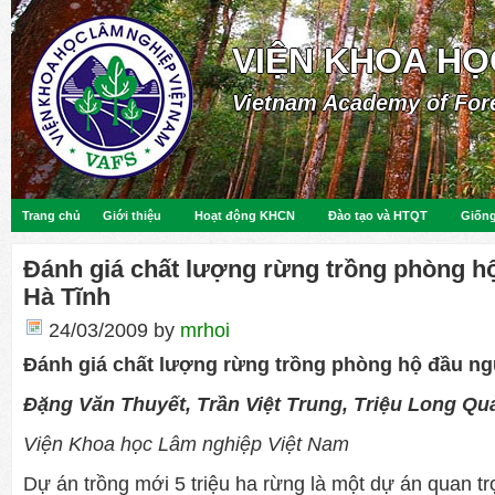
VIỆN KHOA HỌ
Vietnam Academy of For
Trang chủ
Giới thiệu
Hoạt động KHCN
Đào tạo và HTQT
Giống
Đánh giá chất lượng rừng trồng phòng hộ
Hà Tĩnh
24/03/2009
by
mrhoi
Đánh giá chất lượng rừng trồng phòng hộ đầu ng
Đặng Văn Thuyết, Trần Việt Trung, Triệu Long Qu
Viện Khoa học Lâm nghiệp Việt Nam
Dự án trồng mới 5 triệu ha rừng là một dự án quan t