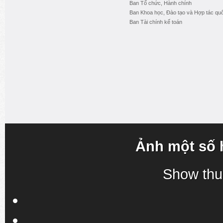
Ban Tổ chức, Hành chính
Ban Khoa học, Đào tạo và Hợp tác quố
Ban Tài chính kế toán
Ảnh một số 
Show thu