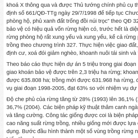
khoá X thông qua và được Thủ tướng chính phủ cụ t
định số 661/QĐ-TTg ngày 29/7/1998 để tiếp tục Chươ
phòng hộ, phủ xanh đất trống đồi núi trọc” theo QĐ 
bảo vệ có hiệu quả vốn rừng hiện có, trước hết là diệ
rừng phòng hộ rất xung yếu và xung yếu, kể cả rừn
trồng theo chương trình 327. Thực hiện việc giao đất
định cư, xoá đói giảm nghèo, khoanh nuôi tái sinh và
Theo báo cáo thực hiện dự án 5 triệu trong giai đoạ
giao khoán bảo vệ được trên 2,3 triệu ha rừng; khoanh
được 635.808 ha; trồng mới được 631.968 ha rừng, 
vụ giai đoạn 1998-2005, đạt 63% so với nhiệm vụ dự
Độ che phủ của rừng tăng từ 28% (1993) lên 36,1% (
36,7% (2004). Các biện pháp kỹ thuật thâm canh ng
và tăng cường. Công tác giống được coi là biện phá
cao năng suất rừng trồng, nhiều giống mới được lựa
dụng. Bước đầu hình thành một số vùng trồng rừng n