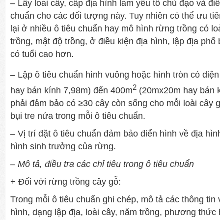
– Lấy loài cây, cấp địa hình làm yếu tố chủ đạo và điề
chuẩn cho các đối tượng này. Tuy nhiên có thể ưu tiên
lại ở nhiều ô tiêu chuẩn hay mô hình rừng trồng có l
trồng, mật độ trồng, ở điều kiện địa hình, lập địa phổ
có tuổi cao hơn.
– Lập ô tiêu chuẩn hình vuông hoặc hình tròn có diện
2
hay bán kính 7,98m) đến 400m
(20mx20m hay bán k
phải đảm bảo có ≥30 cây còn sống cho mỗi loài cây g
bụi tre nứa trong mỗi ô tiêu chuẩn.
– Vị trí đặt ô tiêu chuẩn đảm bảo điển hình về địa hìn
hình sinh trưởng của rừng.
– Mô tả, điều tra các chỉ tiêu trong ô tiêu chuẩn
+ Đối với rừng trồng cây gỗ:
Trong mỗi ô tiêu chuẩn ghi chép, mô tả các thông tin 
hình, dạng lập địa, loài cây, năm trồng, phương thức 