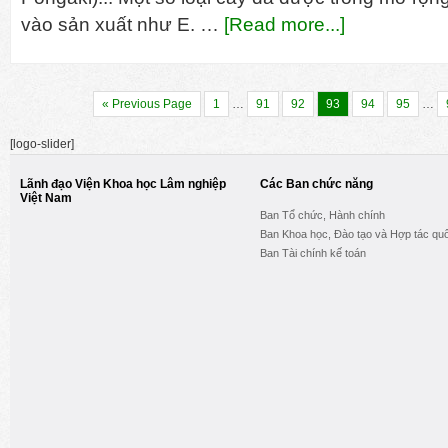
vào sản xuất như E. …
[Read more...]
« Previous Page
1
…
91
92
93
94
95
…
[logo-slider]
Lãnh đạo Viện Khoa học Lâm nghiệp
Các Ban chức năng
Việt Nam
Ban Tổ chức, Hành chính
Ban Khoa học, Đào tạo và Hợp tác quố
Ban Tài chính kế toán