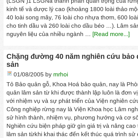
(LSGN )1 LSGNà thành phần quan trọng của rừng n
kinh tế và dược lý cao (khoảng 1800 loài thảo mộc 
40 loài song mây, 76 loài cho nhựa thơm, 600 loài
cho tinh dầu và 260 loài cho dầu béo …). Lâm s
nguyên liệu của nhiều ngành …
[Read more...]
Chặng đường 40 năm nghiên cứu bảo 
sản
01/08/2005
by
mrhoi
Tỏ Bảo quản gỗ, Khoa Hoá bảo quản, nay là Ph
quản lâm sản từ khi được thành lập luôn là đơn vị
với nhiệm vụ và sự phát triển của Viện nghiên c
Công nghiệp rừng nay là Viện Khoa học Lâm nghiệ
sử hình thành, nhiệm vụ, phương hướng và cơ s
Nghiên cứu biện pháp giữ gìn giá trị và nâng cao 
lâm sản từkhi khai thác đến kết thúc quá trình s