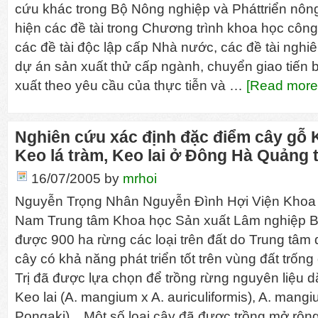
cứu khác trong Bộ Nông nghiệp và Pháttriển nông
hiện các đề tài trong Chương trình khoa học cô
các đề tài độc lập cấp Nhà nước, các đề tài nghi
dự án sản xuất thử cấp ngành, chuyển giao tiến b
xuất theo yêu cầu của thực tiễn và …
[Read more.
Nghiên cứu xác định đặc điểm cây gỗ K
Keo lá tràm, Keo lai ở Đông Hà Quảng t
16/07/2005
by
mrhoi
Nguyễn Trọng Nhân Nguyễn Đình Hợi Viện Khoa 
Nam Trung tâm Khoa học Sản xuất Lâm nghiệp Bắ
được 900 ha rừng các loại trên đất do Trung tâm 
cây có khả năng phát triển tốt trên vùng đất trống
Trị đã được lựa chọn để trồng rừng nguyên liệu d
Keo lai (A. mangium x A. auriculiformis), A. mang
Pongaki)... Một số loại cây đã được trồng mở rộ