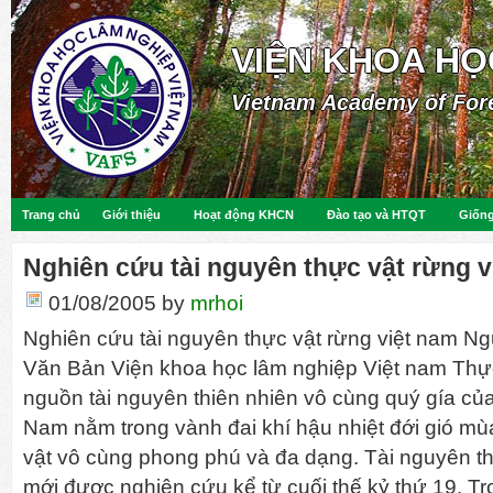
VIỆN KHOA HỌ
Vietnam Academy of For
Trang chủ
Giới thiệu
Hoạt động KHCN
Đào tạo và HTQT
Giống
Nghiên cứu tài nguyên thực vật rừng v
01/08/2005
by
mrhoi
Nghiên cứu tài nguyên thực vật rừng việt nam 
Văn Bản Viện khoa học lâm nghiệp Việt nam Thực
nguồn tài nguyên thiên nhiên vô cùng quý gía của
Nam nằm trong vành đai khí hậu nhiệt đới gió mù
vật vô cùng phong phú và đa dạng. Tài nguyên t
mới được nghiên cứu kể từ cuối thế kỷ thứ 19. Tr