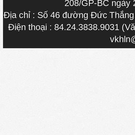
208/GP-BC ngày 
Địa chỉ : Số 46 đường Đức Thắn
Điện thoại : 84.24.3838.9031 (Vă
vkhln