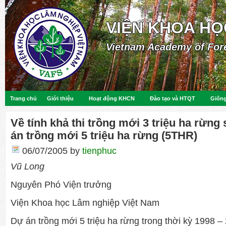
VIỆN KHOA HỌ
Vietnam Academy of For
Trang chủ
Giới thiệu
Hoạt động KHCN
Đào tạo và HTQT
Giống
Về tính khả thi trồng mới 3 triệu ha rừng
án trồng mới 5 triệu ha rừng (5THR)
06/07/2005
by
tienphuc
Vũ Long
Nguyên Phó Viện trưởng
Viện Khoa học Lâm nghiệp Việt Nam
Dự án trồng mới 5 triệu ha rừng trong thời kỳ 1998 