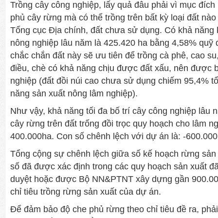
Trồng cây công nghiệp, lấy quả đâu phải vì mục đích
phủ cây rừng mà có thể trồng trên bất kỳ loại đất nà
Tổng cục Địa chính, đất chưa sử dụng. Có khả năng k
nông nghiệp lâu năm là 425.420 ha bằng 4,58% quỹ 
chắc chắn đất này sẽ ưu tiên để trồng cà phê, cao su
điều, chè có khả năng chịu được đất xấu, nên được bố
nghiệp (đất đồi núi cao chưa sử dụng chiếm 95,4% t
năng sản xuất nông lâm nghiệp).
Như vậy, khả năng tối đa bố trí cây công nghiệp lâu
cây rừng trên đất trống đồi trọc quy hoạch cho lâm ng
400.000ha. Con số chênh lệch với dự án là: -600.00
Tổng cộng sự chênh lệch giữa số kế hoạch rừng sản 
số đã được xác định trong các quy hoạch sản xuất đ
duyệt hoặc được Bộ NN&PTNT xây dựng gần 900.00
chỉ tiêu trồng rừng sản xuất của dự án.
Để đảm bảo độ che phủ rừng theo chỉ tiêu đề ra, phả