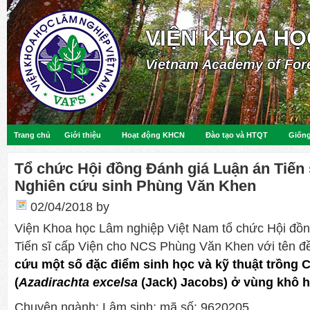
VIỆN KHOA HỌ
Vietnam Academy of For
Trang chủ
Giới thiệu
Hoạt động KHCN
Đào tạo và HTQT
Giống
Tổ chức Hội đồng Đánh giá Luận án Tiến 
Nghiên cứu sinh Phùng Văn Khen
02/04/2018
by
Viện Khoa học Lâm nghiệp Việt Nam tổ chức Hội đồn
Tiến sĩ cấp Viện cho NCS Phùng Văn Khen với tên đề
cứu một số đặc điểm sinh học và kỹ thuật trồng 
(
Azadirachta excelsa
(Jack) Jacobs) ở vùng khô 
Chuyên ngành: Lâm sinh; mã số: 9620205.