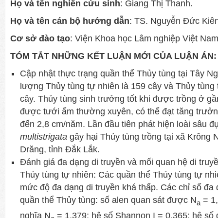
Họ và tên nghiên cứu sinh
: Giang Thị Thanh.
Họ và tên cán bộ hướng dẫn
: TS. Nguyễn Đức Kiê
Cơ sở đào tạo
: Viện Khoa học Lâm nghiệp Việt Nam
TÓM TẮT NHỮNG KẾT LUẬN MỚI CỦA LUẬN ÁN:
Cập nhật thực trạng quần thể Thủy tùng tại Tây Ng
lượng Thủy tùng tự nhiên là 159 cây và Thủy tùng 
cây. Thủy tùng sinh trưởng tốt khi được trồng ở 
được tưới ẩm thường xuyên, có thể đạt tăng trưởn
đến 2,8 cm/năm. Lần đầu tiên phát hiện loài sâu đ
multistrigata
gây hại Thủy tùng trồng tại xã Krông N
Drăng, tỉnh Đắk Lắk.
Đánh giá đa dạng di truyền và mối quan hệ di truy
Thủy tùng tự nhiên: Các quần thể Thủy tùng tự nh
mức độ đa dạng di truyền khá thấp. Các chỉ số đa 
quần thể Thủy tùng: số alen quan sát được N
= 1,
a
nghĩa N
= 1,379; hệ số Shannon I = 0,365; hệ số 
e