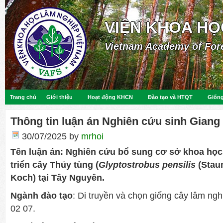
VIỆN KHOA HỌ
Vietnam Academy of For
Trang chủ
Giới thiệu
Hoạt động KHCN
Đào tạo và HTQT
Giống
Thông tin luận án Nghiên cứu sinh Giang
30/07/2025
by
mrhoi
Tên luận án:
Nghiên cứu bổ sung cơ sở khoa học 
triển cây Thủy tùng (
Glyptostrobus pensilis
(Staun
Koch) tại Tây Nguyên.
Ngành đào tạo
: Di truyền và chọn giống cây lâm ng
02 07.