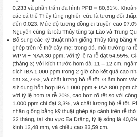
0,233 và phần trăm đa hình PPB = 80,81%. Khoảng
các cá thể Thủy tùng nghiên cứu là tương đối thấp
đến 0,023. Mức độ tương đồng di truyền cao 97,0%
Nguyên cùng là loài Thủy tùng tại Lào và Trung Qu
Bổ sung các kỹ thuật nhân giống
Thủy tùng bằng
i
ghép trên rễ thở cây mẹ: trong đó, môi trường ra r
WPM + NAA 30 ppm, với tỷ lệ ra rễ đạt 54,55%. 
(tháng 3) với kích thước hom dài 11 – 12 cm, ngâ
dịch IBA 1.000 ppm trong 2 giờ cho kết quả cao nhấ
đạt 34,29%, và chất lượng bộ rễ tốt. Giâm hom và
sử dụng hỗn hợp IBA 1.000 ppm + IAA 800 ppm ch
với tỷ lệ hom ra rễ 20%, cao hơn rõ rệt so với côn
1.000 ppm chỉ đạt 3,3%, và chất lượng bộ rễ tốt. 
nhân giống bằng kỹ thuật ghép áp cành trên rễ thở
22 tháng, tại khu vực Ea Drăng, tỷ lệ sống là 40,
kính 12,48 mm, và chiều cao 83,59 cm.