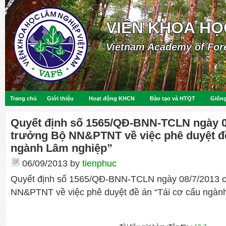
VIỆN KHOA HỌ
Vietnam Academy of For
Trang chủ
Giới thiệu
Hoạt động KHCN
Đào tạo và HTQT
Giống
Quyết định số 1565/QĐ-BNN-TCLN ngày 0
trưởng Bộ NN&PTNT về việc phê duyệt đề
ngành Lâm nghiệp”
06/09/2013
by
tienphuc
Quyết định số 1565/QĐ-BNN-TCLN ngày 08/7/2013 c
NN&PTNT về việc phê duyệt đề án “Tái cơ cấu ngàn