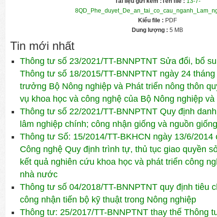
Tài liệu gửi kèm :
Tên file :
13-7-
8QD_Phe_duyet_De_an_tai_co_cau_nganh_Lam_ng
Kiểu file :
PDF
Dung lượng :
5 MB
Tin mới nhất
Thông tư số 23/2021/TT-BNNPTNT Sửa đổi, bổ su
Thông tư số 18/2015/TT-BNNPTNT ngày 24 tháng
trưởng Bộ Nông nghiệp và Phát triển nông thôn qu
vụ khoa học và công nghệ của Bộ Nông nghiệp và 
Thông tư số 22/2021/TT-BNNPTNT Quy định danh m
lâm nghiệp chính; công nhận giống và nguồn giống
Thông tư Số: 15/2014/TT-BKHCN ngày 13/6/2014 
Công nghệ Quy định trình tự, thủ tục giao quyền
kết quả nghiên cứu khoa học và phát triển công n
nhà nước
Thông tư số 04/2018/TT-BNNPTNT quy định tiêu chí,
công nhận tiến bộ kỹ thuật trong Nông nghiệp
Thông tư: 25/2017/TT-BNNPTNT thay thế Thông t