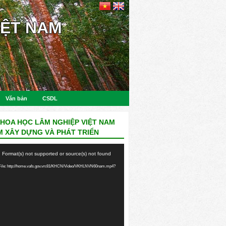
IỆT NAM
Văn bản
CSDL
KHOA HỌC LÂM NGHIỆP VIỆT NAM
M XÂY DỰNG VÀ PHÁT TRIỂN
: Format(s) not supported or source(s) not found
ile: http://home.vafs.gov.vn:81/KHCN/Video/VKHLNVN60nam.mp4?