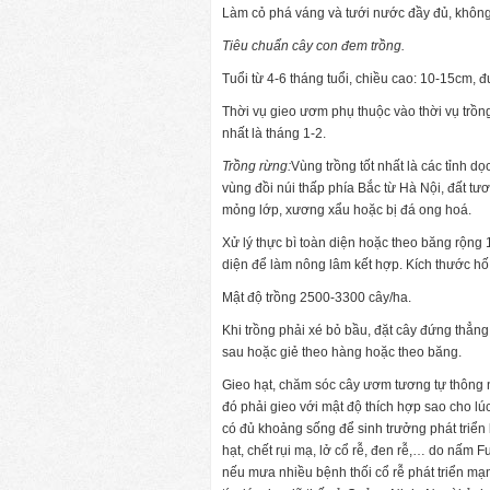
Làm cỏ phá váng và tưới nước đầy đủ, không
Tiêu chuẩn cây con đem trồng.
Tuổi từ 4-6 tháng tuổi, chiều cao: 10-15cm, đ
Thời vụ gieo ươm phụ thuộc vào thời vụ trồ
nhất là tháng 1-2.
Trồng rừng:
Vùng trồng tốt nhất là các tỉnh dọ
vùng đồi núi thấp phía Bắc từ Hà Nội, đất tươ
mỏng lớp, xương xẩu hoặc bị đá ong hoá.
Xử lý thực bì toàn diện hoặc theo băng rộng 1
diện để làm nông lâm kết hợp. Kích thước h
Mật độ trồng 2500-3300 cây/ha.
Khi trồng phải xé bỏ bầu, đặt cây đứng thẳng,
sau hoặc giẻ theo hàng hoặc theo băng.
Gieo hạt, chăm sóc cây ươm tương tự thông 
đó phải gieo với mật độ thích hợp sao cho lúc
có đủ khoảng sống để sinh trưởng phát triển
hạt, chết rụi mạ, lở cổ rễ, đen rễ,… do nấm 
nếu mưa nhiều bệnh thối cổ rễ phát triển mạn