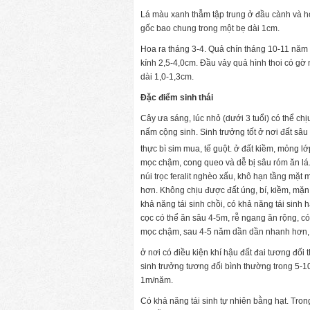
Lá màu xanh thẫm tập trung ở đầu cành và hơ
gốc bao chung trong một bẹ dài 1cm.
Hoa ra tháng 3-4. Quả chín tháng 10-11 năm 
kính 2,5-4,0cm. Đầu vảy quả hình thoi có g
dài 1,0-1,3cm.
Đặc điểm sinh thái
Cây ưa sáng, lúc nhỏ (dưới 3 tuổi) có thể ch
nấm cộng sinh. Sinh trưởng tốt ở nơi đất sâu
thực bì sim mua, tế guột. ở đất kiềm, mỏng 
mọc chậm, cong queo và dễ bị sâu róm ăn lá.
núi trọc feralit nghèo xấu, khô hạn tầng mặt
hơn. Không chịu được đất úng, bí, kiềm, mặn
khả năng tái sinh chồi, có khả năng tái sinh h
cọc có thể ăn sâu 4-5m, rễ ngang ăn rộng, c
mọc chậm, sau 4-5 năm dần dần nhanh hơn, 
ở nơi có điều kiện khí hậu đất đai tương đối t
sinh trưởng tương đối bình thường trong 5-10
1m/năm.
Có khả năng tái sinh tự nhiên bằng hạt. Tro