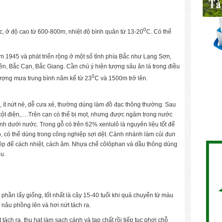
0
, ở độ cao từ 600-800m, nhiệt độ bình quân từ 13-20
C. Có thể
 1945 và phát triển rộng ở một số tỉnh phía Bắc như Lạng Sơn,
n, Bắc Cạn, Bắc Giang. Cần chú ý hiện tượng sâu ăn lá trong điều
0
 lượng mưa trung bình năm kể từ 23
C và 1500m trở lên.
, ít nứt nẻ, dễ cưa xẻ, thường dùng làm đồ đạc thông thường. Sau
, cột điện,….Trên cạn có thể bị mọt, nhưng được ngâm trong nước
ình dưới nước. Trong gỗ có trên 62% xenlulô là nguyên liệu tốt để
o, có thể dùng trong công nghiệp sợi dệt. Cành nhánh làm củi đun
i ép để cách nhiệt, cách âm. Nhựa chế côlôphan và dầu thông dùng
u.
 phần lấy giống, tốt nhất là cây 15-40 tuổi khi quả chuyển từ màu
âu phồng lên và hơi nứt tách ra.
tách ra, thu hạt làm sạch cánh và tạp chất rồi tiếp tục phơi chỗ