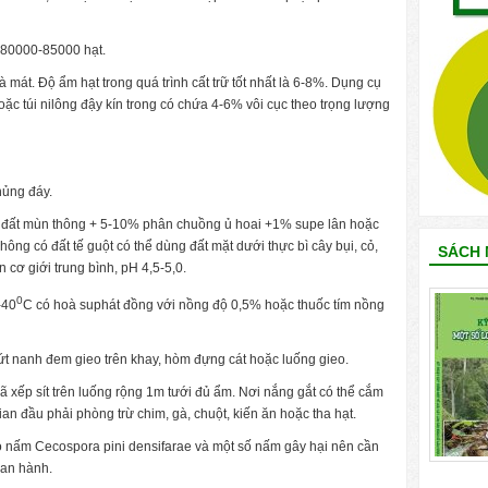
 80000-85000 hạt.
 mát. Độ ẩm hạt trong quá trình cất trữ tốt nhất là 6-8%. Dụng cụ
oặc túi nilông đậy kín trong có chứa 4-6% vôi cục theo trọng lượng
hủng đáy.
0% đất mùn thông + 5-10% phân chuồng ủ hoai +1% supe lân hoặc
hông có đất tế guột có thể dùng đất mặt dưới thực bì cây bụi, cỏ,
SÁCH 
cơ giới trung bình, pH 4,5-5,0.
0
-40
C có hoà suphát đồng với nồng độ 0,5% hoặc thuốc tím nồng
nứt nanh đem gieo trên khay, hòm đựng cát hoặc luống gieo.
xếp sít trên luống rộng 1m tưới đủ ẩm. Nơi nắng gắt có thể cắm
ian đầu phải phòng trừ chim, gà, chuột, kiến ăn hoặc tha hạt.
 nấm Cecospora pini densifarae và một số nấm gây hại nên cần
ban hành.