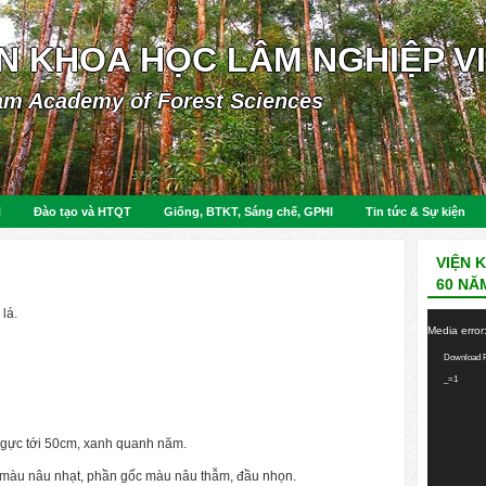
ỆN KHOA HỌC LÂM NGHIỆP V
am Academy of Forest Sciences
N
Đào tạo và HTQT
Giống, BTKT, Sáng chế, GPHI
Tin tức & Sự kiện
VIỆN 
60 NĂ
lá.
Video
Media error
Player
Download F
_=1
gực tới 50cm, xanh quanh năm.
màu nâu nhạt, phần gốc màu nâu thẫm, đầu nhọn.