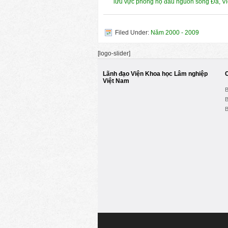
lưu vực phòng hộ đầu nguồn sông Đà, V
Filed Under:
Năm 2000 - 2009
[logo-slider]
Lãnh đạo Viện Khoa học Lâm nghiệp
Việt Nam
B
B
B