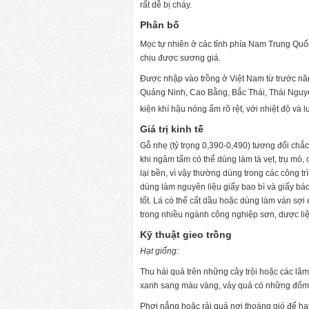
rất dễ bị cháy.
Phân bố
Mọc tự nhiên ở các tỉnh phía Nam Trung Quốc
chịu được sương giá.
Được nhập vào trồng ở Việt Nam từ trước năm
Quảng Ninh, Cao Bằng, Bắc Thái, Thái Nguyê
kiện khí hậu nóng ẩm rõ rệt, với nhiệt độ và
Giá trị kinh tế
Gỗ nhẹ (tỷ trọng 0,390-0,490) tương đối chắc
khi ngâm tẩm có thể dùng làm tà vẹt, trụ mỏ
lại bền, vì vậy thường dùng trong các công tr
dùng làm nguyên liệu giấy bao bì và giấy bá
tốt. Lá có thể cất dầu hoặc dùng làm ván sợ
trong nhiều ngành công nghiệp sơn, dược liệ
Kỹ thuật gieo trồng
Hạt giống:
Thu hái quả trên những cây trội hoặc các lâm
xanh sang màu vàng, vảy quả có những đốm n
Phơi nắng hoặc rải quả nơi thoáng gió để hạt 