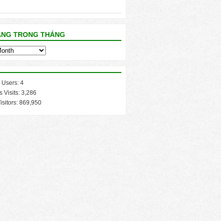
ĂNG TRONG THÁNG
 Users:
4
s Visits:
3,286
isitors:
869,950