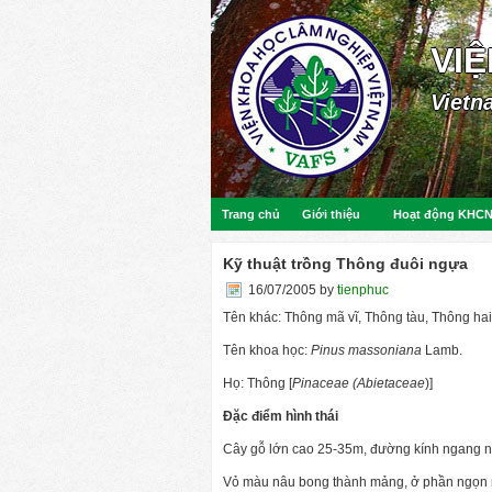
VI
Vietn
Trang chủ
Giới thiệu
Hoạt động KHC
Kỹ thuật trồng Thông đuôi ngựa
16/07/2005
by
tienphuc
Tên khác: Thông mã vĩ, Thông tàu, Thông hai 
Tên khoa học:
Pinus massoniana
Lamb.
Họ: Thông [
Pinaceae (Abietaceae
)]
Đặc điểm hình thái
Cây gỗ lớn cao 25-35m, đường kính ngang n
Vỏ màu nâu bong thành mảng, ở phần ngọn 