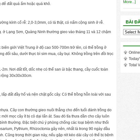
More...]
 để đất quá ẩm hoặc quá khô.
BÀI Đ
ường kính cổ rễ: 2,0-3,0mm, có lá thật, có nấm cộng sinh ở rễ.
Bài
ng. ở Lạng Sơn, Quảng Ninh thường gieo vào tháng 11 và 12 chậm
đăng
trong
c biên giới Việt Trung ở độ cao 500-700m trở lên, có thể trồng ở
tháng
Online
ng đối sâu, dưới thực bì sim mua, cây bụi. Không trồng trên đồi trọc
Today'
Total V
-2m. Nơi đất tốt, dốc nhẹ có thể san ủi bậc thang, cầy cuốc toàn
ố rộng 30x30x30cm.
 lấp đất đầy hố và nện chặt gốc cây. Có thể trồng hỗn loài với sau
nhựa. Cây con thường gieo nuôi thẳng cho đến tuổi đánh trồng do
 mới mọc cây ít bị cỏ dại lấn át. Sau đó tỉa thưa dần cho cây luôn
 bình thường. Đặc biệt chú ý phòng chống các loại bệnh như thối
Fusarium, Pythium, Rhizoctonia gây nên, nhất là trong 90 ngày đầu
h. Cũng trong thời gian này, nếu gặp rét kéo dài cây có thể bị bệnh