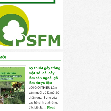
MỚI
Kỹ thuật gây trồng
một số loài cây
lâm sản ngoài gỗ
làm dược liệu
LỜI GIỚI THIỆU Lâm
sản ngoài gỗ là một bộ
phận quan trọng của
các hệ sinh thái rừng,
đặc biệt là …
[Read