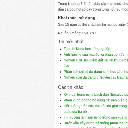
Trong khoảng 3-5 năm đầu cây mới mọc, chưa 
dần tỉa bớt một số cây trong từng hố nếu mọc
Khai thác, sử dụng
Sau 15 năm có thể chặt làm trụ mỏ, bột giấy
Nguồn:
Phòng KHKHTH
Tin mới nhất
Tạp chí Khoa học Lâm nghiệp
Ảnh hưởng của mật độ và phân bón đến nă
Nghiên cứu đặc điểm đất đai tại khu vực 
Cai
Phân tích chỉ số đa dạng sinh học của th
Nghiên cứu đa dạng di truyền cây Dầu rá
Các tin khác
Kỹ thuật trồng rừng bạch đàn (Eucalyptus
Phân vùng phòng hộ vùng cát ven biển b
Kết quả nghiên cứu vai trò của giới tron
quốc gia ba bể
Thị trường lâm sản rừng trồng sản xuất ở 
Bước đầu xây dựng hệ thống phân loại hiệ