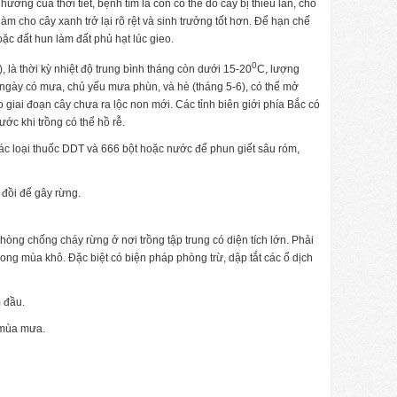
ưởng của thời tiết, bệnh tím lá còn có thể do cây bị thiếu lân, cho
làm cho cây xanh trở lại rõ rệt và sinh trưởng tốt hơn. Để hạn chế
ặc đất hun làm đất phủ hạt lúc gieo.
0
), là thời kỳ nhiệt độ trung bình tháng còn dưới 15-20
C, lượng
gày có mưa, chủ yếu mưa phùn, và hè (tháng 5-6), có thể mở
o giai đoạn cây chưa ra lộc non mới. Các tỉnh biên giới phía Bắc có
rước khi trồng có thể hồ rễ.
các loại thuốc DDT và 666 bột hoặc nước để phun giết sâu róm,
 đồi để gây rừng.
òng chống cháy rừng ở nơi trồng tập trung có diện tích lớn. Phải
ong mùa khô. Đặc biệt có biện pháp phòng trừ, dập tắt các ổ dịch
 đầu.
 mùa mưa.