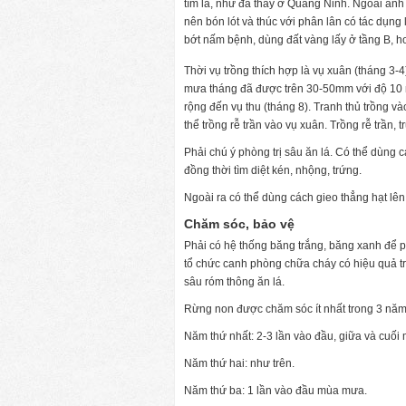
tím lá, như đã thấy ở Quảng Ninh. Ngoài ảnh h
nên bón lót và thúc với phân lân có tác dụng 
bớt nấm bệnh, dùng đất vàng lấy ở tầng B, ho
Thời vụ trồng thích hợp là vụ xuân (tháng 3-4
mưa tháng đã được trên 30-50mm với độ 10 n
rộng đến vụ thu (tháng 8). Tranh thủ trồng và
thể trồng rễ trần vào vụ xuân. Trồng rễ trần, t
Phải chú ý phòng trị sâu ăn lá. Có thể dùng 
đồng thời tìm diệt kén, nhộng, trứng.
Ngoài ra có thể dùng cách gieo thẳng hạt lên
Chăm sóc, bảo vệ
Phải có hệ thống băng trắng, băng xanh để ph
tổ chức canh phòng chữa cháy có hiệu quả tr
sâu róm thông ăn lá.
Rừng non được chăm sóc ít nhất trong 3 năm
Năm thứ nhất: 2-3 lần vào đầu, giữa và cuối
Năm thứ hai: như trên.
Năm thứ ba: 1 lần vào đầu mùa mưa.