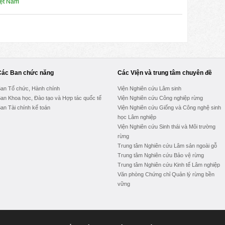
iệt Nam
Các Ban chức năng
Các Viện và trung tâm chuyên đề
an Tổ chức, Hành chính
Viện Nghiên cứu Lâm sinh
an Khoa học, Đào tạo và Hợp tác quốc tế
Viện Nghiên cứu Công nghiệp rừng
an Tài chính kế toán
Viện Nghiên cứu Giống và Công nghệ sinh
học Lâm nghiệp
Viện Nghiên cứu Sinh thái và Môi trường
rừng
Trung tâm Nghiên cứu Lâm sản ngoài gỗ
Trung tâm Nghiên cứu Bảo vệ rừng
Trung tâm Nghiên cứu Kinh tế Lâm nghiệp
Văn phòng Chứng chỉ Quản lý rừng bền
vững