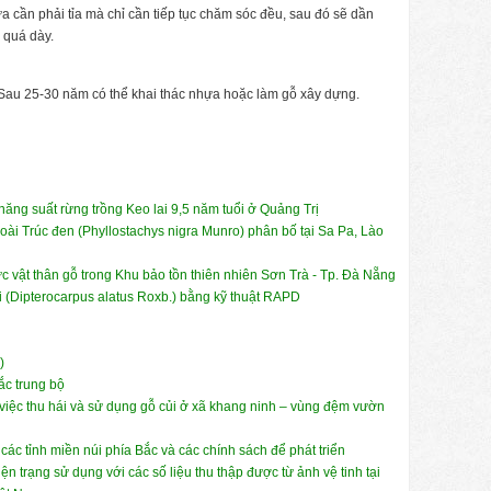
cần phải tỉa mà chỉ cần tiếp tục chăm sóc đều, sau đó sẽ dần
 quá dày.
. Sau 25-30 năm có thể khai thác nhựa hoặc làm gỗ xây dựng.
ng suất rừng trồng Keo lai 9,5 năm tuổi ở Quảng Trị
loài Trúc đen (Phyllostachys nigra Munro) phân bố tại Sa Pa, Lào
ực vật thân gỗ trong Khu bảo tồn thiên nhiên Sơn Trà - Tp. Đà Nẵng
i (Dipterocarpus alatus Roxb.) bằng kỹ thuật RAPD
)
ắc trung bộ
g việc thu hái và sử dụng gỗ củi ở xã khang ninh – vùng đệm vườn
các tỉnh miền núi phía Bắc và các chính sách để phát triển
n trạng sử dụng với các số liệu thu thập được từ ảnh vệ tinh tại