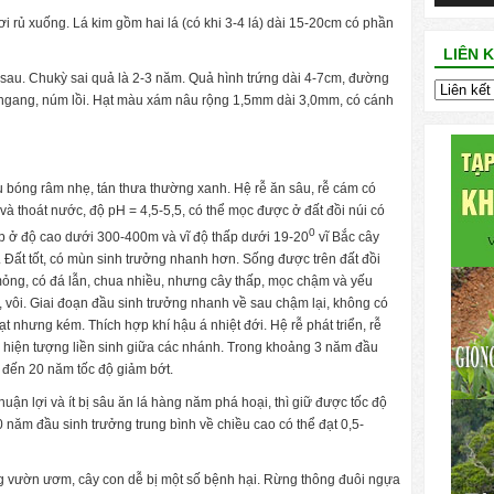
i rủ xuống. Lá kim gồm hai lá (có khi 3-4 lá) dài 15-20cm có phần
LIÊN 
sau. Chukỳ sai quả là 2-3 năm. Quả hình trứng dài 4-7cm, đường
ờ ngang, núm lồi. Hạt màu xám nâu rộng 1,5mm dài 3,0mm, có cánh
ịu bóng râm nhẹ, tán thưa thường xanh. Hệ rễ ăn sâu, rễ cám có
 và thoát nước, độ pH = 4,5-5,5, có thể mọc được ở đất đồi núi có
0
lớp ở độ cao dưới 300-400m và vĩ độ thấp dưới 19-20
vĩ Bắc cây
 Đất tốt, có mùn sinh trưởng nhanh hơn. Sống được trên đất đồi
 mỏng, có đá lẫn, chua nhiều, nhưng cây thấp, mọc chậm và yếu
, vôi. Giai đoạn đầu sinh trưởng nhanh về sau chậm lại, không có
ạt nhưng kém. Thích hợp khí hậu á nhiệt đới. Hệ rễ phát triển, rễ
ó hiện tượng liền sinh giữa các nhánh. Trong khoảng 3 năm đầu
đến 20 năm tốc độ giảm bớt.
huận lợi và ít bị sâu ăn lá hàng năm phá hoại, thì giữ được tốc độ
 năm đầu sinh trưởng trung bình về chiều cao có thể đạt 0,5-
ng vườn ươm, cây con dễ bị một số bệnh hại. Rừng thông đuôi ngựa