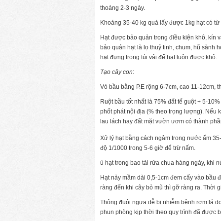
thoáng 2-3 ngày.
Khoảng 35-40 kg quả lấy được 1kg hạt có từ
Hạt được bảo quản trong điều kiện khô, kín và
bảo quản hạt là lọ thuỷ tinh, chum, hũ sành h
hạt đựng trong túi vải để hạt luôn được khô.
Tạo cây con
:
Vỏ bầu bằng P.E rộng 6-7cm, cao 11-12cm, t
Ruột bầu tốt nhất là 75% đất tế guột + 5-1
phốt phát nội địa (% theo trọng lượng). Nếu k
lau lách hay đất mặt vườn ươm có thành phần 
Xử lý hạt bằng cách ngâm trong nước ấm 35
độ 1/1000 trong 5-6 giờ để trừ nấm.
ủ hạt trong bao tải rửa chua hàng ngày, khi 
Hạt nảy mầm dài 0,5-1cm đem cấy vào bầu đã 
ràng đến khi cây bỏ mũ thì gỡ ràng ra. Thời g
Thông đuôi ngựa dễ bị nhiễm bệnh rơm lá do
phun phòng kịp thời theo quy trình đã được 