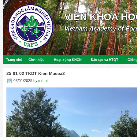
VIỆN KHOA HỌ
Vietnam Academy of For
Trang chủ
Giới thiệu
Hoạt động KHCN
Đào tạo và HTQT
Giống
25-01-02 TKDT Kien Macca2
03/01/2025
by
mrhoi