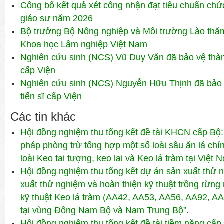
Công bố kết quả xét công nhận đạt tiêu chuẩn ch
giáo sư năm 2026
Bộ trưởng Bộ Nông nghiệp và Môi trường Lào thăm 
Khoa học Lâm nghiệp Việt Nam
Nghiên cứu sinh (NCS) Vũ Duy Văn đã bảo vệ thành
cấp Viện
Nghiên cứu sinh (NCS) Nguyễn Hữu Thịnh đã bảo 
tiến sĩ cấp Viện
Các tin khác
Hội đồng nghiệm thu tổng kết đề tài KHCN cấp Bộ:
pháp phòng trừ tổng hợp một số loài sâu ăn lá chí
loài Keo tai tượng, keo lai và Keo lá tràm tại Việt 
Hội đồng nghiệm thu tổng kết dự án sản xuất thử 
xuất thử nghiệm và hoàn thiện kỹ thuật trồng rừng 
kỹ thuật Keo lá tràm (AA42, AA53, AA56, AA92, AA
tại vùng Đông Nam Bộ và Nam Trung Bộ”.
Hội đồng nghiệm thu tổng kết đề tài tiềm năng cấ