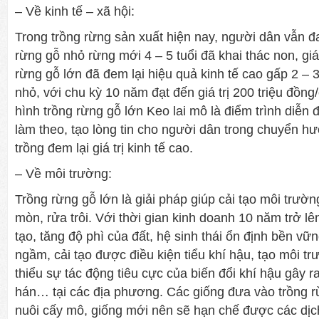
– Về kinh tế – xã hội:
Trong trồng rừng sản xuất hiện nay, người dân vẫn đ
rừng gỗ nhỏ rừng mới 4 – 5 tuổi đã khai thác non, giá 
rừng gỗ lớn đã đem lại hiệu quả kinh tế cao gấp 2 – 3
nhỏ, với chu kỳ 10 năm đạt đến giá trị 200 triệu đồn
hình trồng rừng gỗ lớn Keo lai mô là điểm trình diễn
làm theo, tạo lòng tin cho người dân trong chuyển h
trồng đem lại giá trị kinh tế cao.
– Về môi trường:
Trồng rừng gỗ lớn là giải pháp giúp cải tạo môi trường
mòn, rửa trôi. Với thời gian kinh doanh 10 năm trở lê
tạo, tăng độ phì của đất, hệ sinh thái ổn định bền v
ngầm, cải tạo được điều kiện tiểu khí hậu, tạo môi tr
thiểu sự tác động tiêu cực của biến đổi khí hậu gây ra: 
hán… tại các địa phương. Các giống đưa vào trồng r
nuôi cấy mô, giống mới nên sẽ hạn chế được các dịc