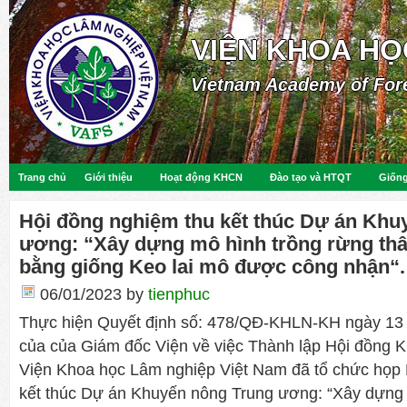
VIỆN KHOA HỌ
Vietnam Academy of For
Trang chủ
Giới thiệu
Hoạt động KHCN
Đào tạo và HTQT
Giống
Hội đồng nghiệm thu kết thúc Dự án Khu
ương: “Xây dựng mô hình trồng rừng th
bằng giống Keo lai mô được công nhận“.
06/01/2023
by
tienphuc
Thực hiện Quyết định số: 478/QĐ-KHLN-KH ngày 13
của của Giám đốc Viện về việc Thành lập Hội đồng 
Viện Khoa học Lâm nghiệp Việt Nam đã tổ chức họp 
kết thúc Dự án Khuyến nông Trung ương: “Xây dựng 