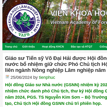
VIỆN KHOA HỌ
Vietnam Academy of For
Trang chủ
Giới thiệu
Hoạt động KHCN
Đào tạo và HTQT
Giống
Giáo sư Tiến sỹ Võ Đại Hải được Hội đồ
nước bổ nhiệm giữ chức Phó Chủ tịch H
liên ngành Nông nghiệp Lâm nghiệp năm
25/06/2024
by
tienphuc
Hội đồng Giáo sư Nhà nước (GSNN) nhiệm kỳ 202
nhiệm chức danh phó Chủ tịch, thư ký Hội đồng G
năm 2024
, PGS. TS Nguyễn Kim Sơn – Bộ Trưởng
tạo, Chủ tịch Hội đồng GSNN chủ trì phiên họp.