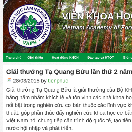
VIỆN KHOA HỌ
Vietnam Academy of For
Trang chủ
Giới thiệu
Hoạt động KHCN
Đào tạo và HTQT
Giống
Giải thưởng Tạ Quang Bửu lần thứ 2 năm
28/03/2015
by
tienphuc
Giải thưởng Tạ Quang Bửu là giải thưởng của Bộ K
hằng năm nhằm khích lệ và tôn vinh các nhà khoa h
nổi bật trong nghiên cứu cơ bản thuộc các lĩnh vực k
thuật, góp phần thúc đẩy nghiên cứu khoa học cơ bả
Việt Nam nói chung tiếp cận trình độ quốc tế, tạo ti
nước hội nhập và phát triển.