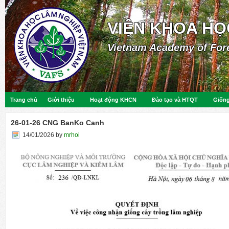
VIỆN KHOA HỌ
Vietnam Academy of For
Trang chủ
Giới thiệu
Hoạt động KHCN
Đào tạo và HTQT
Giống
26-01-26 CNG BanKo Canh
14/01/2026
by
mrhoi