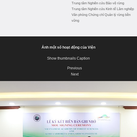
Trung tâm Nghiên cứu Bảo vệ rừng
Trung tâm Nghiên cứu Kinh tế Lâm nghiệp
Văn phòng Chứng chỉ Quản lý rừng bền
vững
Ảnh một số hoạt động của Viện
Show thumbnails
Caption
Previous
Next
Previous
Next