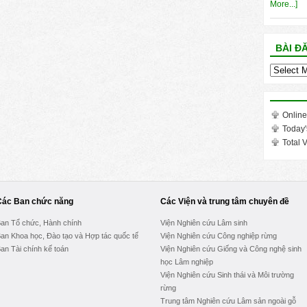
More...]
BÀI Đ
Bài
đăng
trong
tháng
Online
Today'
Total V
Các Ban chức năng
Các Viện và trung tâm chuyên đề
an Tổ chức, Hành chính
Viện Nghiên cứu Lâm sinh
an Khoa học, Đào tạo và Hợp tác quốc tế
Viện Nghiên cứu Công nghiệp rừng
an Tài chính kế toán
Viện Nghiên cứu Giống và Công nghệ sinh
học Lâm nghiệp
Viện Nghiên cứu Sinh thái và Môi trường
rừng
Trung tâm Nghiên cứu Lâm sản ngoài gỗ