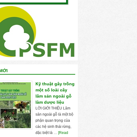
MỚI
Kỹ thuật gây trồng
một số loài cây
lâm sản ngoài gỗ
làm dược liệu
LỜI GIỚI THIỆU Lâm
sản ngoài gỗ là một bộ
phận quan trọng của
các hệ sinh thái rừng,
đặc biệt là …
[Read