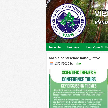
VI
Vietn
Trang chủ
Giới thiệu
Hoạt động KHC
acacia conference hanoi_info2
13/04/2026
by
mrhoi