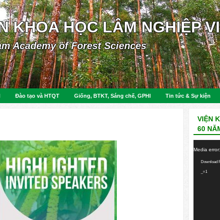
ỆN KHOA HỌC LÂM NGHIỆP V
am Academy of Forest Sciences
N
Đào tạo và HTQT
Giống, BTKT, Sáng chế, GPHI
Tin tức & Sự kiện
VIỆN 
60 NĂ
Video
Media error
Player
Download F
_=1