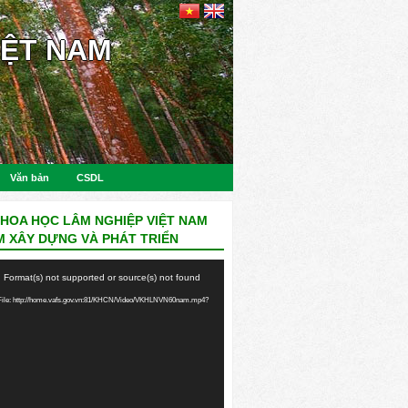
IỆT NAM
Văn bản
CSDL
KHOA HỌC LÂM NGHIỆP VIỆT NAM
M XÂY DỰNG VÀ PHÁT TRIỂN
: Format(s) not supported or source(s) not found
ile: http://home.vafs.gov.vn:81/KHCN/Video/VKHLNVN60nam.mp4?