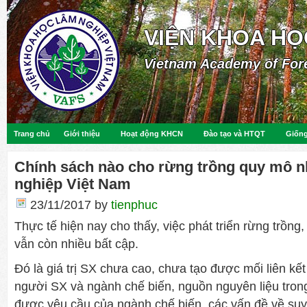
VIỆN KHOA HỌ
Vietnam Academy of For
Trang chủ
Giới thiệu
Hoạt động KHCN
Đào tạo và HTQT
Giống
Chính sách nào cho rừng trồng quy mô 
nghiệp Việt Nam
23/11/2017
by
tienphuc
Thực tế hiện nay cho thấy, việc phát triển rừng trồng
vẫn còn nhiều bất cập.
Đó là giá trị SX chưa cao, chưa tạo được mối liên kế
người SX và ngành chế biến, nguồn nguyên liệu tro
được yêu cầu của ngành chế biến, các vấn đề về suy