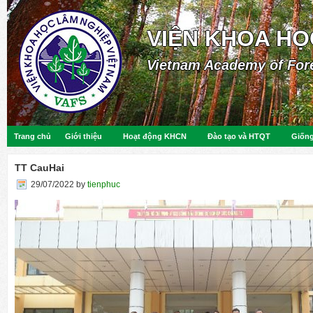
VIỆN KHOA HỌ
Vietnam Academy of For
Trang chủ
Giới thiệu
Hoạt động KHCN
Đào tạo và HTQT
Giống
TT CauHai
29/07/2022
by
tienphuc