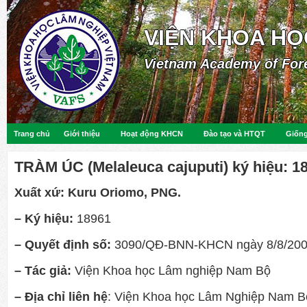
VIỆN KHOA HỌ
Vietnam Academy of For
Trang chủ
Giới thiệu
Hoạt động KHCN
Đào tạo và HTQT
Giống
TRÀM ÚC (Melaleuca cajuputi) ký hiệu: 1
Xuất xứ: Kuru Oriomo, PNG.
– Ký hiệu:
18961
– Quyết định số
:
3090/QĐ-BNN-KHCN ngày 8/8/20
– Tác giả:
Viện Khoa học Lâm nghiệp Nam Bộ
– Địa chỉ liên hệ
: Viện Khoa học Lâm Nghiệp Nam B