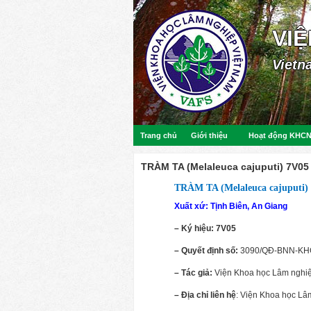
VI
Vietn
Trang chủ
Giới thiệu
Hoạt động KHC
TRÀM TA (Melaleuca cajuputi) 7V05
TRÀM TA (
Melaleuca
cajuputi
)
Xuất xứ: Tịnh Biên,
An Giang
– Ký hiệu:
7V05
– Quyết định số
:
3090/QĐ-BNN-KHC
– Tác giả:
Viện Khoa học Lâm nghi
– Địa chỉ liên hệ
: Viện Khoa học L