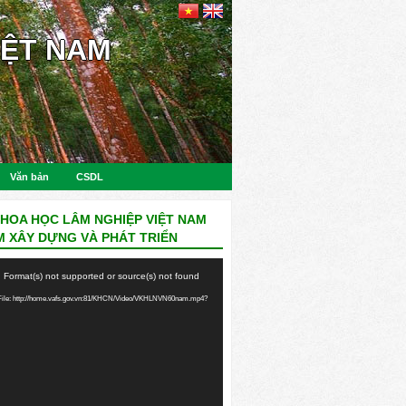
IỆT NAM
Văn bản
CSDL
KHOA HỌC LÂM NGHIỆP VIỆT NAM
M XÂY DỰNG VÀ PHÁT TRIỂN
: Format(s) not supported or source(s) not found
ile: http://home.vafs.gov.vn:81/KHCN/Video/VKHLNVN60nam.mp4?