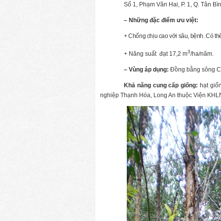
Số 1, Phạm Văn Hai, P. 1, Q. Tân Bì
– Những đặc điểm ưu việt:
+ Chống chịu cao với sâu, bệnh. Có thể 
3
+ Năng suất
đạt 17,2 m
/ha/năm.
– Vùng áp dụng:
Đồng bằng sông C
Khả năng cung cấp giống:
hạt giố
nghiệp Thạnh Hóa, Long An thuộc Viện KH