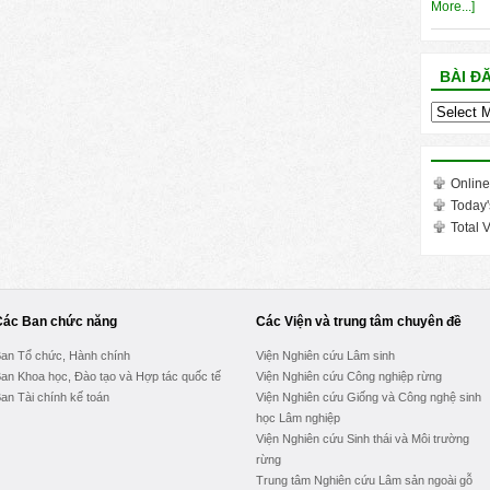
More...]
BÀI Đ
Bài
đăng
trong
tháng
Online
Today'
Total V
Các Ban chức năng
Các Viện và trung tâm chuyên đề
an Tổ chức, Hành chính
Viện Nghiên cứu Lâm sinh
an Khoa học, Đào tạo và Hợp tác quốc tế
Viện Nghiên cứu Công nghiệp rừng
an Tài chính kế toán
Viện Nghiên cứu Giống và Công nghệ sinh
học Lâm nghiệp
Viện Nghiên cứu Sinh thái và Môi trường
rừng
Trung tâm Nghiên cứu Lâm sản ngoài gỗ