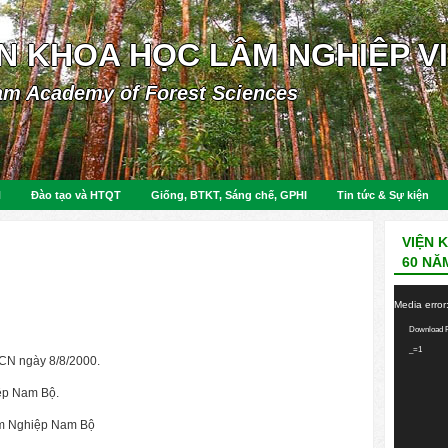
ỆN KHOA HỌC LÂM NGHIỆP V
am Academy of Forest Sciences
N
Đào tạo và HTQT
Giống, BTKT, Sáng chế, GPHI
Tin tức & Sự kiện
VIỆN 
60 NĂ
Video
Media error
Player
Download F
_=1
N ngày 8/8/2000.
ệp Nam Bộ.
âm Nghiệp Nam Bộ