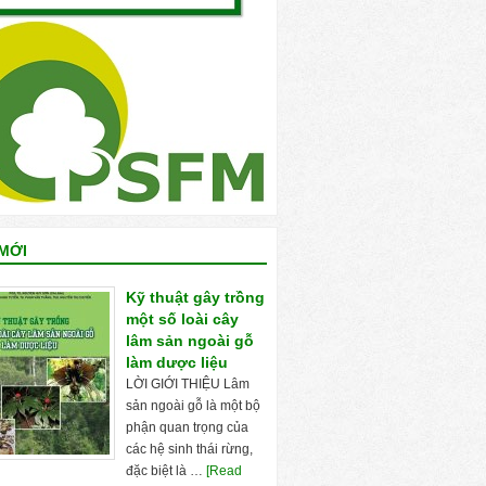
MỚI
Kỹ thuật gây trồng
một số loài cây
lâm sản ngoài gỗ
làm dược liệu
LỜI GIỚI THIỆU Lâm
sản ngoài gỗ là một bộ
phận quan trọng của
các hệ sinh thái rừng,
đặc biệt là …
[Read