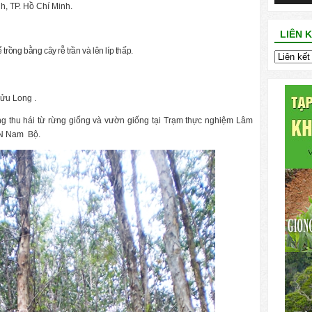
nh, TP. Hồ Chí Minh.
LIÊN 
trồng bằng cây rễ trần và lên líp thấp.
ửu Long .
ng thu hái từ rừng giống và vườn giống tại Trạm thực nghiệm Lâm
LN Nam
Bộ.