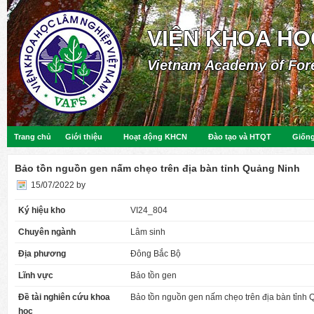
VIỆN KHOA HỌ
Vietnam Academy of For
Trang chủ
Giới thiệu
Hoạt động KHCN
Đào tạo và HTQT
Giống
Bảo tồn nguồn gen nấm chẹo trên địa bàn tỉnh Quảng Ninh
15/07/2022
by
Ký hiệu kho
VI24_804
Chuyên ngành
Lâm sinh
Địa phương
Đông Bắc Bộ
Lĩnh vực
Bảo tồn gen
Đề tài nghiên cứu khoa
Bảo tồn nguồn gen nấm chẹo trên địa bàn tỉnh
học