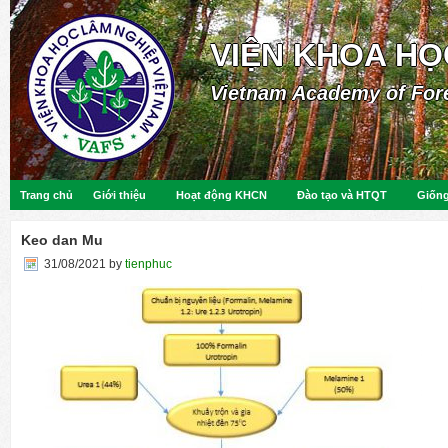
VIỆN KHOA HỌ
Vietnam Academy of For
Trang chủ
Giới thiệu
Hoạt động KHCN
Đào tạo và HTQT
Giống
Keo dan Mu
31/08/2021
by
tienphuc