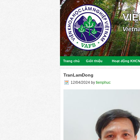
VI
Vietn
Trang chủ
Giới thiệu
Hoạt động KHC
TranLamDong
12/04/2024
by
tienphuc