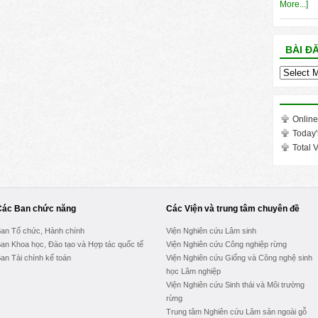
More...]
BÀI Đ
Bài
đăng
trong
tháng
Online
Today'
Total V
Các Ban chức năng
Các Viện và trung tâm chuyên đề
an Tổ chức, Hành chính
Viện Nghiên cứu Lâm sinh
an Khoa học, Đào tạo và Hợp tác quốc tế
Viện Nghiên cứu Công nghiệp rừng
an Tài chính kế toán
Viện Nghiên cứu Giống và Công nghệ sinh
học Lâm nghiệp
Viện Nghiên cứu Sinh thái và Môi trường
rừng
Trung tâm Nghiên cứu Lâm sản ngoài gỗ