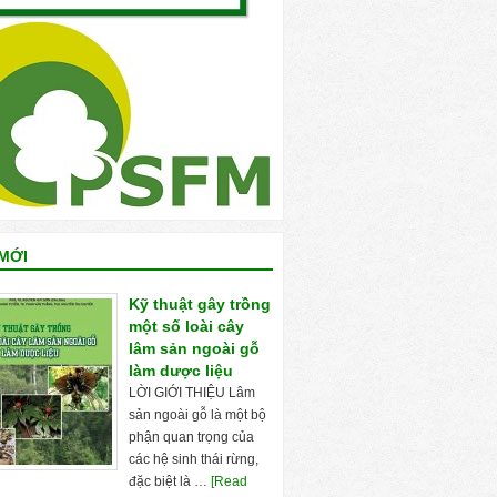
MỚI
Kỹ thuật gây trồng
một số loài cây
lâm sản ngoài gỗ
làm dược liệu
LỜI GIỚI THIỆU Lâm
sản ngoài gỗ là một bộ
phận quan trọng của
các hệ sinh thái rừng,
đặc biệt là …
[Read