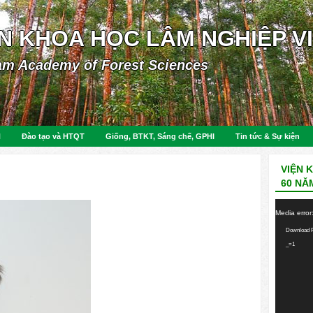
ỆN KHOA HỌC LÂM NGHIỆP V
am Academy of Forest Sciences
N
Đào tạo và HTQT
Giống, BTKT, Sáng chế, GPHI
Tin tức & Sự kiện
VIỆN 
60 NĂ
Video
Media error
Player
Download F
_=1