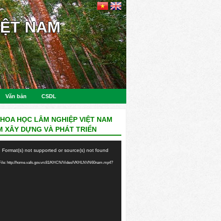
IỆT NAM
Văn bản
CSDL
KHOA HỌC LÂM NGHIỆP VIỆT NAM
M XÂY DỰNG VÀ PHÁT TRIỂN
: Format(s) not supported or source(s) not found
ile: http://home.vafs.gov.vn:81/KHCN/Video/VKHLNVN60nam.mp4?