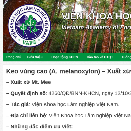
VIỆN KHOA HỌ
Vietnam Academy of For
Trang chủ
Giới thiệu
Hoạt động KHCN
Đào tạo và HTQT
Giống
Keo vùng cao (A. melanoxylon) – Xuất xứ
– Xuất xứ Mt. Mee
– Quyết định số
: 4260/QĐ/BNN-KHCN, ngày 12/10/
– Tác giả
: Viện Khoa học Lâm nghiệp Việt Nam.
–
Địa chỉ liên hệ
: Viện Khoa học Lâm nghiệp Việt N
– Những đặc điểm ưu việt: