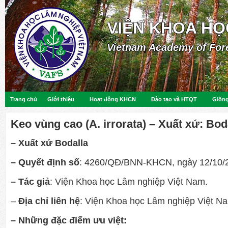
VIỆN KHOA HỌ
Vietnam Academy of For
Trang chủ
Giới thiệu
Hoạt động KHCN
Đào tạo và HTQT
Giống
Keo vùng cao (A. irrorata) – Xuất xứ: Bod
– Xuất xứ Bodalla
– Quyết định số
: 4260/QĐ/BNN-KHCN, ngày 12/10/
– Tác giả
: Viện Khoa học Lâm nghiệp Việt Nam.
–
Địa chỉ liên hệ
: Viện Khoa học Lâm nghiệp Việt N
– Những đặc điểm ưu việt: