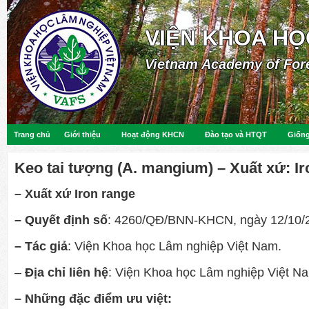
VIỆN KHOA HỌ
Vietnam Academy of For
Trang chủ
Giới thiệu
Hoạt động KHCN
Đào tạo và HTQT
Giống
Keo tai tượng (A. mangium) – Xuất xứ: Ir
– Xuất xứ Iron range
– Quyết định số
: 4260/QĐ/BNN-KHCN, ngày 12/10/
– Tác giả
: Viện Khoa học Lâm nghiệp Việt Nam.
–
Địa chỉ liên hệ
: Viện Khoa học Lâm nghiệp Việt N
– Những đặc điểm ưu việt: