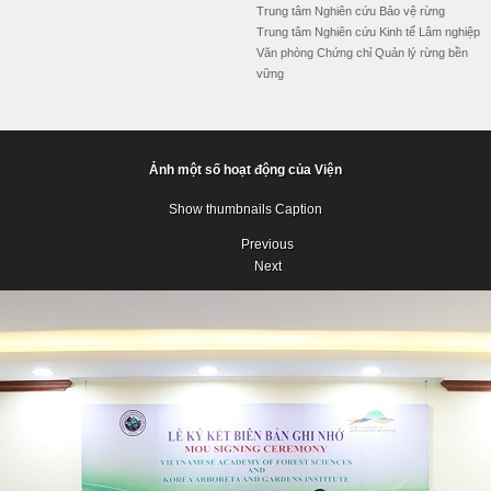
Trung tâm Nghiên cứu Bảo vệ rừng
Trung tâm Nghiên cứu Kinh tế Lâm nghiệp
Văn phòng Chứng chỉ Quản lý rừng bền
vững
Ảnh một số hoạt động của Viện
Show thumbnails
Caption
Previous
Next
Previous
Next