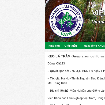
VI
Vietn
Trang chủ
Giới thiệu
Hoạt động KHC
KEO LÁ TRÀM (Acacia auriculiformi
Dòng: Clt133
– Quyết định số:
2763/QĐ-BNN-LN ngày 1 t
– Tác giả:
Hà Huy Thịnh,
Nguyễn Đức Kiên, 
Mai Trung Kiên.
– Địa chỉ liên hệ:
Viện Nghiên cứu Giống và
Viện Khoa học Lâm Nghiệp Việt Nam, Đông 