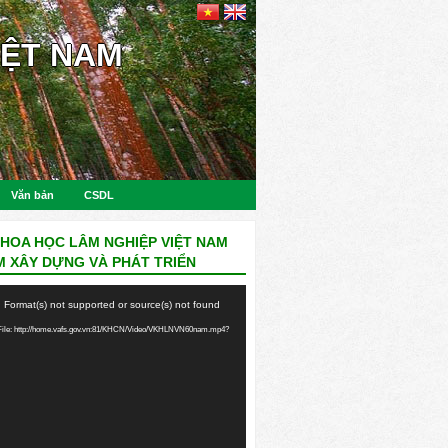
IỆT NAM
Văn bản
CSDL
KHOA HỌC LÂM NGHIỆP VIỆT NAM
M XÂY DỰNG VÀ PHÁT TRIỂN
: Format(s) not supported or source(s) not found
ile: http://home.vafs.gov.vn:81/KHCN/Video/VKHLNVN60nam.mp4?