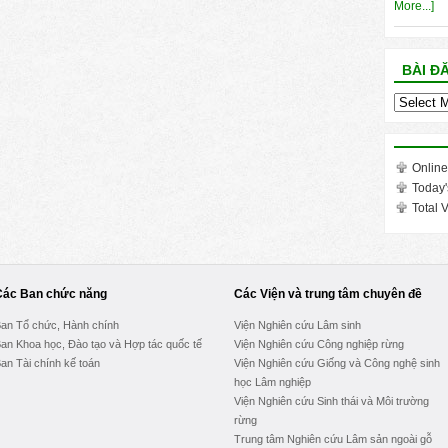
More...]
BÀI Đ
Bài
đăng
trong
tháng
Online
Today'
Total V
Các Ban chức năng
Các Viện và trung tâm chuyên đề
an Tổ chức, Hành chính
Viện Nghiên cứu Lâm sinh
an Khoa học, Đào tạo và Hợp tác quốc tế
Viện Nghiên cứu Công nghiệp rừng
an Tài chính kế toán
Viện Nghiên cứu Giống và Công nghệ sinh
học Lâm nghiệp
Viện Nghiên cứu Sinh thái và Môi trường
rừng
Trung tâm Nghiên cứu Lâm sản ngoài gỗ