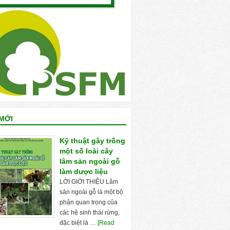
MỚI
Kỹ thuật gây trồng
một số loài cây
lâm sản ngoài gỗ
làm dược liệu
LỜI GIỚI THIỆU Lâm
sản ngoài gỗ là một bộ
phận quan trọng của
các hệ sinh thái rừng,
đặc biệt là …
[Read