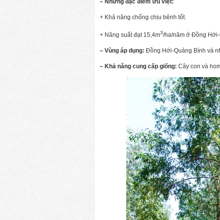
– Những đặc điểm ưu việt:
+ Khả năng chống chịu bệnh tốt.
3
+ Năng suất đạt 15,4m
/ha/năm ở Đồng Hới-
– Vùng áp dụng:
Đồng Hới-Quảng Bình và nhữ
– Khả năng cung cấp giống:
Cây con và ho