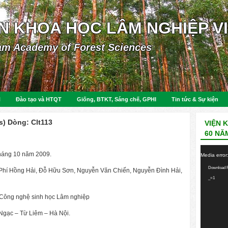
ỆN KHOA HỌC LÂM NGHIỆP V
am Academy of Forest Sciences
N
Đào tạo và HTQT
Giống, BTKT, Sáng chế, GPHI
Tin tức & Sự kiện
s) Dòng: Clt113
VIỆN 
60 NĂ
Video
háng 10 năm 2009.
Media error
Player
Download F
Phí Hồng Hải, Đỗ Hữu Sơn, Nguyễn Văn Chiến, Nguyễn Đình Hải,
_=1
 Công nghệ sinh học Lâm nghiệp
Ngạc – Từ Liêm – Hà Nội.