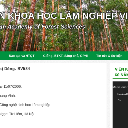
ỆN KHOA HỌC LÂM NGHIỆP V
am Academy of Forest Sciences
N
Đào tạo và HTQT
Giống, BTKT, Sáng chế, GPHI
Tin tức & Sự kiện
s) Dòng: BVlt84
VIỆN 
60 NĂ
Video
y 11/07/2006.
Media error
Player
Download F
uang Vinh.
_=1
 Công nghệ sinh học Lâm nghiệp
gạc, Từ Liêm, Hà Nội.