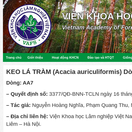
VIỆN KHOA HỌ
Vietnam Academy of For
Trang chủ
Giới thiệu
Hoạt động KHCN
Đào tạo và HTQT
Giống
KEO LÁ TRÀM (Acacia auriculiformis) D
Dòng: AA7
– Quyết định số:
3377/QĐ-BNN-TCLN ngày 16 thán
– Tác giả:
Nguyễn Hoàng Nghĩa, Phạm Quang Thu, 
– Địa chỉ liên hệ:
Viện Khoa học Lâm nghiệp Việt N
Liêm – Hà Nội.