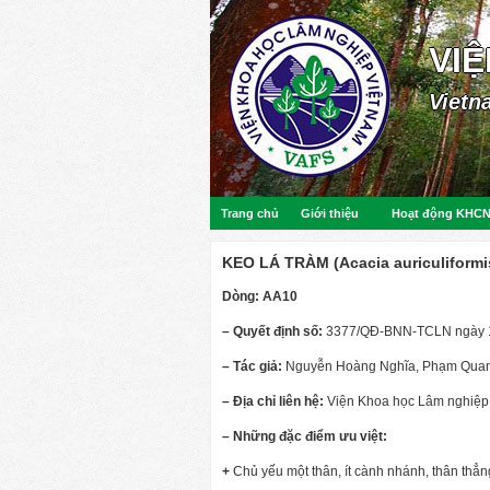
VI
Vietn
Trang chủ
Giới thiệu
Hoạt động KHC
KEO LÁ TRÀM (Acacia auriculiformi
Dòng: AA10
– Quyết định số:
3377/QĐ-BNN-TCLN ngày 1
– Tác giả:
Nguyễn Hoàng Nghĩa, Phạm Qua
– Địa chỉ liên hệ:
Viện Khoa học Lâm nghiệp 
– Những đặc điểm ưu việt:
+
Chủ yếu một thân, ít cành nhánh, thân thẳn