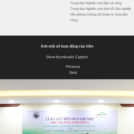
Trung tâm Nghiên cứu Bảo vệ rừng
Trung tâm Nghiên cứu Kinh tế Lâm nghiệp
Văn phòng Chứng chỉ Quản lý rừng bền
vững
Ảnh một số hoạt động của Viện
Show thumbnails
Caption
Previous
Next
Previous
Next