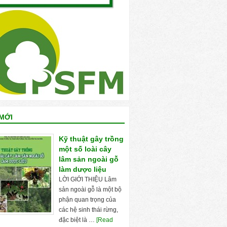
MỚI
Kỹ thuật gây trồng
một số loài cây
lâm sản ngoài gỗ
làm dược liệu
LỜI GIỚI THIỆU Lâm
sản ngoài gỗ là một bộ
phận quan trọng của
các hệ sinh thái rừng,
đặc biệt là …
[Read