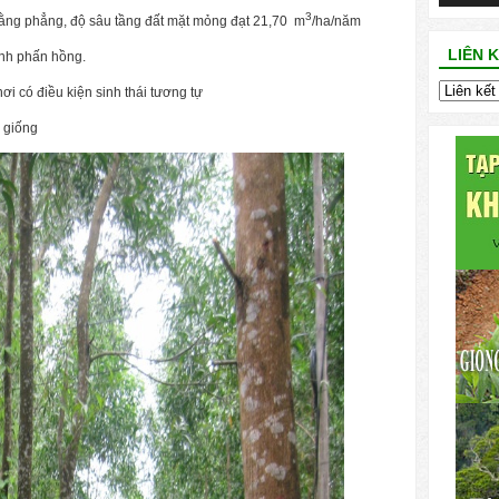
3
ằng phẳng, độ sâu tầng đất mặt mỏng đạt 21,70 m
/ha/năm
LIÊN 
ệnh phấn hồng.
ơi có điều kiện sinh thái tương tự
 giống