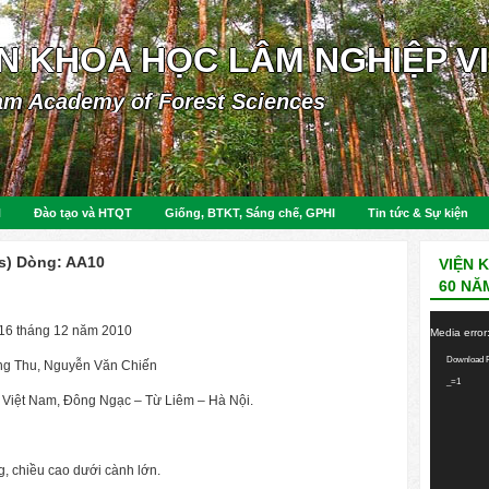
ỆN KHOA HỌC LÂM NGHIỆP V
am Academy of Forest Sciences
N
Đào tạo và HTQT
Giống, BTKT, Sáng chế, GPHI
Tin tức & Sự kiện
s) Dòng: AA10
VIỆN 
60 NĂ
Video
6 tháng 12 năm 2010
Media error
Player
Download F
ng Thu, Nguyễn Văn Chiến
_=1
Việt Nam, Đông Ngạc – Từ Liêm – Hà Nội.
g, chiều cao dưới cành lớn.