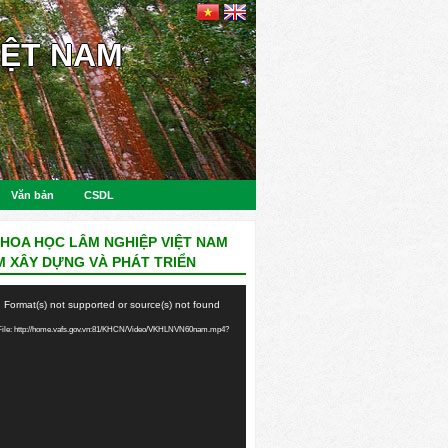
IỆT NAM
Văn bản
CSDL
KHOA HỌC LÂM NGHIỆP VIỆT NAM
M XÂY DỰNG VÀ PHÁT TRIỂN
: Format(s) not supported or source(s) not found
ile: http://home.vafs.gov.vn:81/KHCN/Video/VKHLNVN60nam.mp4?