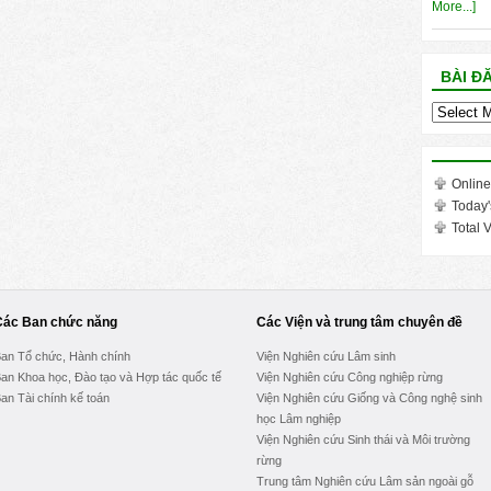
More...]
BÀI Đ
Bài
đăng
trong
tháng
Online
Today'
Total V
Các Ban chức năng
Các Viện và trung tâm chuyên đề
an Tổ chức, Hành chính
Viện Nghiên cứu Lâm sinh
an Khoa học, Đào tạo và Hợp tác quốc tế
Viện Nghiên cứu Công nghiệp rừng
an Tài chính kế toán
Viện Nghiên cứu Giống và Công nghệ sinh
học Lâm nghiệp
Viện Nghiên cứu Sinh thái và Môi trường
rừng
Trung tâm Nghiên cứu Lâm sản ngoài gỗ