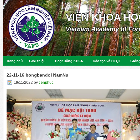
VIỆN KHOA HỌ
Vietnam Academy of For
Trang chủ
Giới thiệu
Hoạt động KHCN
Đào tạo và HTQT
Giống
22-11-16 bongbandoi NamNu
19/11/2022
by
tienphuc