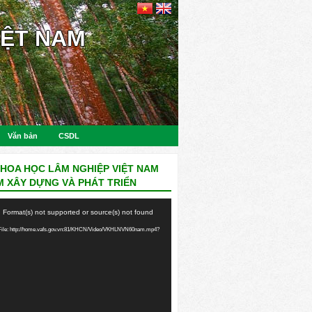
IỆT NAM
Văn bản
CSDL
KHOA HỌC LÂM NGHIỆP VIỆT NAM
M XÂY DỰNG VÀ PHÁT TRIỂN
: Format(s) not supported or source(s) not found
ile: http://home.vafs.gov.vn:81/KHCN/Video/VKHLNVN60nam.mp4?