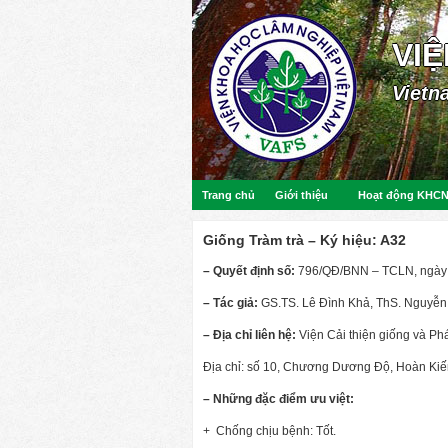
VI
Vietn
Trang chủ
Giới thiệu
Hoạt động KHC
Giống Tràm trà – Ký hiệu: A32
– Quyết định số:
796/QĐ/BNN – TCLN, ngày 
– Tác giả:
GS.TS. Lê Đình Khả, ThS. Nguyễ
– Địa chỉ liên hệ:
Viện Cải thiện giống và Phá
Địa chỉ: số 10, Chương Dương Độ, Hoàn Kiế
– Những đặc điểm ưu việt:
+ Chống chịu bệnh: Tốt.