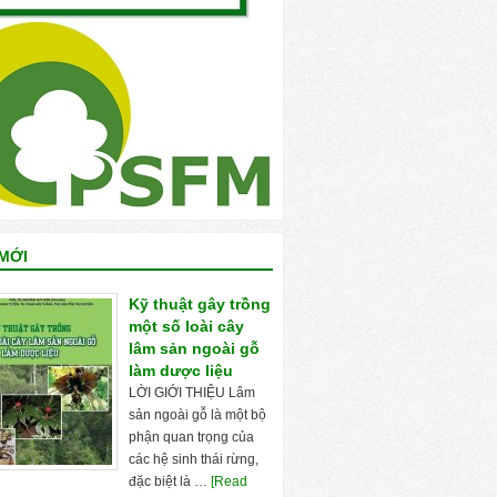
MỚI
Kỹ thuật gây trồng
một số loài cây
lâm sản ngoài gỗ
làm dược liệu
LỜI GIỚI THIỆU Lâm
sản ngoài gỗ là một bộ
phận quan trọng của
các hệ sinh thái rừng,
đặc biệt là …
[Read