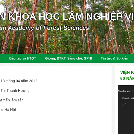
ỆN KHOA HỌC LÂM NGHIỆP V
am Academy of Forest Sciences
N
Đào tạo và HTQT
Giống, BTKT, Sáng chế, GPHI
Tin tức & Sự kiện
VIỆN 
60 NĂ
13 tháng 04 năm 2012
Video
n Thị Thanh Hường
Media error
Player
Download F
t triển lâm sản
_=1
m, Hà Nội