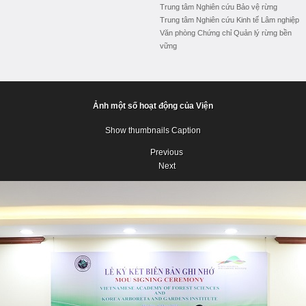
Trung tâm Nghiên cứu Bảo vệ rừng
Trung tâm Nghiên cứu Kinh tế Lâm nghiệp
Văn phòng Chứng chỉ Quản lý rừng bền
vững
Ảnh một số hoạt động của Viện
Show thumbnails
Caption
Previous
Next
Previous
Next