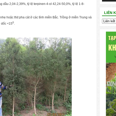
 dầu 2,04-2,39%, tỷ lệ terpinen-4-ol 42,24-50,0%, tỷ lệ 1-8-
LIÊN 
t nhẹ hoặc thịt pha cát ở các tỉnh miền Bắc. Trồng ở miền Trung và
0
ộ dốc <15
.