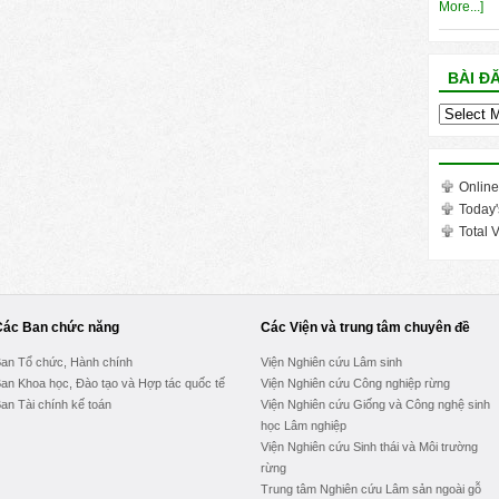
More...]
BÀI Đ
Bài
đăng
trong
tháng
Online
Today'
Total V
Các Ban chức năng
Các Viện và trung tâm chuyên đề
an Tổ chức, Hành chính
Viện Nghiên cứu Lâm sinh
an Khoa học, Đào tạo và Hợp tác quốc tế
Viện Nghiên cứu Công nghiệp rừng
an Tài chính kế toán
Viện Nghiên cứu Giống và Công nghệ sinh
học Lâm nghiệp
Viện Nghiên cứu Sinh thái và Môi trường
rừng
Trung tâm Nghiên cứu Lâm sản ngoài gỗ