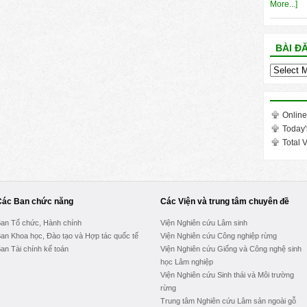
More...]
BÀI Đ
Bài
đăng
trong
tháng
Online
Today'
Total V
Các Ban chức năng
Các Viện và trung tâm chuyên đề
an Tổ chức, Hành chính
Viện Nghiên cứu Lâm sinh
an Khoa học, Đào tạo và Hợp tác quốc tế
Viện Nghiên cứu Công nghiệp rừng
an Tài chính kế toán
Viện Nghiên cứu Giống và Công nghệ sinh
học Lâm nghiệp
Viện Nghiên cứu Sinh thái và Môi trường
rừng
Trung tâm Nghiên cứu Lâm sản ngoài gỗ