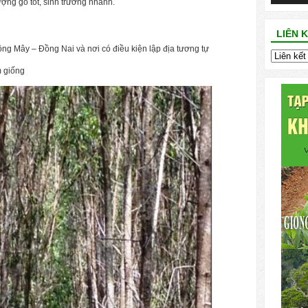
ượng gỗ tốt, sinh trưởng nhanh.
LIÊN 
ng Mây – Đồng Nai và nơi có điều kiện lập địa tương tự
m giống