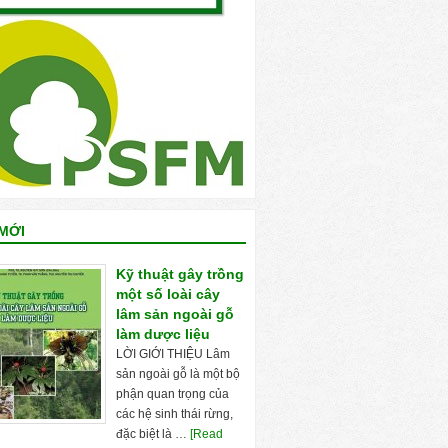
MỚI
Kỹ thuật gây trồng
một số loài cây
lâm sản ngoài gỗ
làm dược liệu
LỜI GIỚI THIỆU Lâm
sản ngoài gỗ là một bộ
phận quan trọng của
các hệ sinh thái rừng,
đặc biệt là …
[Read