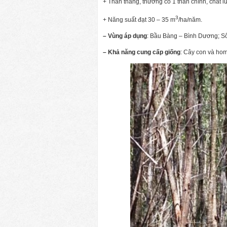
+ Thân thẳng, thường có 1 thân chính, chất l
3
+ Năng suất đạt 30 – 35 m
/ha/năm.
– Vùng áp dụng
: Bầu Bàng – Bình Dương; Sô
– Khả năng cung cấp giống
: Cây con và ho