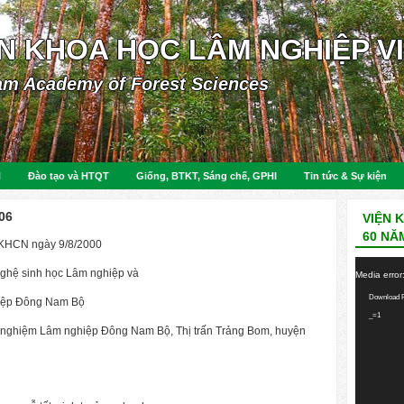
ỆN KHOA HỌC LÂM NGHIỆP V
am Academy of Forest Sciences
N
Đào tạo và HTQT
Giống, BTKT, Sáng chế, GPHI
Tin tức & Sự kiện
06
VIỆN 
60 NĂ
KHCN ngày 9/8/2000
Video
ghệ sinh học Lâm nghiệp và
Media error
Player
Download F
hiệp Đông Nam Bộ
_=1
c nghiệm Lâm nghiệp Đông Nam Bộ, Thị trấn Trảng Bom, huyện