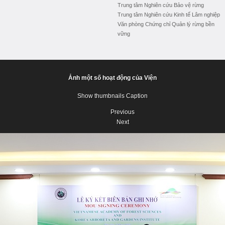
Trung tâm Nghiên cứu Bảo vệ rừng
Trung tâm Nghiên cứu Kinh tế Lâm nghiệp
Văn phòng Chứng chỉ Quản lý rừng bền
vững
Ảnh một số hoạt động của Viện
Show thumbnails
Caption
Previous
Next
Previous
Next