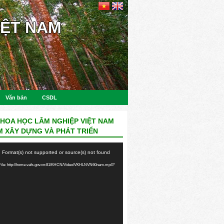
IỆT NAM
Văn bản
CSDL
KHOA HỌC LÂM NGHIỆP VIỆT NAM
M XÂY DỰNG VÀ PHÁT TRIỂN
: Format(s) not supported or source(s) not found
ile: http://home.vafs.gov.vn:81/KHCN/Video/VKHLNVN60nam.mp4?