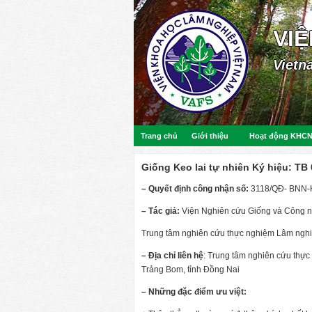
VI
Vietn
Trang chủ
Giới thiệu
Hoạt động KHC
Giống Keo lai tự nhiên Ký hiệu: TB 
– Quyết định công nhận số:
3118/QĐ- BNN-
– Tác giả:
Viện Nghiên cứu Giống và Công n
Trung tâm nghiên cứu thực nghiệm Lâm ng
– Địa chỉ liên hệ
: Trung tâm nghiên cứu thự
Trảng Bom, tỉnh Đồng Nai
– Những đặc điểm ưu việt: