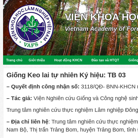
VIỆN KHOA HỌ
Vietnam Academy of For
Trang chủ
Giới thiệu
Hoạt động KHCN
Đào tạo và HTQT
Giống
Giống Keo lai tự nhiên Ký hiệu: TB 03
– Quyết định công nhận số:
3118/QĐ- BNN-KHCN n
– Tác giả:
Viện Nghiên cứu Giống và Công nghệ sin
Trung tâm nghiên cứu thực nghiệm Lâm nghiệp Đôn
– Địa chỉ liên hệ
: Trung tâm nghiên cứu thực nghiệ
Nam Bộ, Thị trấn Trảng Bom, huyện Trảng Bom, tỉnh