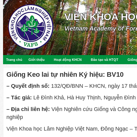
VIỆN KHOA HỌ
Vietnam Academy of For
Trang chủ
Giới thiệu
Hoạt động KHCN
Đào tạo và HTQT
Giống
Giống Keo lai tự nhiên Ký hiệu: BV10
– Quyết định số:
132/QĐ/BNN – KHCN, ngày 17 thá
– Tác giả:
Lê Đình Khả, Hà Huy Thịnh, Nguyễn Đình 
– Địa chỉ liên hệ:
Viện Nghiên cứu Giống và Công n
nghiệp
Viện Khoa học Lâm Nghiệp Việt Nam, Đông Ngạc – T