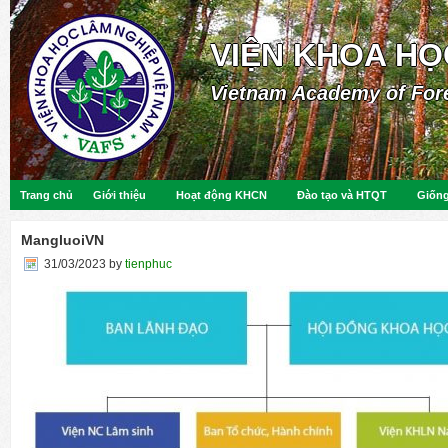
VIỆN KHOA HỌ
Vietnam Academy of For
Trang chủ
Giới thiệu
Hoạt động KHCN
Đào tạo và HTQT
Giống
MangluoiVN
31/03/2023
by
tienphuc