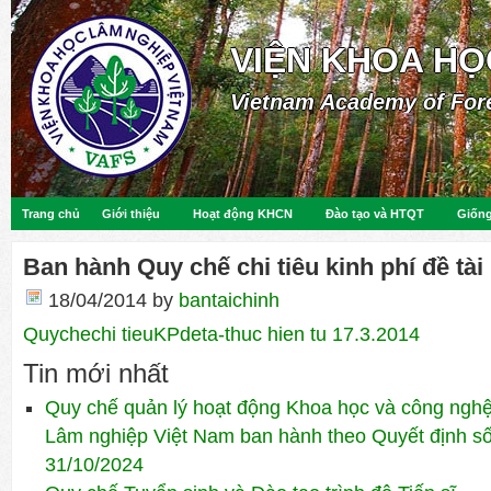
VIỆN KHOA HỌ
Vietnam Academy of For
Trang chủ
Giới thiệu
Hoạt động KHCN
Đào tạo và HTQT
Giống
Ban hành Quy chế chi tiêu kinh phí đề tài
18/04/2014
by
bantaichinh
Quychechi tieuKPdeta-thuc hien tu 17.3.2014
Tin mới nhất
Quy chế quản lý hoạt động Khoa học và công ngh
Lâm nghiệp Việt Nam ban hành theo Quyết định 
31/10/2024