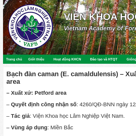
VIỆN KHOA HỌ
Vietnam Academy of For
Trang chủ
Giới thiệu
Hoạt động KHCN
Đào tạo và HTQT
Giống
Bạch đàn caman (E. camaldulensis) – Xuấ
area
– Xuất xứ:
Petford area
–
Quyết định công nhận số
: 4260/QĐ-BNN ngày 12
–
Tác giả
: Viện Khoa học Lâm Nghiệp Việt Nam.
–
Vùng áp dụng
: Miền Bắc