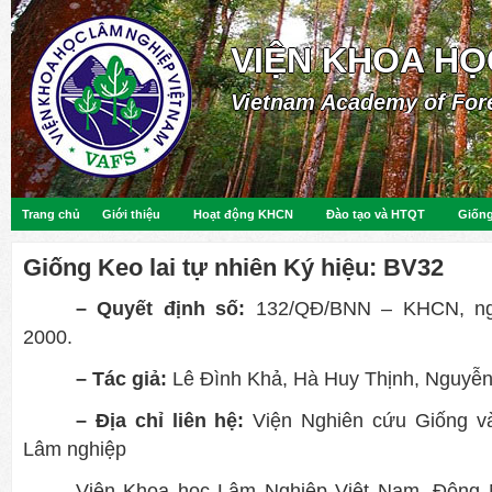
VIỆN KHOA HỌ
Vietnam Academy of For
Trang chủ
Giới thiệu
Hoạt động KHCN
Đào tạo và HTQT
Giống
Giống Keo lai tự nhiên Ký hiệu: BV32
– Quyết định số:
132/QĐ/BNN – KHCN, ng
2000.
– Tác giả:
Lê Đình Khả, Hà Huy Thịnh, Nguyễn
– Địa chỉ liên hệ:
Viện Nghiên cứu Giống v
Lâm nghiệp
Viện Khoa học Lâm Nghiệp Việt Nam, Đông