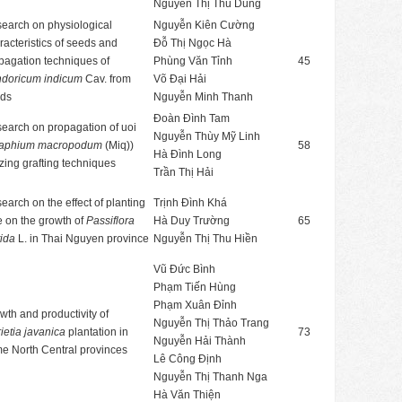
Nguyễn Thị Thu Dung
earch on physiological
Nguyễn Kiên Cường
racteristics of seeds and
Đỗ Thị Ngọc Hà
pagation techniques of
Phùng Văn Tỉnh
45
doricum indicum
Cav. from
Võ Đại Hải
ds
Nguyễn Minh Thanh
Đoàn Đình Tam
earch on propagation of uoi
Nguyễn Thùy Mỹ Linh
aphium macropodum
(Miq))
58
Hà Đình Long
lizing grafting techniques
Trần Thị Hải
earch on the effect of planting
Trịnh Đình Khá
e on the growth of
Passiflora
Hà Duy Trường
65
tida
L. in Thai Nguyen province
Nguyễn Thị Thu Hiền
Vũ Đức Bình
Phạm Tiến Hùng
Phạm Xuân Đỉnh
wth and productivity of
Nguyễn Thị Thảo Trang
rietia javanica
plantation in
73
Nguyễn Hải Thành
e North Central provinces
Lê Công Định
Nguyễn Thị Thanh Nga
Hà Văn Thiện