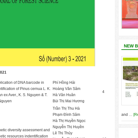
NEW 
0
21
lication of DNA barcode in
Phí Hồng Hải
ntification of Pinus cernua L. K.
Hoàng Văn Sâm
4
n ex Aver., K. S. Nguyen & T.
Hà Văn Huân
Nguyen
Bùi Thị Mai Hương
Trần Thị Thu Hà
and …
[R
Phạm Đình Sâm
Hà Thị Huyền Ngọc
Nguyễn Thị Huyền
etic diversity assessment and
Lê Thị Thủy
etic resources indentification