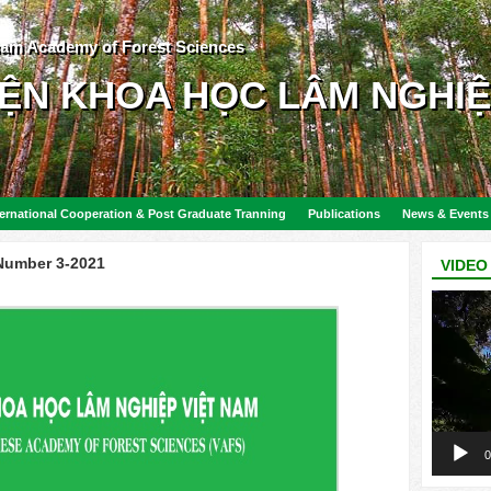
nam Academy of Forest Sciences
IỆN KHOA HỌC LÂM NGHIỆ
ternational Cooperation & Post Graduate Tranning
Publications
News & Events
 Number 3-2021
VIDEO
Video
Player
0