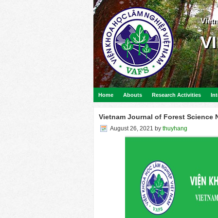
Viet
V
Home
Abouts
Research Activities
In
Vietnam Journal of Forest Science
August 26, 2021
by
thuyhang