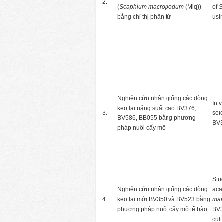
2.
(
Scaphium macropodum
(Miq))
of
S
bằng chỉ thị phân tử
usi
Nghiên cứu nhân giống các dòng
In 
keo lai năng suất cao BV376,
3.
sel
BV586, BB055 bằng phương
BV3
pháp nuôi cấy mô
Stu
Nghiên cứu nhân giống các dòng
aca
4.
keo lai mới BV350 và BV523 bằng
ma
phương pháp nuôi cấy mô tế bào
BV3
cul