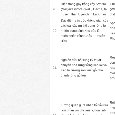
Hiện trạng gây trồng cây Sơn tra
Cul
9.
(
Docynia indica
(Wall.) Decne) tại
(Wa
huyện Than Uyên, tỉnh Lai Châu
dis
Đặc điểm cấu trúc không gian của
Spa
các loài cây ưu thế trong rừng tự
dom
10.
nhiên trung bình Khu bảo tồn
nat
thiên nhiên Bình Châu – Phước
Phu
Bửu
Res
Nghiên cứu bổ sung kỹ thuật
con
chuyển hóa rừng trồng keo lai và
11.
rot
Keo tai tượng sản xuất gỗ nhỏ
ma
thành rừng gỗ lớn
pro
Rel
Tương quan giữa nhân tố điều tra
inv
lâm phần với chỉ tiêu lý, hóa tính
and