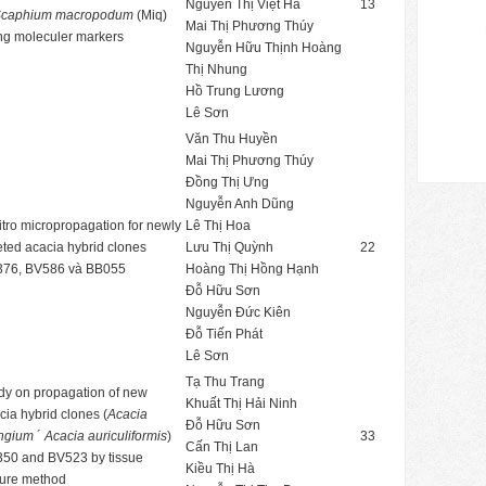
Nguyễn Thị Việt Hà
13
caphium macropodum
(Miq)
Mai Thị Phương Thúy
ng moleculer markers
Nguyễn Hữu Thịnh Hoàng
Thị Nhung
Hồ Trung Lương
Lê Sơn
Văn Thu Huyền
Mai Thị Phương Thúy
Đồng Thị Ưng
Nguyễn Anh Dũng
vitro micropropagation for newly
Lê Thị Hoa
eted acacia hybrid clones
Lưu Thị Quỳnh
22
76, BV586 và BB055
Hoàng Thị Hồng Hạnh
Đỗ Hữu Sơn
Nguyễn Đức Kiên
Đỗ Tiến Phát
Lê Sơn
Tạ Thu Trang
dy on propagation of new
Khuất Thị Hải Ninh
cia hybrid clones (
Acacia
Đỗ Hữu Sơn
ngium
´
Acacia auriculiformis
)
33
Cấn Thị Lan
50 and BV523 by tissue
Kiều Thị Hà
ture method