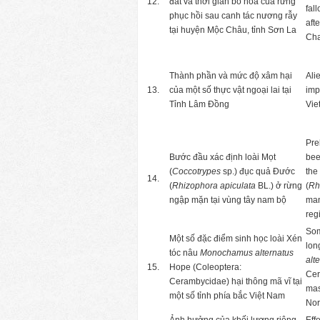
12.
đất và thời gian bỏ hóa của rừng
fall
phục hồi sau canh tác nương rẫy
afte
tại huyện Mộc Châu, tỉnh Sơn La
Cha
Thành phần và mức độ xâm hại
Ali
13.
của một số thực vật ngoại lai tại
imp
Tỉnh Lâm Đồng
Vie
Pre
Bước đầu xác định loài Mọt
bee
(
Coccotrypes
sp.) đục quả Đước
the
14.
(
Rhizophora apiculata
BL.) ở rừng
(
Rh
ngập mặn tại vùng tây nam bộ
man
reg
Som
Một số đặc điểm sinh học loài Xén
lon
tóc nâu
Monochamus alternatus
alt
15.
Hope (Coleoptera:
Cer
Cerambycidae) hại thông mã vĩ tại
mas
một số tỉnh phía bắc Việt Nam
Nor