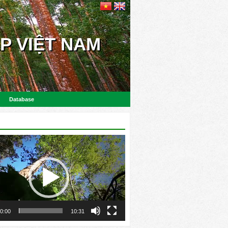
P VIỆT NAM
Database
0:00
10:31