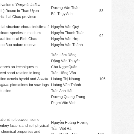
tivation of
Docynia indica
Dương Văn Thảo
ll.) Decne in Than Uyen
83
Bùi Thụy Anh
trict, Lai Chau province
tial structure characteristics of
Nguyễn Văn Quý
inant species in medium
Nguyễn Thanh Tuấn
92
ural forest at Binh Chau –
Nguyễn Văn Hợp
oc Buu nature reserve
Nguyễn Văn Thành
Trần Lâm Đồng
Đặng Văn Thuyết
earch on techniques to
Chu Ngọc Quân
vert short-rotation to long-
Trần Hồng Vân
ation acacia hybrid and
Acacia
Hoàng Thị Nhung
106
ngium
plantations for saw-logs
Hoàng Văn Thành
duction
Trần Anh Hải
Dương Quang Trung
Phạm Văn Vinh
ationship between some
Nguyễn Hoàng Hương
entory factors and soil physical
Trần Việt Hà
 chemical properties and