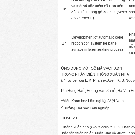
Ảnh hưởng của khối lượng riêng
Eff
và một số đặc điểm cấu tạo đến
ana
16.
độ co rút ngang gỗ Xoan ta (
Melia
shr
azedarach
L.)
wo
Phá
Development of automatic color
màu
17.
recognition system for panel
gỗ 
surface in laser sealing process
cạn
ỨNG DỤNG MỘT SỐ MÃ VẠCH ADN
TRONG NHẬN DIỆN THÔNG XUÂN NHA
(
Pinus cernua
L. K. Phan ex Aver., K. S. Ngu
1
2
Phí Hồng Hải
, Hoàng Văn Sâm
, Hà Văn H
1
Viện Khoa học Lâm nghiệp Việt Nam
2
Trường Đại học Lâm nghiệp
TÓM TẮT
Thông xuân nha (
Pinus cernua
L. K. Phan ex
bảo tồn thiên nhiên Xuân Nha và được đánh giá