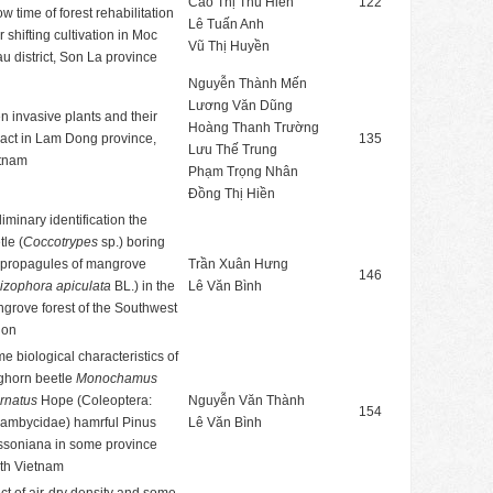
Cao Thị Thu Hiền
122
ow time of forest rehabilitation
Lê Tuấn Anh
r shifting cultivation in Moc
Vũ Thị Huyền
u district, Son La province
Nguyễn Thành Mến
Lương Văn Dũng
en invasive plants and their
Hoàng Thanh Trường
act in Lam Dong province,
135
Lưu Thế Trung
tnam
Phạm Trọng Nhân
Đồng Thị Hiền
liminary identification the
tle (
Coccotrypes
sp.) boring
 propagules of mangrove
Trần Xuân Hưng
146
izophora apiculata
BL.) in the
Lê Văn Bình
grove forest of the Southwest
ion
e biological characteristics of
ghorn beetle
Monochamus
ernatus
Hope (Coleoptera:
Nguyễn Văn Thành
154
ambycidae) hamrful Pinus
Lê Văn Bình
soniana in some province
th Vietnam