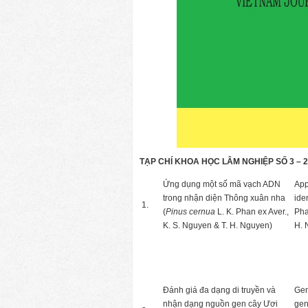
TẠP CHÍ KHOA HỌC LÂM NGHIỆP SỐ 3
–
2
Ứng dụng một số mã vạch ADN
App
trong nhận diện Thông xuân nha
ide
1.
(
Pinus cernua
L. K. Phan ex Aver.,
Pha
K. S. Nguyen & T. H. Nguyen)
H. 
Đánh giá đa dạng di truyền và
Gen
nhận dạng nguồn gen cây Ươi
gen