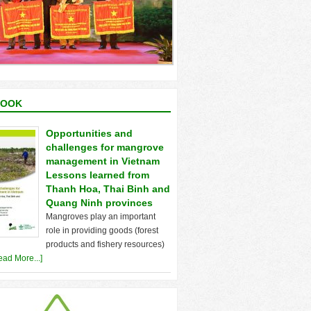
BOOK
Opportunities and
challenges for mangrove
management in Vietnam
Lessons learned from
Thanh Hoa, Thai Binh and
Quang Ninh provinces
Mangroves play an important
role in providing goods (forest
products and fishery resources)
ead More...]