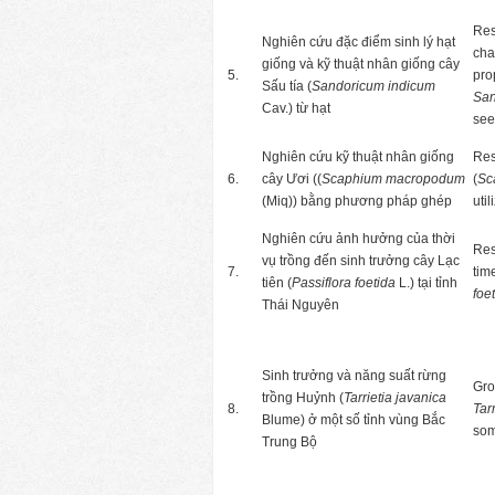
Res
Nghiên cứu đặc điểm sinh lý hạt
cha
giống và kỹ thuật nhân giống cây
5.
pro
Sấu tía (
Sandoricum indicum
San
Cav.) từ hạt
see
Nghiên cứu kỹ thuật nhân giống
Res
6.
cây Ươi ((
Scaphium macropodum
(
Sc
(Miq)) bằng phương pháp ghép
uti
Nghiên cứu ảnh hưởng của thời
Res
vụ trồng đến sinh trưởng cây Lạc
7.
tim
tiên (
Passiflora foetida
L.) tại tỉnh
foe
Thái Nguyên
Sinh trưởng và năng suất rừng
Gro
trồng Huỷnh (
Tarrietia javanica
8.
Tar
Blume) ở một số tỉnh vùng Bắc
som
Trung Bộ