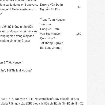
ect of air-dry density and some
tomical features on transverse
Dương Văn Đoàn
162
inkage of
Melia azedarach
L.
Nguyễn Tử Kim
od
Trong Tuan Nguyen
Jun Hua
t triển hệ thống nhận diện
Cong Chi Tran
 sắc tự động cho bề mặt ván
Van Tuu Nguyen
169
công nghiệp trong máy dán
Quoc Huy To
h bằng công nghệ laser
Tat Thang Nguyen
Bei Long Zhang,
yen & T. H. Nguyen)
2
2
uân
, Bùi Thị Mai Hương
 Aver., K. S. Nguyen & T. H. Nguyen) là loài cây đặc hữu ở Khu
 là Rất nguy cấp (CR) theo các tiêu chí B1ab (iii), B2ab (iii), C1,