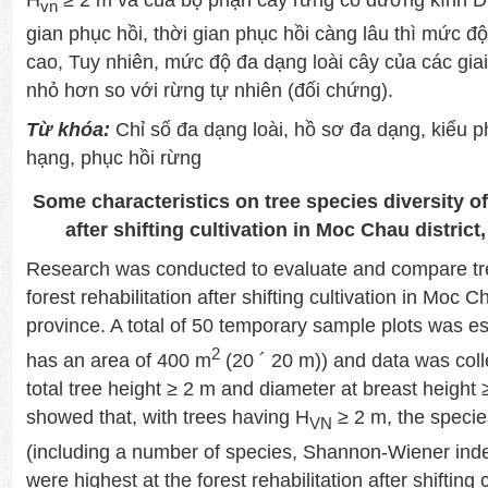
vn
gian phục hồi, thời gian phục hồi càng lâu thì mức đ
cao, Tuy nhiên, mức độ đa dạng loài cây của các gia
nhỏ hơn so với rừng tự nhiên (đối chứng).
Từ khóa:
Chỉ số đa dạng loài, hồ sơ đa dạng, kiểu p
hạng, phục hồi rừng
Some characteristics on tree species diversity of 
after shifting cultivation in Moc Chau distric
Research was conducted to evaluate and compare tree
forest rehabilitation after shifting cultivation in Moc C
province. A total of 50 temporary sample plots was es
2
has an area of 400 m
(20 ´ 20 m)) and data was colle
total tree height ≥ 2 m and diameter at breast height 
showed that, with trees having H
≥ 2 m, the species
VN
(including a number of species, Shannon-Wiener ind
were highest at the forest rehabilitation after shifting 