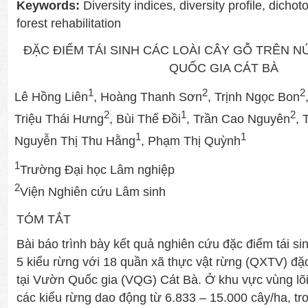
Keywords:
Diversity indices, diversity profile, dicho
forest rehabilitation
ĐẶC ĐIỂM TÁI SINH CÁC LOÀI CÂY GỖ TRÊN NÚ
QUỐC GIA CÁT BÀ
1
2
2
Lê Hồng Liên
, Hoàng Thanh Sơn
, Trịnh Ngọc Bon
2
1
2
Triệu Thái Hưng
, Bùi Thế Đồi
, Trần Cao Nguyên
, 
1
1
Nguyễn Thị Thu Hằng
, Phạm Thị Quỳnh
1
Trường Đại học Lâm nghiệp
2
Viện Nghiên cứu Lâm sinh
TÓM TẮT
Bài báo trình bày kết quả nghiên cứu đặc điểm tái sin
5 kiểu rừng với 18 quần xã thực vật rừng (QXTV) đặc t
tại Vườn Quốc gia (VQG) Cát Bà. Ở khu vực vùng lõi,
các kiểu rừng dao động từ 6.833 – 15.000 cây/ha, tro