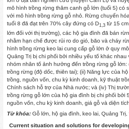
lớn ở địa bàn nghiên cứu (huyện Cam Lộ và huyệ
mô hình trồng rừng thâm canh gỗ lớn (tuổi 5) có 
với mô hình trồng rừng gỗ nhỏ. Rừng chuyển hóa
tuổi 8 đã đạt trên 70% cây đứng có D
từ 15 cm 
1,3
lớn đối với thị trường), các hộ gia đình đã bán r
nhằm hạn chế được rủi ro do gió, bão và cháy rừ
hình trồng rừng keo lai cung cấp gỗ lớn ở quy mô 
Quảng Trị bị chi phối bởi nhiều yếu tố khác nhau
nhóm nhân tố ảnh hưởng đến trồng rừng gỗ lớn: (
trồng rừng (độ dốc, thiên tai); (ii) Năng lực của hộ
trồng, nguồn vốn, chu kỳ kinh doanh, kỹ thuật trồng
Chính sách hỗ trợ của Nhà nước; và (iv) Thị trườn
trồng rừng gỗ lớn của hộ gia đình bị chi phối bởi 5
nguồn vốn, chu kỳ kinh doanh, giá gỗ và diện tích
Từ khóa:
Gỗ lớn, hộ gia đình, keo lai, Quảng Trị,
Current situation and solutions for developi