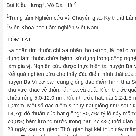
1
2
Bùi Kiều Hưng
, Võ Đại Hải
1
Trung tâm Nghiên cứu và Chuyển giao Kỹ thuật Lâm
2
Viện Khoa học Lâm nghiệp Việt Nam
TÓM TẮT
Sa nhân tím thuộc chi Sa nhân, họ Gừng, là loại dượ
dụng làm thuốc chữa bệnh, sử dụng trong công ngh
làm gia vị. Nghiên cứu được thực hiện tại huyện Ba 
Kết quả nghiên cứu cho thấy đặc điểm hình thái của 
huyện Ba Vì cơ bản cũng giống đặc điểm hình thái S
khu vực khác về thân, lá, hoa và quả. Kích thước qu
chiều rộng 5,0-12,0mm. Kích thước hạt: dài 1,2-1,5m
1,2mm. Một số đặc điểm sinh lý hạt giống như sau: k
14,7g; độ thuần của hạt giống: 80,7%; tỷ lệ nảy mầ
70,0%; hàm lượng nước trong hạt: 27,4%; thời gian 
23 ngày sau khi gieo; Thời gian hạt kết thúc nảy mầ