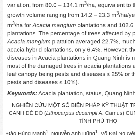
3
variation, from 80.0 – 134.1 m
/ha, equivalent to
3
growth volume ranging from 14.2 – 23.3 m
/ha/ye
3
m
/ha for
Acacia mangium
plantations and 102.6
plantations. The percentage of trees affected by 
Acacia mangium
platation averaged 22.7%, much 
acacia hybrid plantations, only 6.4%. However, th
diseases in Acacia plantations in Quang Ninh is n
most of the damaged trees in acacia plantations ar
leaf canopy being pests and diseases ≤ 25% or t
pests and diseases ≤ 10%).
Keywords:
Acacia plantation, status, Quang Nin
NGHIÊN CỨU MỘT SỐ BIỆN PHÁP KỸ THUẬT 
CANH DẺ ĐỎ (
Lithocarpus ducampii
A. Camus) CU
TỈNH PHÚ THỌ
1
1
Đào Hùng Mạnh
, Nguyễn Anh Dũng
, Võ Đại Nguyê