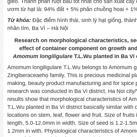
gieo. Thành phần ruột bầu tốt nhất cho sản xuất cây
ươm từ hạt là: 94% đất + 5% phân chuồng hoai + 
Từ khóa:
Đặc điểm hình thái, sinh lý hạt giống, thàn
nhân tím, Ba Vì – Hà Nội
Research on morphological characteristics, s
effect of container component on growth an
Amomum longiligulare
T.L.Wu planted in Ba Vi d
Amomum longiligulare T.L.Wu belongs to Amomum g
Zingiberaceaehọ family. This is precious medicinal pl
making, beauty product manufacturing and for spice
research was conducted in Ba Vi district, Ha Noi cit
results show that morphological characteristics of A
T.L.Wu planted in Ba Vi district basically similar with
locations on stem, leaf, flower and fruit. Size of fruit
length, 5.0-12.0mm in width. Size of seed is 1.2-1.5m
1.2mm in with. Physiological characteristics of Amom