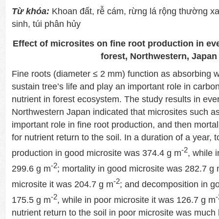
Từ khóa:
Khoan đất, rễ cám, rừng lá rộng thường xa
sinh, túi phân hủy
Effect of microsites on fine root production in e
forest, Northwestern, Japan
Fine roots (diameter ≤ 2 mm) function as absorbing w
sustain tree’s life and play an important role in carbo
nutrient in forest ecosystem. The study results in ev
Northwestern Japan indicated that microsites such as
important role in fine root production, and then mort
for nutrient return to the soil. In a duration of a year, t
-2
production in good microsite was 374.4 g m
, while 
-2
299.6 g m
; mortality in good microsite was 282.7 g
-2
microsite it was 204.7 g m
; and decomposition in g
-2
-
175.5 g m
, while in poor microsite it was 126.7 g m
nutrient return to the soil in poor microsite was much 