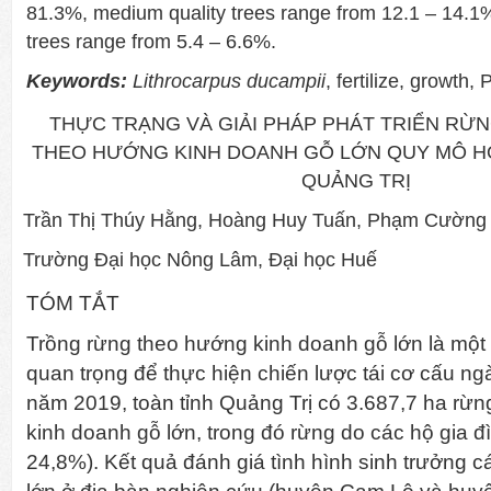
81.3%, medium quality trees range from 12.1 – 14.1%
trees range from 5.4 – 6.6%.
Keywords:
Lithrocarpus ducampii
, fertilize, growth,
THỰC TRẠNG VÀ GIẢI PHÁP PHÁT TRIỂN RỪN
THEO HƯỚNG KINH DOANH GỖ LỚN QUY MÔ HỘ 
QUẢNG TRỊ
Trần Thị Thúy Hằng, Hoàng Huy Tuấn, Phạm Cường
Trường Đại học Nông Lâm, Đại học Huế
TÓM TẮT
Trồng rừng theo hướng kinh doanh gỗ lớn là một
quan trọng để thực hiện chiến lược tái cơ cấu n
năm 2019, toàn tỉnh Quảng Trị có 3.687,7 ha rừn
kinh doanh gỗ lớn, trong đó rừng do các hộ gia đ
24,8%). Kết quả đánh giá tình hình sinh trưởng c