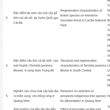
H
T
Regeneration characteristics of
N
Đặc điểm tái sinh các loài cây gỗ
timber species on limestone
T
3.
trên núi đá vôi tại Vườn Quốc gia
mountain forest in Cat Ba National
B
Cát Bà
Park
T
Tr
N
P
P
N
V
Đặc điểm cấu trúc và tái sinh của
Structural and regenerative
N
4.
loài Huỷnh (
Tarrietia javanica
characteristics of
Tarrietia javanica
L
Blume) ở vùng Nam Trung Bộ
Blume in South Central
L
H
P
N
Nghiên cứu chọn loài cây bản địa
Research on selection of
5.
có triển vọng cho trồng rừng ở
prospects indigenous tree species
H
Quảng Ninh
for afforestation in Quang Ninh
T
Ảnh hưởng của tiểu lập địa đến
Effect of microsites on fine root