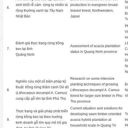
N
sinh khối rễ cám rừng tự nhiên lá
production in evergreen broad-
6.
V
rộng thường xanh tại Tây Nam
leaved forest, Northwestern,
Đ
Nhật Bản
Japan
T
P
V
H
Đánh giá thực trạng rừng trồng
L
Assessment of acacia plantation
7.
keo tại tỉnh
C
status in Quang Ninh province
Quảng Ninh
H
D
N
N
Research on some intensive
Nghiên cứu một số biện pháp kỹ
planting techniques of growing
Đ
thuật trồng rừng thâm canh Dẻ đỏ
8.
Lithocarpus ducampii
A. Camus
N
(
Lithocarpus ducampii
A. Camus)
forest for larger size timber in Phu
V
cung cấp gỗ lớn tại tỉnh Phú Thọ
Tho province
Current situation and solutions for
Thực trạng và giải pháp phát triển
developing sawn timber-oriented
T
rừng trồng keo lai theo hướng
9.
acacia hybrid plantation at
H
kinh doanh gỗ lớn quy mô hộ gia
household scale in Quang Tri
P