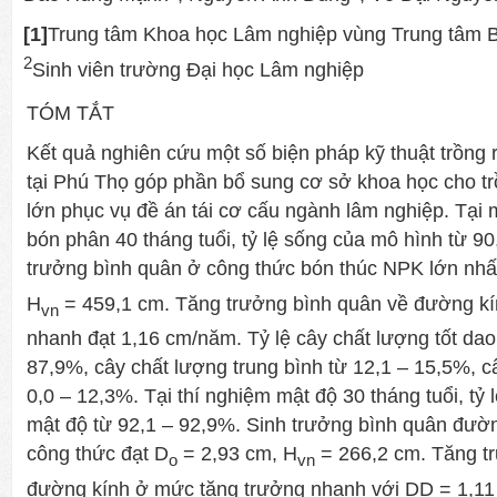
[1]
Trung tâm Khoa học Lâm nghiệp vùng Trung tâm 
2
Sinh viên trường Đại học Lâm nghiệp
TÓM TẮT
Kết quả nghiên cứu một số biện pháp kỹ thuật trồn
tại Phú Thọ góp phần bổ sung cơ sở khoa học cho t
lớn phục vụ đề án tái cơ cấu ngành lâm nghiệp. Tạ
bón phân 40 tháng tuổi, tỷ lệ sống của mô hình từ 9
trưởng bình quân ở công thức bón thúc NPK lớn nhấ
H
= 459,1 cm. Tăng trưởng bình quân về đường k
vn
nhanh đạt 1,16 cm/năm. Tỷ lệ cây chất lượng tốt dao
87,9%, cây chất lượng trung bình từ 12,1 – 15,5%, c
0,0 – 12,3%. Tại thí nghiệm mật độ 30 tháng tuổi, tỷ
mật độ từ 92,1 – 92,9%. Sinh trưởng bình quân đườ
công thức đạt D
= 2,93 cm, H
= 266,2 cm. Tăng t
o
vn
đường kính ở mức tăng trưởng nhanh với DD = 1,11