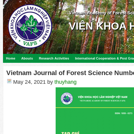
Vietnam Academy of Forest Sc
VIỆN KHOA 
Home
Abouts
Research Activities
International Cooperation & Post Gr
Vietnam Journal of Forest Science Numb
May 24, 2021
by
thuyhang