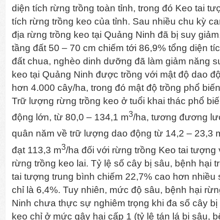
diện tích rừng trồng toàn tỉnh, trong đó Keo tai 
tích rừng trồng keo của tỉnh. Sau nhiều chu kỳ ca
địa rừng trồng keo tại Quảng Ninh đã bị suy giảm
tầng đất 50 – 70 cm chiếm tới 86,9% tổng diện tích
đất chua, nghèo dinh dưỡng đã làm giảm năng suấ
keo tại Quảng Ninh được trồng với mật độ dao đ
hơn 4.000 cây/ha, trong đó mật độ trồng phổ biến
Trữ lượng rừng trồng keo ở tuổi khai thác phổ biến
3
động lớn, từ 80,0 – 134,1 m
/ha, tương đương lư
quân năm về trữ lượng dao động từ 14,2 – 23,3 
3
đạt 113,3 m
/ha đối với rừng trồng Keo tai tượng
rừng trồng keo lai. Tỷ lệ số cây bị sâu, bệnh hại 
tai tượng trung bình chiếm 22,7% cao hơn nhiều s
chỉ là 6,4%. Tuy nhiên, mức độ sâu, bệnh hại rừ
Ninh chưa thực sự nghiêm trọng khi đa số cây bị 
keo chỉ ở mức gây hại cấp 1 (tỷ lệ tán lá bị sâu, 