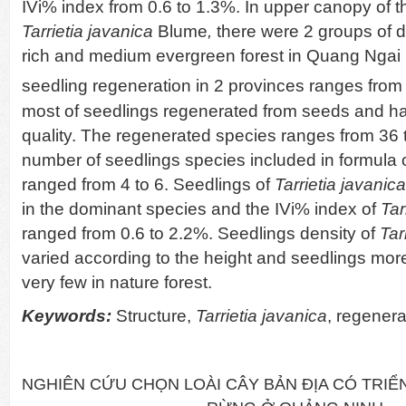
IVi% index from 0.6 to 1.3%. In upper canopy of t
Tarrietia javanica
Blume
,
there were 2 groups of 
rich and medium evergreen forest in Quang Ngai 
seedling regeneration in 2 provinces ranges from
most of seedlings regenerated from seeds and 
quality. The regenerated species ranges from 36 
number of seedlings species included in formula 
ranged from 4 to 6. Seedlings of
Tarrietia javanic
in the dominant species and the IVi% index of
Tar
ranged from 0.6 to 2.2%. Seedlings density of
Tar
varied according to the height and seedlings mor
very few in nature forest.
Keywords:
Structure,
Tarrietia javanica
, regenera
NGHIÊN CỨU CHỌN LOÀI CÂY BẢN ĐỊA CÓ TRI