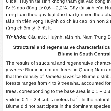
6 loài. Huỷnh tái sinh không tham gia vào công th
IVi% dao động từ 0,6 – 2,2%. Cây tái sinh của Hu
rừng tuân theo quy luật đào thải tự nhiên theo p
tái sinh triển vọng Huỷnh có chiều cao lớn hơn 2 
rừng chiếm tỷ lệ rất ít.
Từ khóa:
Cấu trúc, Huỷnh, tái sinh, Nam Trung B
Structural and regenerative characteristics
Blume in South Central
The results of structural and regenerative characte
javanica
Blume in natural forest in Quang Nam 
that the density of
Tarrietia javanica
Blume distribu
forests ranges from 4 to 9 trees/ha, accounted for 
trees, corresponding to the base area is 0.1 – 0.
-1
yeild is 0.1 – 2.4 cubic meters ha
. In the natural
Blume did not participate in the dominant specie