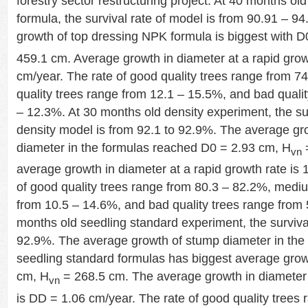
forestry sector restructuring project. At 40 months old
formula, the survival rate of model is from 90.91 – 
growth of top dressing NPK formula is biggest with D
459.1 cm. Average growth in diameter at a rapid growt
cm/year. The rate of good quality trees range from 
quality trees range from 12.1 – 15.5%, and bad qualit
– 12.3%. At 30 months old density experiment, the sur
density model is from 92.1 to 92.9%. The average gr
diameter in the formulas reached D0 = 2.93 cm, H
vn
average growth in diameter at a rapid growth rate is 
of good quality trees range from 80.3 – 82.2%, mediu
from 10.5 – 14.6%, and bad quality trees range from 
months old seedling standard experiment, the survival
92.9%. The average growth of stump diameter in the
seedling standard formulas has biggest average grow
cm, H
= 268.5 cm. The average growth in diameter 
vn
is DD = 1.06 cm/year. The rate of good quality trees 