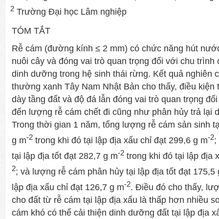
2
Trường Đại học Lâm nghiệp
TÓM TẮT
Rễ cám (đường kính ≤ 2 mm) có chức năng hút nước
nuôi cây và đóng vai trò quan trọng đối với chu trình
dinh dưỡng trong hệ sinh thái rừng. Kết quả nghiên c
thường xanh Tây Nam Nhật Bản cho thấy, điều kiện t
dày tầng đất và độ đá lẫn đóng vai trò quan trọng đối
đến lượng rễ cám chết đi cũng như phân hủy trả lại 
Trong thời gian 1 năm, tổng lượng rễ cám sản sinh tại
-2
-2
g m
trong khi đó tại lập địa xấu chỉ đạt 299,6 g m
;
-2
tại lập địa tốt đạt 282,7 g m
trong khi đó tại lập địa
2
; và lượng rễ cám phân hủy tại lập địa tốt đạt 175,5
-2
lập địa xấu chỉ đạt 126,7 g m
. Điều đó cho thấy, lư
cho đất từ rễ cám tại lập địa xấu là thấp hơn nhiều so 
cám khó có thể cải thiện dinh dưỡng đất tại lập địa x