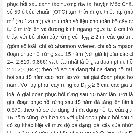
phục hồi sau canh tác nương rẫy tại huyện Mộc Châu
số 50 ô tiêu chuẩn (OTC) tạm thời được thiết lập (mỗi
2
m
(20 ´ 20 m)) và thu thập số liệu cho toàn bộ cây 
từ 2 m trở lên và đường kính ngang ngực từ 6 cm trở
thấy, với bộ phận cây rừng có H
≥ 2 m, các giá trị 
VN
(gồm số loài, chỉ số Shannon-Wiener, chỉ số Simpson)
đoạn phục hồi rừng sau 15 năm (với giá trị của các ch
24; 2,810; 0,866) và thấp nhất là ở giai đoạn phục h
2,162; 0,847); theo hồ sơ đa dạng thì đa dạng nội tại
hồi sau 15 năm cao hơn so với hai giai đoạn phục h
năm. Với bộ phận cây rừng có D
≥ 6 cm, các giá tr
1,3
loài ở giai đoạn phục hồi rừng sau 10 năm lần lượt là
giai đoạn phục hồi rừng sau 15 năm đã tăng lên lần l
0,879; theo hồ sơ đa dạng thì đa dạng nội tại của gi
15 năm cũng lớn hơn so với giai đoạn phục hồi sau 
có sự khác biệt về mức độ đa dạng loài cây của nhữn
H
≥ 2 m và của bộ phận cây rừng có đường kính D