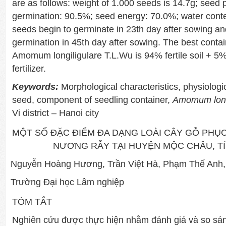
are as follows: weight of 1.000 seeds is 14.7g; seed 
germination: 90.5%; seed energy: 70.0%; water conte
seeds begin to germinate in 23th day after sowing an
germination in 45th day after sowing. The best conta
Amomum longiligulare T.L.Wu is 94% fertile soil +
fertilizer.
Keywords:
Morphological characteristics, physiologic
seed, component of seedling container,
Amomum long
Vi district – Hanoi city
MỘT SỐ ĐẶC ĐIỂM ĐA DẠNG LOÀI CÂY GỖ PHỤC
NƯƠNG RẪY TẠI HUYỆN MỘC CHÂU, T
Nguyễn Hoàng Hương, Trần Việt Hà, Phạm Thế Anh, 
Trường Đại học Lâm nghiệp
TÓM TẮT
Nghiên cứu được thực hiện nhằm đánh giá và so sán