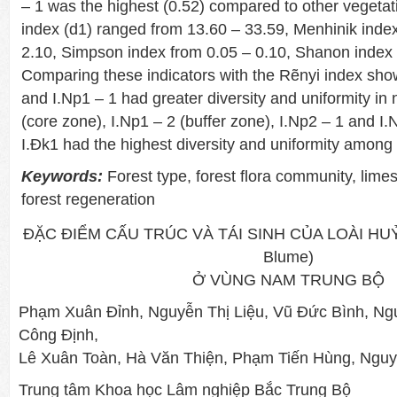
– 1 was the highest (0.52) compared to other vegetat
index (d1) ranged from 13.60 – 33.59, Menhinik index
2.10, Simpson index from 0.05 – 0.10, Shanon index 
Comparing these indicators with the Rẽnyi index sho
and I.Np1 – 1 had greater diversity and uniformity in
(core zone), I.Np1 – 2 (buffer zone), I.Np2 – 1 and I
I.Đk1 had the highest diversity and uniformity among 
Keywords:
Forest type, forest flora community, lime
forest regeneration
ĐẶC ĐIỂM CẤU TRÚC VÀ TÁI SINH CỦA LOÀI HU
Blume)
Ở VÙNG NAM TRUNG BỘ
Phạm Xuân Đỉnh, Nguyễn Thị Liệu, Vũ Đức Bình, Ng
Công Định,
Lê Xuân Toàn, Hà Văn Thiện, Phạm Tiến Hùng, Nguy
Trung tâm Khoa học Lâm nghiệp Bắc Trung Bộ