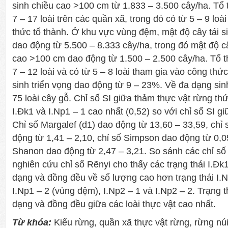
sinh chiều cao >100 cm từ 1.833 – 3.500 cây/ha. Tổ 
7 – 17 loài trên các quần xã, trong đó có từ 5 – 9 loà
thức tổ thành. Ở khu vực vùng đệm, mật độ cây tái si
dao động từ 5.500 – 8.333 cây/ha, trong đó mật độ câ
cao >100 cm dao động từ 1.500 – 2.500 cây/ha. Tổ t
7 – 12 loài và có từ 5 – 8 loài tham gia vào công thức 
sinh triển vọng dao động từ 9 – 23%. Về đa dạng sin
75 loài cây gỗ. Chỉ số SI giữa thảm thực vật rừng thứ
I.Đk1 và I.Np1 – 1 cao nhất (0,52) so với chỉ số SI g
Chỉ số Margalef (d1) dao động từ 13,60 – 33,59, chỉ 
động từ 1,41 – 2,10, chỉ số Simpson dao động từ 0,05
Shanon dao động từ 2,47 – 3,21. So sánh các chỉ số 
nghiên cứu chỉ số Rẽnyi cho thấy các trạng thái I.Đk1
dạng và đồng đều về số lượng cao hơn trạng thái I.Np
I.Np1 – 2 (vùng đệm), I.Np2 – 1 và I.Np2 – 2. Trạng t
dạng và đồng đều giữa các loài thực vật cao nhất.
Từ khóa:
Kiểu rừng, quần xã thực vật rừng, rừng núi 