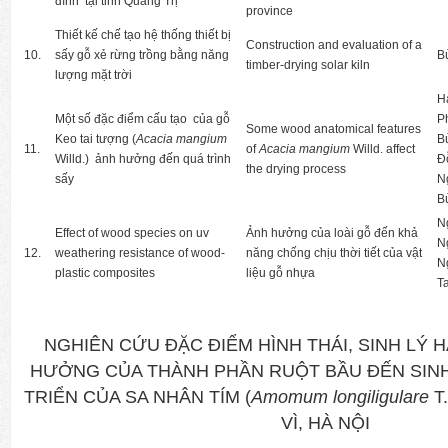
đình tại tỉnh Quảng Trị
province
Thiết kế chế tạo hệ thống thiết bị
Construction and evaluation of a
10.
sấy gỗ xẻ rừng trồng bằng năng
B
timber-drying solar kiln
lượng mặt trời
H
Một số đặc điểm cấu tạo của gỗ
P
Some wood anatomical features
Keo tai tượng (
Acacia mangium
B
11.
of
Acacia mangium
Willd. affect
Willd.) ảnh hưởng đến quá trình
Đ
the drying process
sấy
N
B
N
Effect of wood species on uv
Ảnh hưởng của loài gỗ đến khả
N
12.
weathering resistance of wood-
năng chống chịu thời tiết của vật
N
plastic composites
liệu gỗ nhựa
T
NGHIÊN CỨU ĐẶC ĐIỂM HÌNH THÁI, SINH LÝ 
HƯỞNG CỦA THÀNH PHẦN RUỘT BẦU ĐẾN SIN
TRIỂN CỦA SA NHÂN TÍM (
Amomum longiligulare
T
VÌ, HÀ NỘI