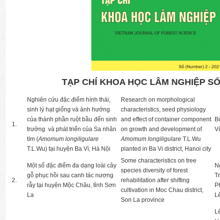
TẠP CHÍ KHOA HỌC LÂM NGHIỆP SỐ
Nghiên cứu đặc điểm hình thái,
Research on morphological
sinh lý hạt giống và ảnh hưởng
characteristics, seed physiology
của thành phần ruột bầu đến sinh
and effect of container component
B
1.
trưởng và phát triển của Sa nhân
on growth and development of
V
tím (
Amomum longiligulare
Amomum longiligulare
T.L.Wu
T.L.Wu) tại huyện Ba Vì, Hà Nội
planted in Ba Vi district, Hanoi city
Some characteristics on tree
Một số đặc điểm đa dạng loài cây
N
species diversity of forest
gỗ phục hồi sau canh tác nương
T
2.
rehabilitation after shifting
rẫy tại huyện Mộc Châu, tỉnh Sơn
P
cultivation in Moc Chau district,
La
L
Son La province
L