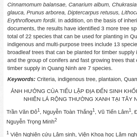
Cinnamomum balansae, Canarium album, Chukrasia ta
glauca, Prunus arborea, Diptercarpus retusus, Litho
Erythrofloeum fordii
. In addition, on the basis of inher
documents, the results have identified 3 more tree s
total of 22 species that can be used for planting in Q
indigenous and multi-purpose trees include 13 specie
broadleaf trees that can be planted for timber supply
and the group of conifers and fast growing trees that 
timber supply in Quang Ninh are 7 species.
Keywords:
Criteria, indigenous tree, plantaion, Qua
ẢNH HƯỞNG CỦA TIỂU LẬP ĐỊA ĐẾN SINH KHỐ
NHIÊN LÁ RỘNG THƯỜNG XANH TẠI TÂY 
1
1
1
Trần Văn Đô
, Nguyễn Toàn Thắng
, Vũ Tiến Lâm
, 
2
Nguyễn Trọng Minh
1
Viện Nghiên cứu Lâm sinh, Viện Khoa học Lâm ngh