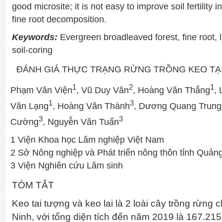
good microsite; it is not easy to improve soil fertility 
fine root decomposition.
Keywords:
Evergreen broadleaved forest, fine root, l
soil-coring
ĐÁNH GIÁ THỰC TRẠNG RỪNG TRỒNG KEO TẠI
1
2
1
Phạm Văn Viện
, Vũ Duy Văn
, Hoàng Văn Thắng
,
1
3
Văn Lạng
, Hoàng Văn Thành
, Dương Quang Trung
3
3
Cường
, Nguyễn Văn Tuấn
1 Viện Khoa học Lâm nghiệp Việt Nam
2 Sở Nông nghiệp và Phát triển nông thôn tỉnh Quản
3 Viện Nghiên cứu Lâm sinh
TÓM TẮT
Keo tai tượng và keo lai là 2 loài cây trồng rừng
Ninh, với tổng diện tích đến năm 2019 là 167.21