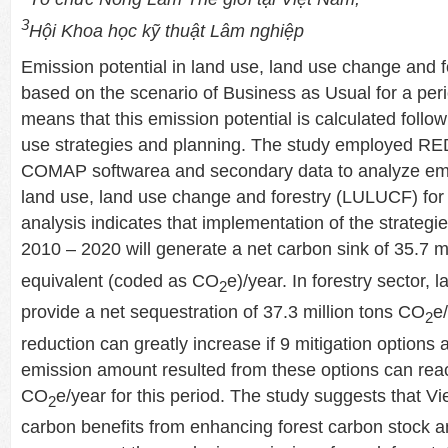
3
Hội Khoa học kỹ thuật Lâm nghiệp
Emission potential in land use, land use change and f
based on the scenario of Business as Usual for a peri
means that this emission potential is calculated follo
use strategies and planning. The study employed R
COMAP softwarea and secondary data to analyze emis
land use, land use change and forestry (LULUCF) for
analysis indicates that implementation of the strategi
2010 – 2020 will generate a net carbon sink of 35.7 m
equivalent (coded as CO
e)/year. In forestry sector,
2
provide a net sequestration of 37.3 million tons CO
e
2
reduction can greatly increase if 9 mitigation options a
emission amount resulted from these options can reac
CO
e/year for this period. The study suggests that V
2
carbon benefits from enhancing forest carbon stock a