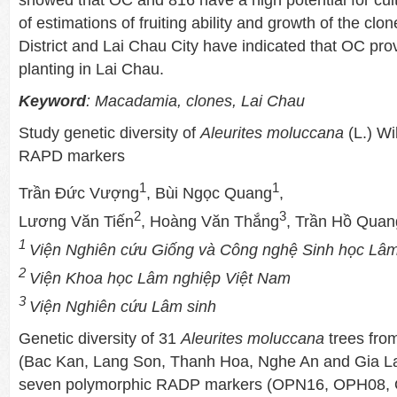
of estimations of fruiting ability and growth of the cl
District and Lai Chau City have indicated that OC prov
planting in Lai Chau.
Keyword
:
Macadamia, clones, Lai Chau
Study genetic diversity of
Aleurites moluccana
(L.) Wi
RAPD markers
1
1
Trần Đức Vượng
, Bùi Ngọc Quang
,
2
3
Lương Văn Tiến
, Hoàng Văn Thắng
, Trần Hồ Quan
1
Viện Nghiên cứu Giống và Công nghệ Sinh học Lâ
2
Viện Khoa học Lâm nghiệp Việt Nam
3
Viện Nghiên cứu Lâm sinh
Genetic diversity of 31
Aleurites moluccana
trees fro
(Bac Kan, Lang Son, Thanh Hoa, Nghe An and Gia La
seven polymorphic RADP markers (OPN16, OPH08,