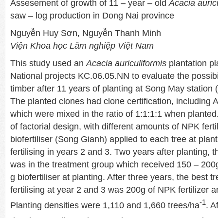
Assesement of growth of 11 – year – old
A
cacia auric
saw – log production in Dong Nai province
Nguyễn Huy Sơn, Nguyễn Thanh Minh
Viện Khoa học Lâm nghiệp Việt Nam
This study used an
Acacia auriculiformis
plantation pl
National projects KC.06.05.NN to evaluate the possibi
timber after 11 years of planting at Song May station
The planted clones had clone certification, including 
which were mixed in the ratio of 1:1:1:1 when plante
of factorial design, with different amounts of NPK ferti
biofertiliser (Song Gianh) applied to each tree at plant
fertilising in years 2 and 3. Two years after planting, 
was in the treatment group which received 150 – 20
g biofertiliser at planting. After three years, the best 
fertilising at year 2 and 3 was 200g of NPK fertilizer an
-1
Planting densities were 1,110 and 1,660 trees/ha
. A