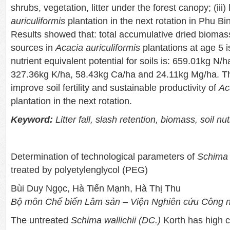
shrubs, vegetation, litter under the forest canopy; (iii) li
auriculiformis
plantation in the next rotation in Phu B
Results showed that: total accumulative dried biomas
sources in
Acacia auriculiformis
plantations at age 5 i
nutrient equivalent potential for soils is: 659.01kg N/
327.36kg K/ha, 58.43kg Ca/ha and 24.11kg Mg/ha. This
improve soil fertility and sustainable productivity of
Ac
plantation in the next rotation.
Keyword:
Litter fall, slash retention, biomass, soil nut
Determination of technological parameters of
S
chima 
treated by polyetylenglycol (PEG)
Bùi Duy Ngọc, Hà Tiến Mạnh, Hà Thị Thu
Bộ môn Chế biến Lâm sản – Viện Nghiên cứu Công n
The untreated
Schima wallichii (DC.)
Korth has high c