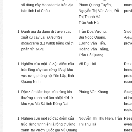
số dòng cây Macadamia trên địa
Phạm Quang Tuyến,
maca
bàn tỉnh Lai Châu
Nguyễn Thị Vân Anh, Đỗ
prov
Thị Thanh Hà,
Trần Anh Hải
Đánh giá đa dạng di truyền các
Trần Đức Vượng,
Study
xuất xứ cây Lai (
Aleurites
Bùi Ngọc Quang,
Aleu
moluccana
(L.) Willd) bằng chỉ thị
Lương Văn Tiến,
prov
phân tử RAPD
Hoàng Văn Thắng,
Trần Hồ Quang
Nghiên cứu một số đặc điểm cấu
Võ Đại Hải
Rese
trúc tầng cây cao rừng IIA tại khu
trees
vực rừng phòng hộ Yên Lập, tỉnh
prote
Quảng Ninh
rese
Đặc điểm lâm học của rừng kín
Phùng Văn Khang
Study
thường xanh hơi ẩm nhiệt đới ở
of t
khu vực Mã Đà tỉnh Đồng Nai
broa
regi
Nghiên cứu một số đặc điểm cấu
Nguyễn Thị Thu Hiền, Trần
Rese
trúc rừng tự nhiên lá rộng thường
Thị Thu Hà
ever
xanh tại Vườn Quốc gia Vũ Quang
fore