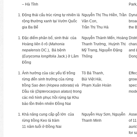
– Hà Tĩnh
Park
Động thái cấu trúc rừng tự nhiên lá
Nguyễn Thị Thu Hiền, Trần
Dyna
rộng thường xanh tại Vườn Quốc
Văn Con,
broad
gia Ba Bể
Trần Thị Thu Hà
the 
Đặc điểm phân bố, sinh thái của
Nguyễn Thành Mến, Hoàng
Distr
Hoàng liên ô rô (
Mahonia
Thanh Trường, Huỳnh Thị
char
nepalensis
DC.), Bá bệnh
Mỹ Trang, Nguyễn Đặng
and
(
Eurycoma longifolia
Jack.) ở Lâm
Thông
Dong
Đồng
Ảnh hưởng của các yếu tố trồng
Tô Bá Thanh,
Effec
rừng đến sinh trưởng của rừng
Bùi Việt Hải,
grow
trồng Sao đen (
Hopea odorata
) và
Phạm Xuân Hoàn
speci
Dầu rái (
Dipterocarpus alatus
) trong
mode
các mô hình phục hồi rừng tại Khu
bảo tồn thiên nhiên Đồng Nai
Khả năng cung cấp gỗ lớn của
Nguyễn Huy Sơn, Nguyễn
Asse
rừng trồng Keo lá tràm
Thanh Minh
of 11
11 năm tuổi ở Đồng Nai
auric
for 