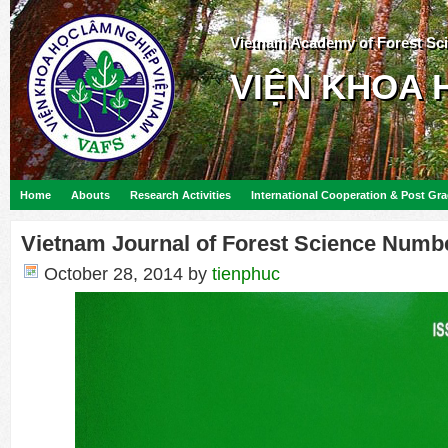
Vietnam Academy of Forest Sc
VIỆN KHOA 
Home
Abouts
Research Activities
International Cooperation & Post Gr
Vietnam Journal of Forest Science Numb
October 28, 2014
by
tienphuc