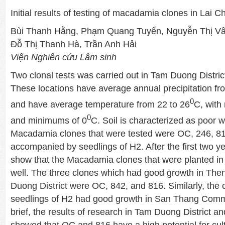
Initial results of testing of macadamia clones in Lai 
Bùi Thanh Hằng, Phạm Quang Tuyến, Nguyễn Thị Vâ
Đỗ Thị Thanh Hà, Trần Anh Hải
Viện Nghiên cứu Lâm sinh
Two clonal tests was carried out in Tam Duong Distric
These locations have average annual precipitation f
0
and have average temperature from 22 to 26
C, with
0
and minimums of 0
C. Soil is characterized as poor 
Macadamia clones that were tested were OC, 246, 81
accompanied by seedlings of H2. After the first two ye
show that the Macadamia clones that were planted i
well. The three clones which had good growth in T
Duong District were OC, 842, and 816. Similarly, the
seedlings of H2 had good growth in San Thang Commu
brief, the results of research in Tam Duong District a
showed that OC and 816 have a high potential for cult