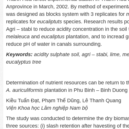
Anprovince in March, 2002. By method of experimental
was designed as blocks system with 3 replicates for
m
replicates for
eucaliptuts
species. Research results po
Agri – stabi to reduce acidity concentration in the soil 
melaleuca
and
eucaliptus
plantation, and to incread 
reduce pH of water in canals surrounding.
Keywords:
acidity sulphate soil, agri – stabi, lime, m
eucalyptus tree
Determination of nutrient resources can be return to t
A. auriculiformis
plantation in Phu Binh – Binh Duong
Kiều Tuấn Đạt, Phạm Thế Dũng, Lê Thanh Quang
Viện Khoa học Lâm nghiệp Nam bộ
The study was conducted to determine the dry biomas
three sources: (i) slash retention after havesting of the