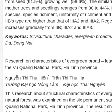
from seed (91.5%), growing well (58.6%). The similar
mother trees and seedlings reanges from 38 to 44%. 
species, species richment, uniformity of richment and 
IIB’s type are higher than that of IIIA2 and IIIA2. Rege
increases gradually from IIB; IIIA2 and IIIA3.
Keywords:
Silvicultural character, evergreen broadle
Da, Dong Nai
Research on characteristics of evergreen broad – leav
the Vu Quang National Park, Ha Tinh province
*
Nguyễn Thị Thu Hiền
, Trần Thị Thu Hà
Trường Đại học Nông Lâm – Đại học Thái Nguyên
This research about structural characteristics of eve
natural forest was examined on the six permanent sam
Quang National Park, Ha Tinh province. The result s