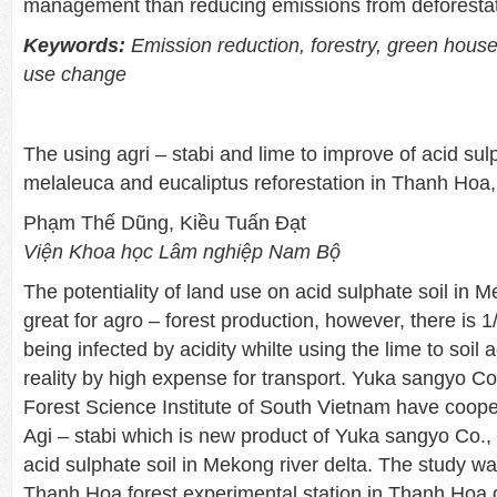
management than reducing emissions from deforestat
Keywords:
Emission reduction, forestry, green house
use change
The using agri – stabi and lime to improve of acid sulp
melaleuca and eucaliptus reforestation in Thanh Hoa
Phạm Thế Dũng, Kiều Tuấn Đạt
Viện Khoa học Lâm nghiệp
Nam
Bộ
The potentiality of land use on acid sulphate soil in M
great for agro – forest production, however, there is 1
being infected by acidity whilte using the lime to soil a
reality by high expense for transport. Yuka sangyo Co
Forest Science Institute of South Vietnam have cooper
Agi – stabi which is new product of Yuka sangyo Co., 
acid sulphate soil in Mekong river delta. The study w
Thanh Hoa forest experimental station in Thanh Hoa d