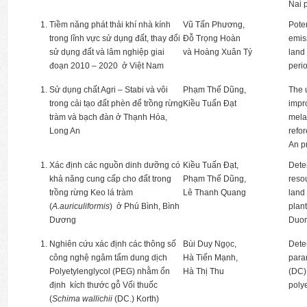
Nai 
Tiềm năng phát thải khí nhà kính
Vũ Tấn Phương,
Pote
trong lĩnh vực sử dụng đất, thay đổi
Đỗ Trọng Hoàn
emis
sử dụng đất và lâm nghiệp giai
và Hoàng Xuân Tý
land
đoạn 2010 – 2020 ở Việt Nam
peri
Sử dụng chất Agri – Stabi và vôi
Phạm Thế Dũng,
The u
trong cải tạo đất phèn để trồng rừng
Kiều Tuấn Đạt
impro
tràm và bạch đàn ở Thạnh Hóa,
mela
Long An
refo
An p
Xác định các nguồn dinh dưỡng có
Kiều Tuấn Đạt,
Deter
khả năng cung cấp cho đất trong
Phạm Thế Dũng,
resou
trồng rừng Keo lá tràm
Lê Thanh Quang
land
(
A.auriculiformis
) ở Phú Bình, Bình
plan
Dương
Duo
Nghiên cứu xác định các thông số
Bùi Duy Ngọc,
Dete
công nghệ ngâm tẩm dung dịch
Hà Tiến Mạnh,
para
Polyetylenglycol (PEG) nhằm ổn
Hà Thị Thu
(DC)
định kích thước gỗ Vối thuốc
poly
(
Schima wallichii
(DC.) Korth)