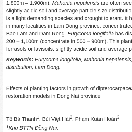
1,800m – 1,900m).
Mahonia
nepalensis
are often see
slightly acidic soil and average particle size distributi
is a light demanding species and drought tolerant. It h
in many localities in Lam Dong province, concentrated i
Bao Lam and Dam Rong.
Eurycoma
longifolia
has dist
200 – 1,100m (concentrate in 500 – 900m). This plan
ferrasols or lavisoils, slightly acidic soil and average p
Keywords:
Eurycoma longifolia, Mahonia nepalensis,
distribution, Lam Dong.
Effects of planting factors in growth of dipterocarpace
restoration models in Dong Nai province
1
2
3
Tô Bá Thanh
, Bùi Việt Hải
, Phạm Xuân Hoàn
1
Khu BTTN Đồng Nai,