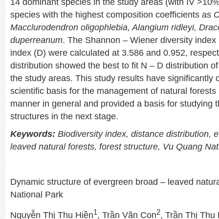
14 dominant species in the study areas (with IV >10
species with the highest composition coefficients as
C
Macclurodendron oligophlebia, Alangium ridleyi, Dra
duperreanum
. The Shannon – Wiener diversity index
index (D) were calculated at 3.586 and 0.952, respect
distribution showed the best to fit N – D distribution of
the study areas. This study results have significantly 
scientific basis for the management of natural forests 
manner in general and provided a basis for studying t
structures in the next stage.
Keywords:
Biodiversity index, distance distribution,
leaved natural forests, forest structure, Vu Quang Nat
Dynamic structure of evergreen broad – leaved natura
National Park
1
2
Nguyễn Thị Thu Hiền
, Trần Văn Con
, Trần Thị Thu