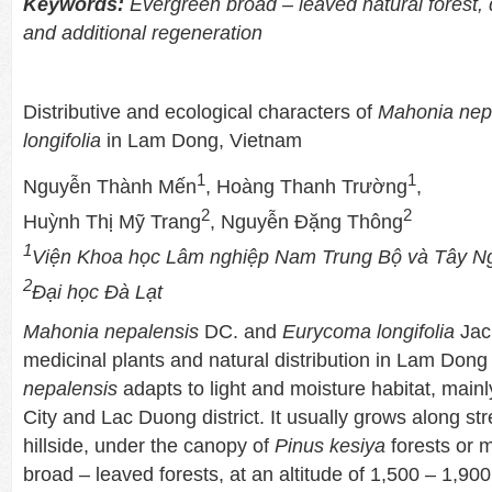
Keywords:
Evergreen broad – leaved natural forest, 
and additional regeneration
Distributive and ecological characters of
Mahonia nep
longifolia
in Lam Dong, Vietnam
1
1
Nguyễn Thành Mến
, Hoàng Thanh Trường
,
2
2
Huỳnh Thị Mỹ Trang
, Nguyễn Đặng Thông
1
Viện Khoa học Lâm nghiệp Nam Trung Bộ và Tây N
2
Đại học Đà Lạt
Mahonia
nepalensis
DC. and
Eurycoma
longifolia
Jack
medicinal plants and natural distribution in Lam Dong
nepalensis
adapts to light and moisture habitat, mainly
City and Lac Duong district. It usually grows along st
hillside, under the canopy of
P
inus kesiya
forests or 
broad – leaved forests, at an altitude of 1,500 – 1,90