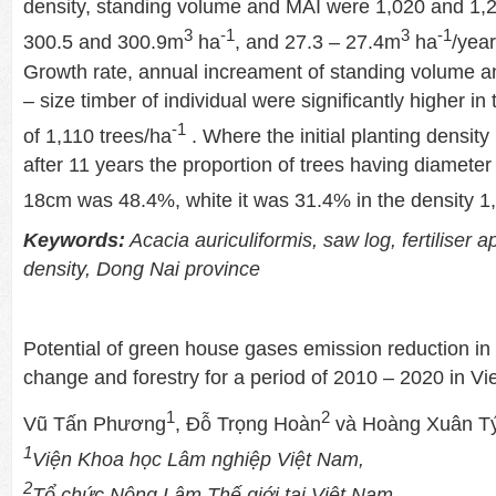
density, standing volume and MAI were 1,020 and 1,2
3
-1
3
-1
300.5 and 300.9m
ha
, and 27.3 – 27.4m
ha
/year
Growth rate, annual increament of standing volume an
– size timber of individual were significantly higher in
-1
of 1,110 trees/ha
. Where the initial planting density
after 11 years the proportion of trees having diameter
18cm was 48.4%, white it was 31.4% in the density 1
Keywords:
Acacia auriculiformis, saw log, fertiliser a
density, Dong Nai province
Potential of green house gases emission reduction in
change and forestry for a period of 2010 – 2020 in V
1
2
Vũ Tấn Phương
, Đỗ Trọng Hoàn
và Hoàng Xuân T
1
Viện Khoa học Lâm nghiệp Việt Nam,
2
Tổ chức Nông Lâm Thế giới tại Việt Nam,