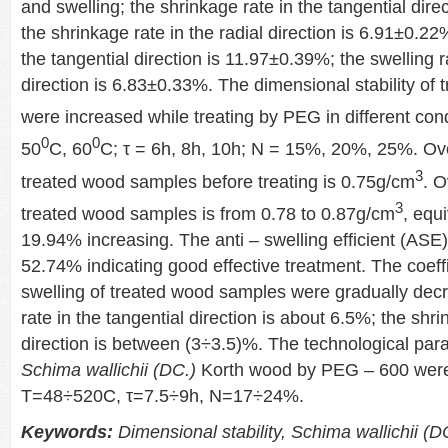
and swelling; the shrinkage rate in the tangential dir
the shrinkage rate in the radial direction is 6.91±0.22%
the tangential direction is 11.97±0.39%; the swelling ra
direction is 6.83±0.33%. The dimensional stability of
were increased while treating by PEG in different cond
0
0
50
C, 60
C; τ = 6h, 8h, 10h; N = 15%, 20%, 25%. Ove
3
treated wood samples before treating is 0.75g/cm
. O
3
treated wood samples is from 0.78 to 0.87g/cm
, equ
19.94% increasing. The anti – swelling efficient (ASE
52.74% indicating good effective treatment. The coeff
swelling of treated wood samples were gradually dec
rate in the tangential direction is about 6.5%; the shri
direction is between (3÷3.5)%. The technological para
Schima wallichii (DC.)
Korth wood by PEG – 600 were 
T=48÷520C, τ=7.5÷9h, N=17÷24%.
Keywords:
Dimensional stability
, Schima wallichii (D