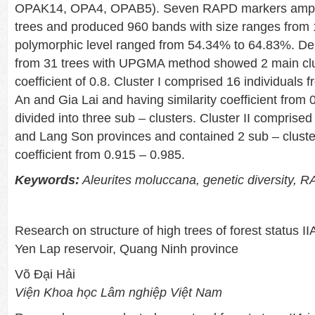
OPAK14, OPA4, OPAB5). Seven RAPD markers amplifi
trees and produced 960 bands with size ranges from 
polymorphic level ranged from 54.34% to 64.83%. D
from 31 trees with UPGMA method showed 2 main clust
coefficient of 0.8. Cluster I comprised 16 individual
An and Gia Lai and having similarity coefficient from 
divided into three sub – clusters. Cluster II comprise
and Lang Son provinces and contained 2 sub – clusters
coefficient from 0.915 – 0.985.
Keywords:
Aleurites moluccana, genetic diversity, 
Research on structure of high trees of forest status IIA
Yen Lap reservoir, Quang Ninh province
Võ Đại Hải
Viện Khoa học Lâm nghiệp Việt Nam