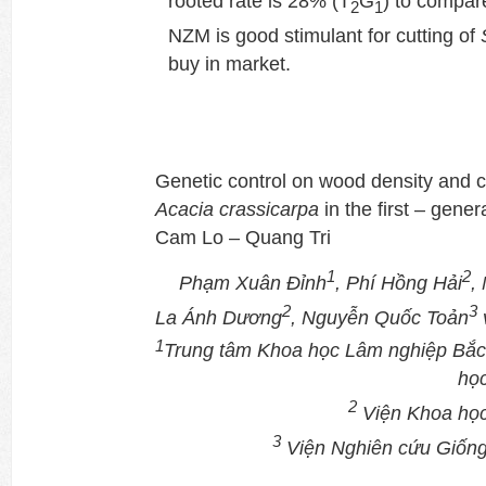
rooted rate is 28% (T
G
) to compar
2
1
NZM is good stimulant for cutting of
buy in market.
Genetic control on wood density and c
Acacia crassicarpa
in the first – gener
Cam Lo – Quang Tri
1
2
Phạm Xuân Đỉnh
, Phí Hồng Hải
,
2
3
La Ánh D
ương
,
Nguyễn Quốc Toản
1
Trung tâm Khoa học Lâm nghiệp Bắc
họ
2
Viện Khoa học
3
Viện Nghiên cứu Giốn