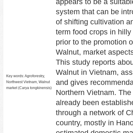
appears to be a suitab
system that can be int
of shifting cultivation
term food crops in hill
prior to the promotion 
Walnut, market aspects
This study reports abou
Walnut in Vietnam, ass
Key words: Agroforestry,
and gives recommendati
Northwest Vietnam, Walnut
market (Carya tongkinensis)
Northern Vietnam. The 
already been establishe
through a network of C
country, mostly in Hano
estimated domestic mar