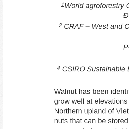
1
World agroforestry C
Đ
2
CRAF – West and Ce
P
4
CSIRO Sustainable E
Walnut has been identif
grow well at elevations
Northern upland of Vie
nuts that can be stored