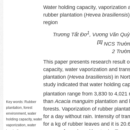
Water holding capacity, vaporization a
rubber plantation (
Hevea brasiliensis
region
1
Trương Tất Đơ
, Vương Văn Qu
[1]
NCS Trường
2 Trườn
This paper presents research result o
capacity, water vaporization and trans
plantation (
Hevea brasiliensis
) in Nor
study indicated that water holding cap
plantation range from 3,830 to 4,021
than
Acacia manguim
plantation and 
Key words: Rubber
plantation, forest
forests. Vaporization of rubber planta
environment, water
for a day without rain. Intensity of tra
holding capacity, water
for a kg of rubber leaves and it is 20
vaporization, water