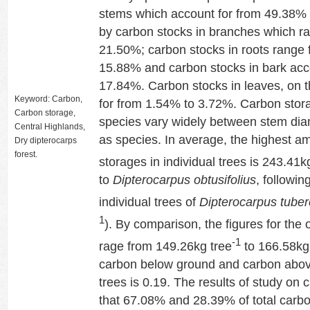
stems which account for from 49.38% 
by carbon stocks in branches which r
21.50%; carbon stocks in roots range
15.88% and carbon stocks in bark acc
17.84%. Carbon stocks in leaves, on t
Keyword: Carbon,
for from 1.54% to 3.72%. Carbon stor
Carbon storage,
species vary widely between stem dia
Central Highlands,
as species. In average, the highest a
Dry dipterocarps
forest.
storages in individual trees is 243.41k
to
Dipterocarpus obtusifolius
, followin
individual trees of
Dipterocarpus tuber
1
). By comparison, the figures for the
-1
rage from 149.26kg tree
to 166.58kg
carbon below ground and carbon above
trees is 0.19. The results of study on 
that 67.08% and 28.39% of total carbon