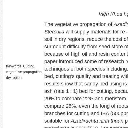
Viện Khoa h
The vegetative propagation of
Azadi
Sterculia
will supply materials for re
soil in dry regions, reduce the cost o
surmount difficulty from seed store o
because of high oil and resin content
paper introduced some of research re
Keywords: Cutting,
techniques of both species including:
vegetative propagation,
bed, cutting’s quality and treating wi
dry region
results show that sandy bed using is 
ash (rate 1 : 1) bed for cutting, becau
29% to compare 22% and meristem r
compare 25%, even the long of roots 
branches for cutting and IBA (500pp
suitable for
Azadirachta ninh thuan
p