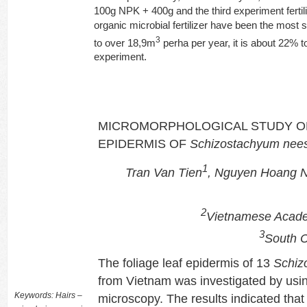
100g NPK + 400g and the third experiment ferti
organic microbial fertilizer have been the most si
3
to over 18,9m
perha per year, it is about 22% 
experiment.
MICROMORPHOLOGICAL STUDY O
EPIDERMIS OF
Schizostachyum
nee
1
Tran Van Tien
, Nguyen Hoang 
2
Vietnamese Acade
3
South C
The foliage leaf epidermis of 13
Schiz
from Vietnam was investigated by usi
Keywords: Hairs –
microscopy. The results indicated that