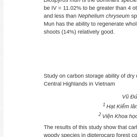
Diospyros mun
is the dominant species
be IV = 11.02% to be greater than 4 o
and less than
Nephelium chryseum
sp
Mun has the ability to regenerate wh
shoots (14%) relatively good.
Study on carbon storage ability of dry 
Central Highlands in Vietnam
Vũ Đ
1
Hạt Kiểm lâ
2
Viện Khoa họ
The results of this study show that car
woody species in dipterocarp forest co