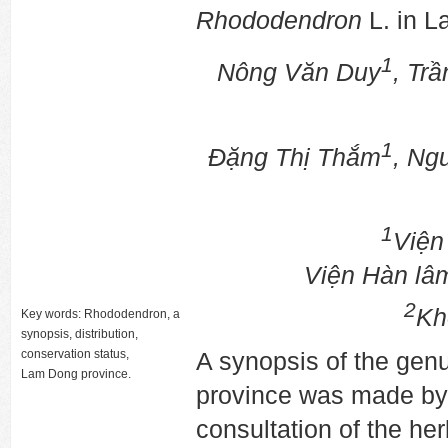
Rhododendron
L. in L
1
Nông Văn Duy
, Tr
1
Đặng Thị Thắm
, Ng
1
Viện
Viện Hàn lâ
2
Kh
Key words: Rhododendron, a
synopsis, distribution,
conservation status,
A synopsis of the gen
Lam Dong province.
province was made by 
consultation of the he