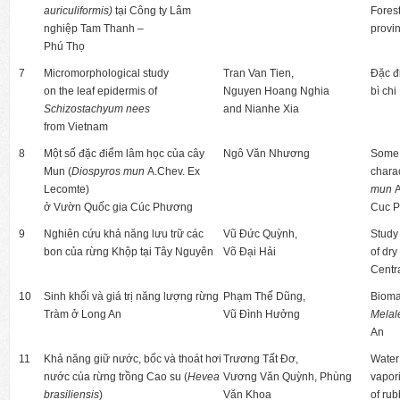
auriculiformis)
tại Công ty Lâm
Fores
nghiệp Tam Thanh –
provi
Phú Thọ
7
Micromorphological study
Tran Van Tien,
Đặc đ
on the leaf epidermis of
Nguyen Hoang Nghia
bì ch
Schizostachyum nees
and Nianhe Xia
from Vietnam
8
Một số đặc điểm lâm học của cây
Ngô Văn Nhương
Some s
Mun (
Diospyros mun
A.Chev. Ex
charac
Lecomte)
mun
A
ở Vườn Quốc gia Cúc Phương
Cuc P
9
Nghiên cứu khả năng lưu trữ các
Vũ Đức Quỳnh,
Study 
bon của rừng Khộp tại Tây Nguyên
Võ Đại Hải
of dry
Centr
10
Sinh khối và giá trị năng lượng rừng
Phạm Thế Dũng,
Biomas
Tràm ở Long An
Vũ Đình Hưởng
Mela
An
11
Khả năng giữ nước, bốc và thoát hơi
Trương Tất Đơ,
Water 
nước của rừng trồng Cao su (
Hevea
Vương Văn Quỳnh, Phùng
vapori
brasiliensis
)
Văn Khoa
of rub