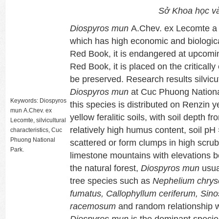
Sở Khoa học v
Diospyros mun
A.Chev. ex Lecomte a l
which has high economic and biologica
Red Book, it is endangered at upcomi
Red Book, it is placed on the critical
be preserved. Research results silvicut
Diospyros mun
at Cuc Phuong Nationa
Keywords: Diospyros
this species is distributed on Renzin y
mun A.Chev. ex
yellow feralitic soils, with soil depth f
Lecomte, silvicultural
relatively high humus content, soil pH 
characteristics, Cuc
Phuong National
scattered or form clumps in high scrub
Park.
limestone mountains with elevations b
the natural forest,
Diospyros mun
usua
tree species such as
Nephelium chry
fumatus, Callophyllum ceriferum, Sino
racemosum
and random relationship w