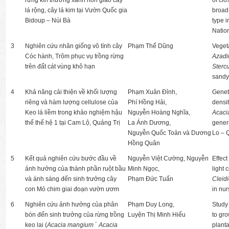
rừng kín thường xanh hỗn giao cây
of cl
lá rộng, cây lá kim tại Vườn Quốc gia
broad 
Bidoup – Núi Bà
type 
Natio
3
Nghiên cứu nhân giống vô tính cây
Phạm Thế Dũng
Veget
Cóc hành, Trôm phục vụ trồng rừng
Azadi
trên đất cát vùng khô hạn
Stercu
sandy 
4
Khả năng cải thiện về khối lượng
Phạm Xuân Đỉnh,
Genet
riêng và hàm lượng cellulose của
Phí Hồng Hải,
densit
Keo lá liềm trong khảo nghiệm hậu
Nguyễn Hoàng Nghĩa,
Acaci
thế thế hệ 1 tại Cam Lộ, Quảng Trị
La Ánh Dương,
gener
Nguyễn Quốc Toản và Dương
Lo – 
Hồng Quân
5
Kết quả nghiên cứu bước đầu về
Nguyễn Việt Cường, Nguyễn
Effect 
ảnh hưởng của thành phần ruột bầu
Minh Ngọc,
light 
và ánh sáng đến sinh trưởng cây
Phạm Đức Tuấn
Cleidi
con Mỏ chim giai đoạn vườn ươm
in nur
6
Nghiên cứu ảnh hưởng của phân
Phạm Duy Long,
Study 
bón đến sinh trưởng của rừng trồng
Luyện Thị Minh Hiếu
to gro
keo lai (
Acacia mangium
´
Acacia
plant