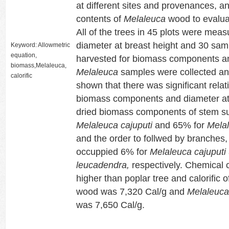
at different sites and provenances, a
contents of
Melaleuca
wood to evaluate
All of the trees in 45 plots were meas
diameter at breast height and 30 sam
Keyword: Allowmetric
equation,
harvested for biomass components a
biomass,Melaleuca,
Melaleuca
samples were collected an
calorific
shown that there was significant rela
biomass components and diameter at 
dried biomass components of stem s
Melaleuca cajuputi
and 65% for
Mela
and the order to follwed by branches,
occuppied 6% for
Melaleuca cajuputi
leucadendra,
respectively. Chemical 
higher than poplar tree and calorific 
wood was 7,320 Cal/g and
Melaleuca
was 7,650 Cal/g.