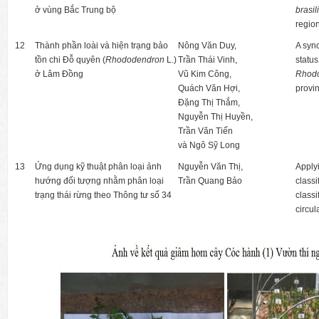
ở vùng Bắc Trung bộ
brasil
regio
12
Thành phần loài và hiện trạng bảo
Nông Văn Duy,
A syn
tồn chi Đỗ quyên (
Rhododendron
L.)
Trần Thái Vinh,
status
ở Lâm Đồng
Vũ Kim Công,
Rhod
Quách Văn Hợi,
provi
Đặng Thị Thắm,
Nguyễn Thị Huyền,
Trần Văn Tiến
và Ngô Sỹ Long
13
Ứng dụng kỹ thuật phân loại ảnh
Nguyễn Văn Thị,
Apply
hướng đối tượng nhằm phân loại
Trần Quang Bảo
classi
trạng thái rừng theo Thông tư số 34
classi
circul