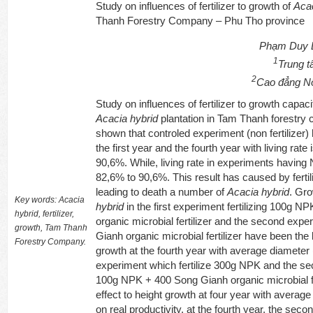
Study on influences of fertilizer to growth of
Acac
Thanh Forestry Company – Phu Tho province
Phạm Duy 
1
Trung 
2
Cao đẳng N
Study on influences of fertilizer to growth capaci
Acacia hybrid
plantation in Tam Thanh forestry
shown that controled experiment (non fertilizer) h
the first year and the fourth year with living rat
90,6%. While, living rate in experiments having N
82,6% to 90,6%. This result has caused by fertil
leading to death a number of
Acacia hybrid
. Gro
Key words: Acacia
hybrid
in the first experiment fertilizing 100g 
hybrid, fertilizer,
organic microbial fertilizer and the second exper
growth, Tam Thanh
Gianh organic microbial fertilizer have been the 
Forestry Company.
growth at the fourth year with average diameter (
experiment which fertilize 300g NPK and the sec
100g NPK + 400 Song Gianh organic microbial fe
effect to height growth at four year with averag
on real productivity, at the fourth year, the secon