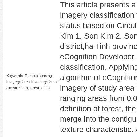
This article presents a
imagery classification
status based on Circu
Kim 1, Son Kim 2, So
district,ha Tinh prov
eCognition Developer 
classification. Applyi
algorithm of eCogniti
Keywords: Remote sensing
imagery, forest inventory, forest
imagery of study area 
classification, forest status.
ranging areas from 0.0
definition of forest, t
merge into the contigu
texture characteristic.