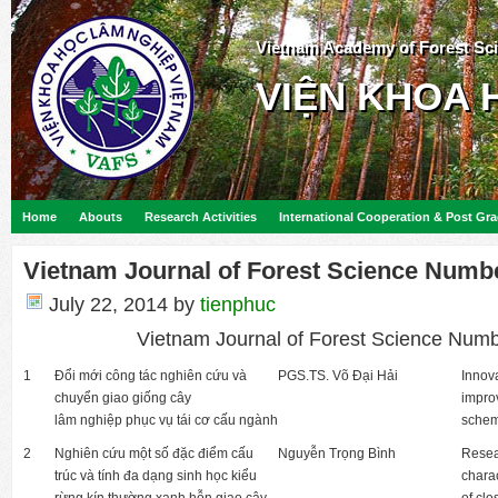
Vietnam Academy of Forest Sc
VIỆN KHOA 
Home
Abouts
Research Activities
International Cooperation & Post Gr
Vietnam Journal of Forest Science Numb
July 22, 2014
by
tienphuc
Vietnam Journal of Forest Science Num
1
Đổi mới công tác nghiên cứu và
PGS.TS. Võ Đại Hải
Innova
chuyển giao giống cây
impro
lâm nghiệp phục vụ tái cơ cấu ngành
scheme
2
Nghiên cứu một số đặc điểm cấu
Nguyễn Trọng Bình
Resear
trúc và tính đa dạng sinh học kiểu
charac