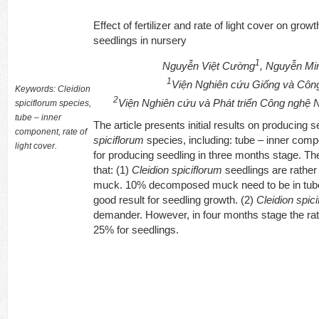
Effect of fertilizer and rate of light cover on grow
seedlings in nursery
1
Nguyễn Việt Cường
, Nguyễn Mi
1
Viện Nghiên cứu Giống và Côn
Keywords: Cleidion
2
Viện Nghiên cứu và Phát triển Công nghệ
spiciflorum species,
tube – inner
The article presents initial results on producing s
component, rate of
spiciflorum
species, including: tube – inner comp
light cover.
for producing seedling in three months stage. T
that: (1)
Cleidion spiciflorum
seedlings are rathe
muck. 10% decomposed muck need to be in tube 
good result for seedling growth. (2)
Cleidion spic
demander. However, in four months stage the rate
25% for seedlings.