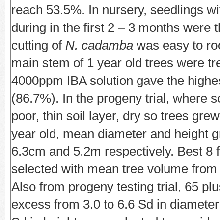
reach 53.5%. In nursery, seedlings w
during in the first 2 – 3 months were 
cutting of
N. cadamba
was easy to roo
main stem of 1 year old trees were tr
4000ppm IBA solution gave the highes
(86.7%). In the progeny trial, where soi
poor, thin soil layer, dry so trees grew
year old, mean diameter and height 
6.3cm and 5.2m respectively. Best 8 
selected with mean tree volume from 
Also from progeny testing trial, 65 plu
excess from 3.0 to 6.6 Sd in diameter