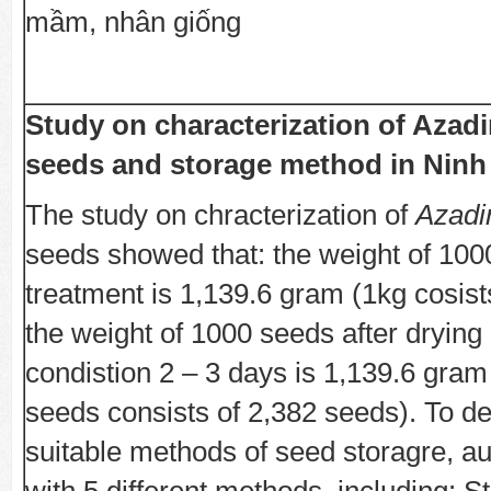
mầm, nhân giống
Study on characterization of Azadi
seeds and storage method in Nin
The study on chracterization of
Azadi
seeds showed that: the weight of 1000
treatment is 1,139.6 gram (1kg cosists
the weight of 1000 seeds after drying 
condistion 2 – 3 days is 1,139.6 gram
seeds consists of 2,382 seeds). To d
suitable methods of seed storagre, a