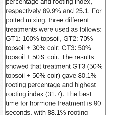
percentage and rooting index,
respectively 89.9% and 25.1. For
potted mixing, three different
treatments were used as follows:
GT1: 100% topsoil, GT2: 70%
topsoil + 30% coir; GT3: 50%
topsoil + 50% coir. The results
showed that treatment GT3 (50%
topsoil + 50% coir) gave 80.1%
rooting percentage and highest
rooting index (31.7). The best
time for hormone treatment is 90
seconds, with 88.1% rooting