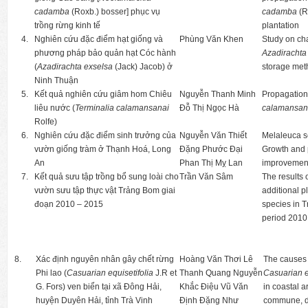
cadamba
(Roxb.) bosser] phục vụ
cadamba
(R
trồng rừng kinh tế
plantation
4.
Nghiên cứu đặc điểm hạt giống và
Phùng Văn Khen
Study on cha
phương pháp bảo quản hạt Cóc hành
Azadirachta
(
Azadirachta exselsa
(Jack) Jacob) ở
storage met
Ninh Thuận
5.
Kết quả nghiên cứu giâm hom Chiêu
Nguyễn Thanh Minh
Propagation 
liêu nước (
Terminalia calamansanai
Đỗ Thị Ngọc Hà
calamansan
Rolfe)
6.
Nghiên cứu đặc điểm sinh trưởng của
Nguyễn Văn Thiết
Melaleuca s
vườn giống tràm ở Thạnh Hoá, Long
Đặng Phước Đại
Growth and p
An
Phan Thị Mỵ Lan
improvemen
7.
Kết quả sưu tập trồng bổ sung loài cho
Trần Văn Sâm
The results 
vườn sưu tập thực vật Trảng Bom giai
additional p
đoạn 2010 – 2015
species in 
period 2010
8.
Xác định nguyên nhân gây chết rừng
Hoàng Văn Thơi Lê
The causes 
Phi lao (
Casuarian equisetifolia
J.R et
Thanh Quang Nguyễn
Casuarian e
G. Fors) ven biển tại xã Đông Hải,
Khắc Điệu Vũ Văn
in coastal 
huyện Duyên Hải, tỉnh Trà Vinh
Định Đặng Như
commune, du