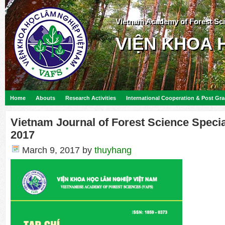
Vietnam Academy of Forest Sc
VIỆN KHOA 
Home
Abouts
Research Activities
International Cooperation & Post Gr
Vietnam Journal of Forest Science Speci
2017
March 9, 2017
by
thuyhang