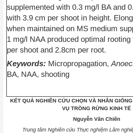
supplemented with 0.3 mg/l BA and 0
with 3.9 cm per shoot in height. Elon
when maintained on MS medium sup
1 mg/l NAA produced optimal rooting 
per shoot and 2.8cm per root.
Keywords:
Micropropagation,
Anoec
BA, NAA, shooting
KẾT QUẢ NGHIÊN CỨU CHỌN VÀ NHÂN GIỐN
VỤ TRỒNG RỪNG KINH TẾ
Nguyễn Văn Chiến
Trung tâm Nghiên cứu Thực nghiệm Lâm ngh