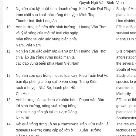
Quỳnh Ngô Văn Bình
Vinh
9.
Nghiên cứu kỹ thuật kinh doanh rừng
Kiều Tuấn Đạt Phạm
Study of Me
tràm chồi sau khai thác trắng ở huyện
Minh Toạ
plantation a
Thạnh Hoá, tỉnh Long An
Hoa district
10
Ảnh hưởng thể nền đến sinh trưởng
Hoàng Văn Thơi
Effect of Si
và tỷ lệ sống của một số loài cây ngập
survival ra
mặn trồng tại các đảo vùng biển phía
PlantED in 
Nam, Việt Nam
11
Nghiên cứu đặc điểm lập địa và phân
Hoàng Văn Thơi
Site propert
chia lập địa trồng rừng ngập mặn tại
afforestatio
các đảo vùng biển phía Nam Việt Nam
the several 
South of Vi
12
Nghiên cứu gây trồng một số loài cây
Kiều Tuấn Đạt Võ
Study of pl
bản địa phòng chống sạt lở ven sông
Trung Kiên
species to 
rạch ở huyện Nhà Bè, thành phố Hồ
riverside in
Chí Minh
Minh city
13
Ảnh hưởng của tỉa thưa và phân bón
Phạm Văn Bốn
Effects of th
tới sinh trưởng, năng suất rừng trồng
growth, prod
keo lai cung cấp gỗ tại khu vực Đông
plantation f
Nam Bộ
Southeaster
14
Kết quả trồng rừng Lò bo (
Brownlowia
Trần Hữu Biển Lê
The results 
tabularis
Pierre) cung cấp gỗ lớn ở
Xuân Trường
tecniques f