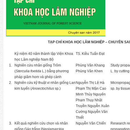
TẠP CHÍ KHOA HỌC LÂM NGHIỆP – CHUYÊN SA
Kỷ niệm 40 năm thành lập Viện Khoa
TS. Kiều Tuấn Đạt
học Lâm nghiệp Nam Bộ
1.
Nghiên cứu nhân giống Trôm
Phùng Văn Khang
Study propa
(
Sterculia foetida
L.) bằng phương
Phùng Văn Khen
L. by cuttin
pháp giâm hom và ghép cành
2.
Nghiên cứu kỹ thuật vi nhân giống Lan
Nguyễn Thị Lệ Hà
Micropropag
kim tuyến (
Anoectochilus
sp.)
Phạm Thị Mận Cao
sp. by tissu
Minh Thủy Nguyên
Phạm Thụy Nhật
Truyền Nguyễn Xuân
Cường Nguyễn Văn
Thiết
3.
Kết quả nghiên cứu chọn và nhân
Nguyễn Văn Chiến
Research re
giống Gáo trắng [
Neolamarckia
propagation