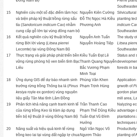
Đông Nam Bộ
Pierre plant
Southeaste
15
Nghiên cứu một số đặc điểm lâm học
Nguyễn Kiên Cường
Silvicultura
và biện pháp kỹ thuật trồng rừng sấu
Đỗ Thị Ngọc Hà Kiều
planting te
tía (
Sandoricum indicum
Cav) nhằm
Phương Anh
indicum
Cav
cung cấp gỗ lớn tại vùng đông nam bộ
Southeaste
16
Kết quả nghiên cứu kỹ thuật trồng
Nguyễn Anh Tuấn
The study of
rừng Bời lời vàng (
Litsea pierrei
Nguyễn Hoàng Tiệp
Litsea pierr
Lecomte) tại vùng Đông Nam Bộ
Southeaster
17
Thực trạng và giải pháp phát triển bền
Kiều Tuấn Đạt Lê
Status and s
vững rừng phòng hộ ven biển tỉnh Bạc
Thanh Quang Nguyễn
development
Liêu
Bắc Vương Phạm
forests in b
Minh Toại
18
Ứng dụng GIS để dự báo nhanh sinh
Phùng Văn Khen
Application 
trưởng rừng trồng Thông ba lá (
Pinus
Phạm Trịnh Hùng
grwoth of
Pi
kesiya
royle ex gordon) vùng nguyên
gordon plan
liệu giấy Tân Mai tỉnh Lâm Đồng
mill area, 
19
Phân tích khả năng cạnh tranh kinh tế
Trần Thanh Cao
Nalyzing ec
của rừng trồng Keo lá tràm áp dụng
Phạm Thế Dũng Kiều
advantage 
tiến bộ kỹ thuật ở vùng Đông Nam Bộ
Tuấn Đạt Vũ Đình
plantations
Hưởng
techniques 
20
Năng suất và hiệu quả kinh tế rừng
Ngô Văn Ngọc Võ
Productivit
trồng keo lai tại vùng đất ngập lợ chua
Ngươn Thảo
planting of 