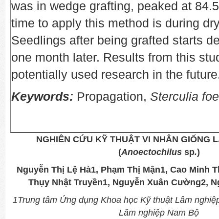
was in wedge grafting, peaked at 84.
time to apply this method is during dr
Seedlings after being grafted starts d
one month later. Results from this st
potentially used research in the future
Keywords:
Propagation,
Sterculia fo
NGHIÊN CỨU KỸ THUẬT VI NHÂN GIỐNG L
(
Anoectochilus
sp
.
)
Nguyễn Thị Lệ Hà1, Phạm Thị Mận1, Cao Minh 
Thụy Nhật Truyền1, Nguyễn Xuân Cường2, N
1Trung tâm Ứng dụng Khoa học Kỹ thuật Lâm nghi
Lâm nghiệp Nam Bộ