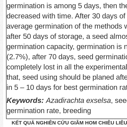
germination is among 5 days, then th
decreased with time. After 30 days of
average germination of the methods 
after 50 days of storage, a seed almost
germination capacity, germination is n
(2.7%), after 70 days, seed germinat
completely lost in all the experimenta
that, seed using should be planed after
in 5 – 10 days for best germination ra
Keywords:
Azadirachta exselsa
, see
germination rate, breeding
KẾT QUẢ NGHIÊN CỨU GIÂM HOM CHIÊU LIÊU