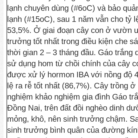
lạnh chuyên dùng (#6oC) và bảo quả
lạnh (#15oC), sau 1 năm vẫn cho tỷ 
53,5%. Ở giai đoạn cây con ở vườn 
trưởng tốt nhất trong điều kiện che s
thời gian 2 – 3 tháng đầu. Gáo trắng
sử dụng hom từ chồi chính của cây c
được xử lý hormon IBA với nồng độ 
lệ ra rễ tốt nhất (86,7%). Cây trồng ở
nghiệm khảo nghiệm gia đình Gáo trắ
Đồng Nai, trên đất đồi nghèo dinh dư
mỏng, khô, nên sinh trưởng chậm. Sa
sinh trưởng bình quân của đường kín