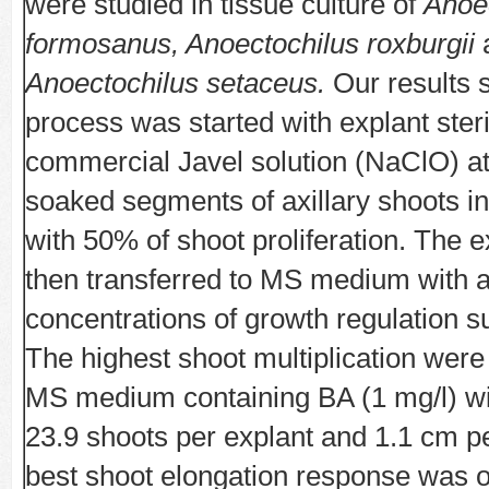
were studied in tissue culture of
Anoe
formosanus, Anoectochilus roxburgii
Anoectochilus setaceus.
Our results 
process was started with explant steri
commercial Javel solution (NaClO) a
soaked segments of axillary shoots i
with 50% of shoot proliferation. The 
then transferred to MS medium with a
concentrations of growth regulation 
The highest shoot multiplication were
MS medium containing BA (1 mg/l) 
23.9 shoots per explant and 1.1 cm p
best shoot elongation response was