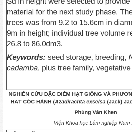
Sd in height were selected to provide
material for the next study phase. Th
trees was from 9.2 to 15.6cm in diame
9m in height; individual tree volume 
26.8 to 86.0dm3.
Keywords:
seed storage, breeding,
cadamba
, plus tree family, vegetativ
NGHIÊN CỨU ĐẶC ĐIỂM HẠT GIỐNG VÀ PHƯƠ
HẠT CÓC HÀNH (
Azadirachta exselsa
(Jack) J
Phùng Văn Khen
Viện Khoa học Lâm nghiệp Nam