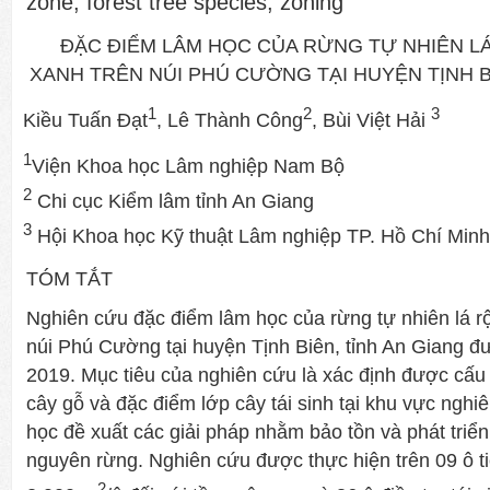
zone, forest tree species, zoning
ĐẶC ĐIỂM LÂM HỌC CỦA RỪNG TỰ NHIÊN 
XANH TRÊN NÚI PHÚ CƯỜNG TẠI HUYỆN TỊNH B
1
2
3
Kiều Tuấn Đạt
, Lê Thành Công
, Bùi Việt Hải
1
Viện Khoa học Lâm nghiệp Nam Bộ
2
Chi cục Kiểm lâm tỉnh An Giang
3
Hội Khoa học Kỹ thuật Lâm nghiệp TP. Hồ Chí Minh
TÓM TẮT
Nghiên cứu đặc điểm lâm học của rừng tự nhiên lá r
núi Phú Cường tại huyện Tịnh Biên, tỉnh An Giang đ
2019. Mục tiêu của nghiên cứu là xác định được cấu 
cây gỗ và đặc điểm lớp cây tái sinh tại khu vực ngh
học đề xuất các giải pháp nhằm bảo tồn và phát triể
nguyên rừng. Nghiên cứu được thực hiện trên 09 ô ti
2