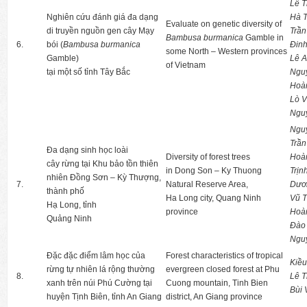
Lê T
Nghiên cứu đánh giá đa dạng
Hà 
Evaluate on genetic diversity of
di truyền nguồn gen cây Mạy
Trần
Bambusa burmanica
Gamble in
6.
bói (
Bambusa burmanica
Đinh
some North – Western provinces
Gamble)
Lê 
of Vietnam
tại một số tỉnh Tây Bắc
Ngu
Hoàn
Lò V
Ngu
Ngu
Trần
Đa dạng sinh học loài
Diversity of forest trees
Hoà
cây rừng tại Khu bảo tồn thiên
in Dong Son – Ky Thuong
Trịn
nhiên Đồng Sơn – Kỳ Thượng,
7.
Natural Reserve Area,
Dươ
thành phố
Ha Long city, Quang Ninh
Vũ 
Hạ Long, tỉnh
province
Hoà
Quảng Ninh
Đào
Ngu
Đặc đặc điểm lâm học của
Forest characteristics of tropical
Kiều
rừng tự nhiên lá rộng thường
evergreen closed forest at Phu
8.
Lê 
xanh trên núi Phú Cường tại
Cuong mountain, Tinh Bien
Bùi 
huyện Tịnh Biên, tỉnh An Giang
district, An Giang province