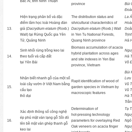
Bác Ái, tỉnh Ninh Thuận
province
Bùi
Đoàn
Hiện trạng phân bố và đặc
The distribution status and
La 
điểm lâm học loài Hoàng đàn
silvicultural characteristics of
Hoà
13.
giả (
Dacrydium elatum
(Roxb.)
Dacrydium elatum
(Roxb.) Wall
Doã
Wall) tại Rừng Quốc gia Yên
in Yen Tu National Forests,
Trịn
Tử, Quảng Ninh
Quang Ninh province
Hà 
Biomass accumulation of acacia
Sinh khối rừng trồng keo lai
Ngu
hybrid plantation across ages
14.
theo tuổi và cấp đất
Hà T
and site indexes in Yen Bai
tại Yên Bái
Võ Đ
province, Vietnam
Bùi
Nhận biết nhanh gỗ của một số
Lưu
Rapit identification of wood of
loài cây vườn ở Việt Nam bằng
Vũ 
15.
garden species in Vietnam by
cấu tạo
Vũ T
macroscopic features
thô đại
Hà 
Trần
Determination of
Tạ 
Xác định thông số công nghệ
hot-pressing technology
Ngu
ép phủ mặt ván lạng gỗ Sồi đỏ
16.
parameters for overlaying Red
Ngô
lên bề mặt ván ghép thanh gỗ
Oak veneers on acacia finger
Ngu
keo lai