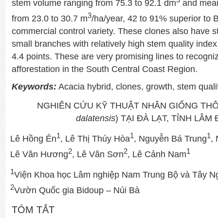
stem volume ranging from 75.3 to 92.1 dm
and mean
3
from 23.0 to 30.7 m
/ha/year, 42 to 91% superior to 
commercial control variety. These clones also have s
small branches with relatively high stem quality index
4.4 points. These are very promising lines to recogniz
afforestation in the South Central Coast Region.
Keywords:
Acacia hybrid, clones, growth, stem quali
NGHIÊN CỨU KỸ THUẬT NHÂN GIỐNG THÔN
dalatensis
) TẠI ĐÀ LẠT, TỈNH LÂM
1
1
1
Lê Hồng Én
, Lê Thị Thúy Hòa
, Nguyễn Bá Trung
,
2
2
1
Lê Văn Hương
, Lê Văn Sơn
, Lê Cảnh Nam
1
Viện Khoa học Lâm nghiệp Nam Trung Bộ và Tây N
2
Vườn Quốc gia Bidoup – Núi Bà
TÓM TẮT