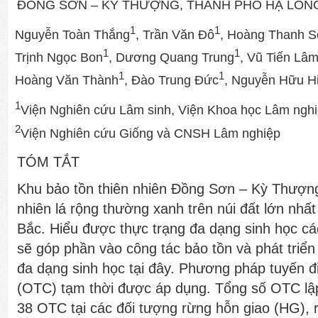
ĐỒNG SƠN – KỲ THƯỢNG, THÀNH PHỐ HẠ LONG
1
1
Nguyễn Toàn Thắng
, Trần Văn Đô
, Hoàng Thanh 
1
1
Trịnh Ngọc Bon
, Dương Quang Trung
, Vũ Tiến Lâ
1
1
Hoàng Văn Thành
, Đào Trung Đức
, Nguyễn Hữu H
1
Viện Nghiên cứu Lâm sinh, Viện Khoa học Lâm ngh
2
Viện Nghiên cứu Giống và CNSH Lâm nghiệp
TÓM TẮT
Khu bảo tồn thiên nhiên Đồng Sơn – Kỳ Thượng
nhiên lá rộng thường xanh trên núi đất lớn nhất
Bắc. Hiểu được thực trạng đa dạng sinh học cá
sẽ góp phần vào công tác bảo tồn và phát triển 
đa dạng sinh học tại đây. Phương pháp tuyến đi
(OTC) tạm thời được áp dụng. Tổng số OTC lập 
38 OTC tại các đối tượng rừng hỗn giao (HG), 