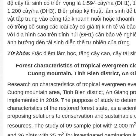
độ cây tái sinh có triển vọng là 1.594 cây/ha (ĐH1),
1.200 cây/ha (ĐH3). Biện pháp kỹ thuật lâm sinh để 
vật tập trung vào công tác khoanh nuôi hoặc khoanh n
có trồng bổ sung các loài cây có giá trị kinh tế và bả
với địa hình cao trên đỉnh núi (ĐH1) cần bảo vệ ngh
ảnh hưởng đến tái sinh diễn thế tự nhiên của rừng.
Từ khóa:
Đặc điểm lâm học, tầng cây cao, cây tái si
Forest characteristics of tropical evergreen cl
Cuong mountain, Tinh Bien district, An G
Research on characteristics of tropical evergreen eve
Cuong mountain area, Tinh Bien district, An Giang p
implemented in 2019. The puppose of study to determ
characteristics of the restored forest state, as a scient
proposing solutions to conservation and sustainable 
resources. The study of 09 sample plot with ​​2,000 m
2
and 36 plots with 25 m
for investigated gemination 