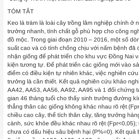
TÓM TẮT
Keo lá tràm là loài cây trồng lâm nghiệp chính ở 
trưởng nhanh, tính chất gỗ phù hợp cho công ngh
đồ mộc. Trong giai đoạn 2010 – 2016, một số dò
suất cao và có tính chống chịu với nấm bệnh đã
nhận giống để phát triển cho khu vực Đồng Nai và
kiện tương tự. Để phát triển các giống mới vào sả
điểm có điều kiện tự nhiên khác, việc nghiên cứ
trưởng là cần thiết. Kết quả nghiên cứu khảo ng
AA42, AA53, AA56, AA92, AA95 và 1 đối chứng tạ
gian 46 tháng tuổi cho thấy sinh trưởng đường 
thẳng thân các giống không khác nhau rõ rệt (Fpr>
chiều cao cây, thể tích thân cây, tăng trưởng hàn
cành, sức khỏe đều khác nhau rõ rệt (Fpr<0,05);
chưa có dấu hiệu sâu bệnh hại (P%=0). Kết quả