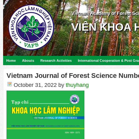
Vietnam Academy of Forest Sc
VIỆN KHOA 
Home
Abouts
Research Activities
International Cooperation & Post Gr
Vietnam Journal of Forest Science Numb
October 31, 2022
by
thuyhang