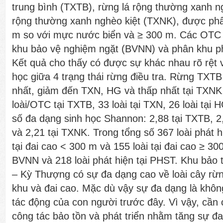
trung bình (TXTB), rừng lá rộng thường xanh n
rộng thường xanh nghèo kiệt (TXNK), được phâ
m so với mực nước biển và ≥ 300 m. Các OTC 
khu bảo vệ nghiệm ngặt (BVNN) và phân khu ph
Kết quả cho thấy có được sự khác nhau rõ rệt v
học giữa 4 trạng thái rừng điều tra. Rừng TXTB
nhất, giảm đến TXN, HG và thấp nhất tại TXNK.
loài/OTC tại TXTB, 33 loài tại TXN, 26 loài tại 
số đa dạng sinh học Shannon: 2,88 tại TXTB, 2,
và 2,21 tại TXNK. Trong tổng số 367 loài phát h
tại đai cao < 300 m và 155 loài tại đai cao ≥ 300
BVNN và 218 loài phát hiện tại PHST. Khu bảo 
– Kỳ Thượng có sự đa dạng cao về loài cây rừng
khu và đai cao. Mặc dù vậy sự đa dạng là khô
tác động của con người trước đây. Vì vậy, cần
công tác bảo tồn và phát triển nhằm tăng sự đa 