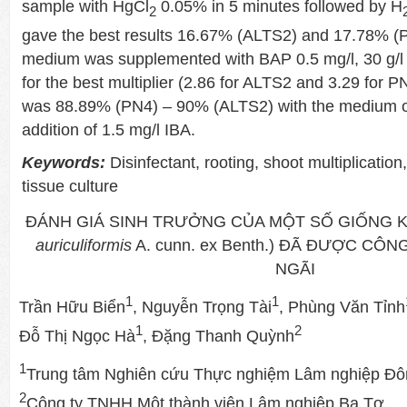
sample with HgCl
0.05% in 5 minutes followed by H
2
gave the best results 16.67% (ALTS2) and 17.78% (
medium was supplemented with BAP 0.5 mg/l, 30 g/l s
for the best multiplier (2.86 for ALTS2 and 3.29 for P
was 88.89% (PN4) – 90% (ALTS2) with the medium of
addition of 1.5 mg/l IBA.
Keywords:
Disinfectant, rooting, shoot multiplication,
tissue culture
ĐÁNH GIÁ SINH TRƯỞNG CỦA MỘT SỐ GIỐNG K
auriculiformis
A. cunn. ex Benth.) ĐÃ ĐƯỢC CÔ
NGÃI
1
1
Trần Hữu Biển
, Nguyễn Trọng Tài
, Phùng Văn Tỉnh
1
2
Đỗ Thị Ngọc Hà
, Đặng Thanh Quỳnh
1
Trung tâm Nghiên cứu Thực nghiệm Lâm nghiệp Đ
2
Công ty TNHH Một thành viên Lâm nghiệp Ba Tơ