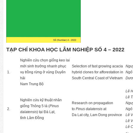
TẠP CHÍ KHOA HỌC LÂM NGHIỆP SỐ
4
–
20
2
2
Nghiên cứu chọn giống keo lai
mới sinh trưởng nhanh phục
Selection of fast growing acacia
Ngu
1.
vụ trồng rừng ở vùng Duyên
hybrid clones for afforestation in
Ngô
hải
South Central Coast of Vietnam
Dươ
Nam Trung Bộ
Lê 
Lê T
Nghiên cứu kỹ thuật nhân
Research on propagation
Ngu
giống Thông 5 lá (
Pinus
2.
to
Pinus dalatensis
at
Ngô
dalatensis
) tại Đà Lạt,
Da Lat city, Lam Dong province
Lê 
tỉnh Lâm Đồng
Lê 
Lê 