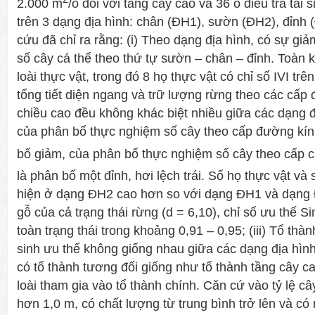
2.000 m
/ô đối với tầng cây cao và 36 ô điều tra tái 
trên 3 dạng địa hình: chân (ĐH1), sườn (ĐH2), đỉnh 
cứu đã chỉ ra rằng: (i) Theo dạng địa hình, có sự giả
số cây cá thể theo thứ tự sườn – chân – đỉnh. Toàn 
loài thực vật, trong đó 8 họ thực vật có chỉ số IVI tr
tổng tiết diện ngang và trữ lượng rừng theo các cấp
chiều cao đều không khác biệt nhiều giữa các dạng đị
của phân bố thực nghiệm số cây theo cấp đường kín
bố giảm, của phân bố thực nghiệm số cây theo cấp c
là phân bố một đỉnh, hơi lệch trái. Số họ thực vật và 
hiện ở dạng ĐH2 cao hơn so với dạng ĐH1 và dạng 
gỗ của cả trạng thái rừng (d = 6,10), chỉ số ưu thế S
toàn trạng thái trong khoảng 0,91 – 0,95; (iii) Tổ thàn
sinh ưu thế không giống nhau giữa các dạng địa hình.
có tổ thành tương đối giống như tổ thành tầng cây ca
loài tham gia vào tổ thành chính. Căn cứ vào tỷ lệ câ
hơn 1,0 m, có chất lượng từ trung bình trở lên và có