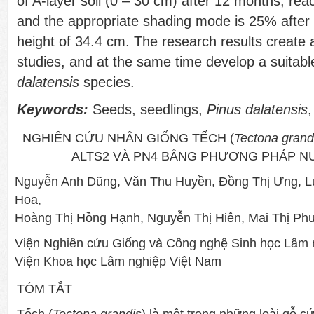
of A-layer soil (0 – 30 cm) after 12 months, rea
and the appropriate shading mode is 25% after
height of 34.4 cm. The research results create 
studies, and at the same time develop a suitab
dalatensis
species.
Keywords:
Seeds, seedlings,
Pinus dalatensis
,
NGHIÊN CỨU NHÂN GIỐNG TẾCH (
Tectona gran
ALTS2 VÀ PN4 BẰNG PHƯƠNG PHÁP N
Nguyễn Anh Dũng, Văn Thu Huyền, Đồng Thị Ưng, Lư
Hoa,
Hoàng Thị Hồng Hạnh, Nguyễn Thị Hiên, Mai Thị P
Viện Nghiên cứu Giống và Công nghệ Sinh học Lâm 
Viện Khoa học Lâm nghiệp Việt Nam
TÓM TẮT