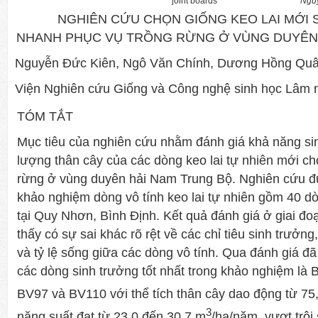
joint boards
Ngu
NGHIÊN CỨU CHỌN GIỐNG KEO LAI MỚI
NHANH PHỤC VỤ TRỒNG RỪNG Ở VÙNG DUYÊN
Nguyễn Đức Kiên, Ngô Văn Chính, Dương Hồng Qu
Viện Nghiên cứu Giống và Công nghệ sinh học Lâm 
TÓM TẮT
Mục tiêu của nghiên cứu nhằm đánh giá khả năng si
lượng thân cây của các dòng keo lai tự nhiên mới ch
rừng ở vùng duyên hải Nam Trung Bộ. Nghiên cứu đư
khảo nghiệm dòng vô tính keo lai tự nhiên gồm 40 dòn
tại Quy Nhơn, Bình Định. Kết quả đánh giá ở giai đo
thấy có sự sai khác rõ rệt về các chỉ tiêu sinh trưởn
và tỷ lệ sống giữa các dòng vô tính. Qua đánh giá 
các dòng sinh trưởng tốt nhất trong khảo nghiệm là
BV97 và BV110 với thể tích thân cây dao động từ 75
3
năng suất đạt từ 23,0 đến 30,7 m
/ha/năm, vượt trội