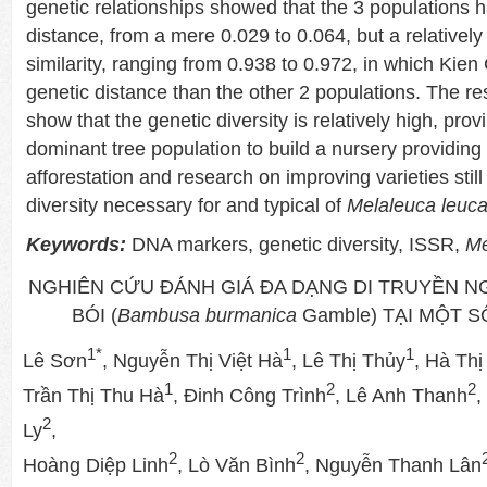
genetic relationships showed that the 3 populations 
distance, from a mere 0.029 to 0.064, but a relatively
similarity, ranging from 0.938 to 0.972, in which Kien
genetic distance than the other 2 populations. The res
show that the genetic diversity is relatively high, provi
dominant tree population to build a nursery providing 
afforestation and research on improving varieties stil
diversity necessary for and typical of
Melaleuca leuc
Keywords:
DNA markers, genetic diversity, ISSR,
Me
NGHIÊN CỨU ĐÁNH GIÁ ĐA DẠNG DI TRUYỀN 
BÓI (
Bambusa burmanica
Gamble) TẠI MỘT S
1*
1
1
Lê Sơn
, Nguyễn Thị Việt Hà
, Lê Thị Thủy
, Hà Th
1
2
2
Trần Thị Thu Hà
, Đinh Công Trình
, Lê Anh Thanh
,
2
Ly
,
2
2
Hoàng Diệp Linh
, Lò Văn Bình
, Nguyễn Thanh Lân