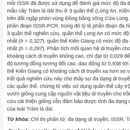
mồi ISSR đã được sử dụng để đánh giá mức độ đa dạ
mẫu cây Tràm lá dài thu ở 3 quần thể (Long An, Kiê
trên đất ngập phèn vùng Đồng bằng sông Cửa Long.
phân đoạn ISSR-PCR, trong đó tỷ lệ phân đoạn đa h
3 quần thể nghiên cứu, quần thể Long An có mức độ 
nhất (
h
= 0,327
), quần thể Kiên Giang có mức độ đa 
nhất (
h =
0,297
). Phân tích mối quan hệ di truyền ch
khoảng cách di truyền không cao, chỉ đạt từ 0,029 
độ tương đồng tương đối cao, dao động từ 0,938 tới 
thể Kiên Giang có khoảng cách di truyền xa hơn so vớ
Kết quả nghiên cứu này cho thấy sự đa dạng di truy
các quần thể, chứng tỏ việc sử dụng quần thể cây tr
vườn giống cung cấp nguồn vật liệu di truyền cho tr
cứu cải thiện giống vẫn đảm bảo được tính đa dạng c
của loài Tràm lá dài.
Từ khóa:
Chỉ thị phân tử, đa dạng di truyền, ISSR, T