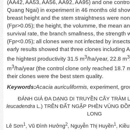
(AA42, AA53, AA56, AA92, AA95) and one control 
Quang Ngai) in experiment in 46 months old show
breast height and the stem straightness were non-s
(Fpr>0.05); the height, the volumme, the mean an
survival rate, the branch smallness, the strength we
(Fpr<0.05); all clones were not infected by insec
early results showed that three clones includin
3
3
the hightest productivity 31.5 m
/ha/year, 22.8 m
3
m
/ha/year (the control clone only reached 18.7 
their clones were the best stem quality.
Keywords:
Acacia auriculiformis,
experiment, gro
ĐÁNH GIÁ ĐA DẠNG DI TRUYỀN CÂY TRÀM LÁ
leucadendra
L
.
) TRÊN ĐẤT NGẬP PHÈN VÙNG Đ
LONG
1
2
1
Lê Sơn
, Vũ Đình Hưởng
, Nguyễn Thị Huyền
, Kiề