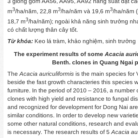
3 giống gồm AA56, AA95, AA92 năng suất đạt cao 
3
3
3
m
/ha/năm, 22,8 m
/ha/năm và 19,6 m
/ha/năm (
3
18,7 m
/ha/năm); ngoài khả năng sinh trưởng nh
có chất lượng thân cây tốt.
Từ khóa:
Keo lá tràm, khảo nghiệm, sinh trưởng
The experiment results of some
Acacia auri
Benth. clones in Quang Ngai 
The
Acacia auriculiformis
is the main species for 
beside the fast growth characteries this species w
furniture. In the period of 2010 – 2016, a number 
clones with high yield and resistance to fungal d
and recognized for development for Dong Nai are
similar conditions. In order to develop new varieti
some other natural conditions, research and evalu
is necessary. The research results of 5
Acacia aur