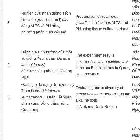
Ngu
Văn
Nghiên cứu nhân giống Tếch
Đồn
Propagation of
Technona
(
Tectona grandis
Linn.f) các
Lưu 
3.
grandis
Linn.f clones ALTS and
dòng ALTS và PN bằng
Lê T
PN using tissue culture method
phương pháp nuôi cấy mô
Hoà
Nguy
Mai 
Đánh giá sinh trưởng của một
Trần
The experiment results
số giống Keo lá tràm (
Acacia
Nguy
of some
Acacia auriculiformis
A.
4.
auriculiformis
)
Phù
cunn. ex Benth. clones in Quang
đã được công nhận tại Quảng
Đỗ T
Ngai province
Ngãi
Đặn
Đánh giá đa dạng di truyền cây
Lê 
Evaluate genetic diversity of
Tràm lá dài (
Melaleuca
Vũ 
Melaleuca leucadendra
L. in the
5.
leucadendra
L.) trên đất ngập
Ngu
alkaline soils
phèn vùng Đồng bằng sông
Kiề
of Mekong Delta Region
Cửu Long
Ngu
Lê 
Nguy