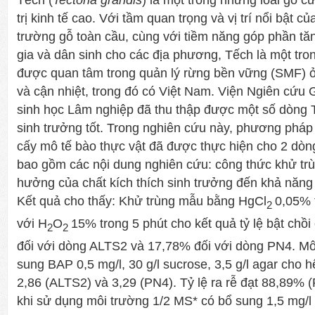
Tếch (
Tectona grandis
) là một trong những loài gỗ c
trị kinh tế cao. Với tầm quan trọng và vị trí nổi bật củ
trường gỗ toàn cầu, cùng với tiềm năng góp phần tă
gia và dân sinh cho các địa phương, Tếch là một tr
được quan tâm trong quản lý rừng bền vững (SMF) ở
và cận nhiệt, trong đó có Việt Nam. Viện Ngiên cứu
sinh học Lâm nghiệp đã thu thập được một số dòng 
sinh trưởng tốt. Trong nghiên cứu này, phương pháp
cấy mô tế bào thực vật đã được thực hiện cho 2 dò
bao gồm các nội dung nghiên cứu: công thức khử trùng
hưởng của chất kích thích sinh trưởng đến khả năng 
Kết quả cho thấy: Khử trùng mẫu bằng HgCl
0,05% 
2
với H
O
15% trong 5 phút cho kết quả tỷ lệ bật chồ
2
2
đối với dòng ALTS2 và 17,78% đối với dòng PN4. Môi 
sung BAP 0,5 mg/l, 30 g/l sucrose, 3,5 g/l agar cho hệ 
2,86 (ALTS2) và 3,29 (PN4). Tỷ lệ ra rễ đạt 88,89
khi sử dụng môi trường 1/2 MS* có bổ sung 1,5 mg/l