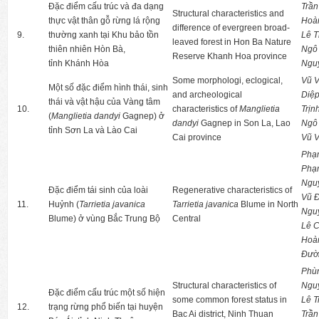
Đặc điểm cấu trúc và đa dạng
Trần
Structural characteristics and
thực vật thân gỗ rừng lá rộng
Hoà
difference of evergreen broad-
9.
thường xanh tại Khu bảo tồn
Lê 
leaved forest in Hon Ba Nature
thiên nhiên Hòn Bà,
Ngô
Reserve Khanh Hoa province
tỉnh Khánh Hòa
Ngu
Some morphologi, eclogical,
Vũ 
Một số đặc điểm hình thái, sinh
and archeological
Diệ
thái và vật hậu của Vàng tâm
10.
characteristics of
Manglietia
Trịn
(
Manglietia dandyi
Gagnep) ở
dandyi
Gagnep in Son La, Lao
Ngô
tỉnh Sơn La và Lào Cai
Cai province
Vũ 
Phạ
Phạ
Ngu
Đặc điểm tái sinh của loài
Regenerative characteristics of
Vũ 
11.
Huỷnh (
Tarrietia javanica
Tarrietia javanica
Blume in North
Ngu
Blume) ở vùng Bắc Trung Bộ
Central
Lê 
Hoà
Đườ
Phù
Structural characteristics of
Ngu
Đặc điểm cấu trúc một số hiện
some common forest status in
Lê T
12.
trạng rừng phổ biến tại huyện
Bac Ai district, Ninh Thuan
Trần