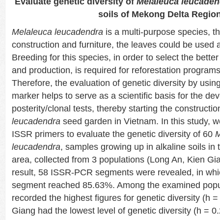
Evaluate genetic diversity of
Melaleuca leucaden
soils of Mekong Delta Regio
Melaleuca leucadendra
is a multi-purpose species, t
construction and furniture, the leaves could be used a
Breeding for this species, in order to select the better
and production, is required for reforestation program
Therefore, the evaluation of genetic diversity by usi
marker helps to serve as a scientific basis for the de
posterity/clonal tests, thereby starting the constructio
leucadendra
seed garden in Vietnam. In this study, w
ISSR primers to evaluate the genetic diversity of 60
M
leucadendra
, samples growing up in alkaline soils i
area, collected from 3 populations (Long An, Kien G
result, 58 ISSR-PCR segments were revealed, in whi
segment reached 85.63%. Among the examined popu
recorded the highest figures for genetic diversity (h =
Giang had the lowest level of genetic diversity (h = 0